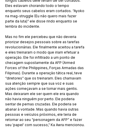
longos cabelos dele teriam de ser cortados. 
Eles estavam chorando todo o tempo 
enquanto seus cabelos eram cortados. “Ayoko 
na mag-struggle (Eu não quero mais fazer 
parte da luta)” ele disse rindo enquanto se 
lembra do incidente.
Mas no fim ele percebeu que não deveria 
priorizar desejos pessoais sobre as tarefas 
revolucionárias. Ele finalmente aceitou a tarefa 
e eles treinaram o modo que iriam efetuar a 
operação. Ele foi infiltrado a um ponto de 
checagem supostamente da AFP (Armed 
Forces of the Philippines, Forças Armadas das 
Filipinas). Durante a operação tática real, teve 
“diretores” que os treinaram. Eles chamavam 
sua atenção sempre que sua voz e suas 
ações começavam a se tornar mais gentis. 
Mas deixaram ele ser quem ele era quando 
não havia ninguém por perto. Ele poderia 
sentar de pernas cruzadas. Ele poderia se 
abanar à vontade. Mas quando havia outras 
pessoas e veículos próximos, ele teria de 
retornar ao seu “personagem da AFP” e fazer 
seu 'papel' com sucesso,” Ka Awra mencionou.