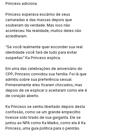
Princess adiciona.
Princess esperava escárnio de seus 
camaradas e das massas depois que 
souberam da verdade. Mas isso não 
aconteceu. Na realidade, muitos deles não 
acreditaram.
“Se você realmente quer esconder sua real 
identidade você fará de tudo para evitar 
suspeitas” Ka Princess explica.
Em uma das celebrações de aniversário do 
CPP, Princess convidou sua família. Foi lá que 
admitiu sobre sua preferência sexual. 
Primeiramente eles ficaram chocados, mas 
depois de se explicar o aceitaram como ele é 
de coração aberto.
Ka Princess se sentiu libertado depois desta 
confissão, como se um grande empecilho 
tivesse sido tirado de sua garganta. Ele se 
juntou ao NPA como Ka Marko, como ela é Ka 
Princess, uma guia política para o pelotão.