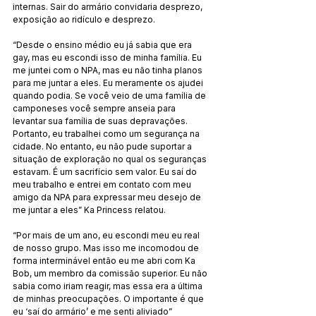
internas. Sair do armário convidaria desprezo, 
exposição ao ridículo e desprezo.
“Desde o ensino médio eu já sabia que era 
gay, mas eu escondi isso de minha família. Eu 
me juntei com o NPA, mas eu não tinha planos 
para me juntar a eles. Eu meramente os ajudei 
quando podia. Se você veio de uma família de 
camponeses você sempre anseia para 
levantar sua família de suas depravações. 
Portanto, eu trabalhei como um segurança na 
cidade. No entanto, eu não pude suportar a 
situação de exploração no qual os seguranças 
estavam. É um sacrifício sem valor. Eu saí do 
meu trabalho e entrei em contato com meu 
amigo da NPA para expressar meu desejo de 
me juntar a eles” Ka Princess relatou.
“Por mais de um ano, eu escondi meu eu real 
de nosso grupo. Mas isso me incomodou de 
forma interminável então eu me abri com Ka 
Bob, um membro da comissão superior. Eu não 
sabia como iriam reagir, mas essa era a última 
de minhas preocupações. O importante é que 
eu ‘saí do armário’ e me senti aliviado” 