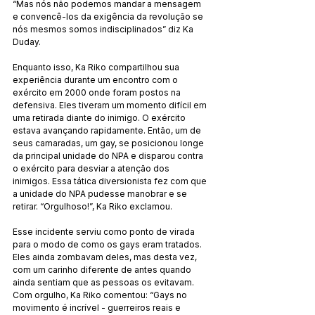
“Mas nós não podemos mandar a mensagem 
e convencê-los da exigência da revolução se 
nós mesmos somos indisciplinados” diz Ka 
Duday.
Enquanto isso, Ka Riko compartilhou sua 
experiência durante um encontro com o 
exército em 2000 onde foram postos na 
defensiva. Eles tiveram um momento difícil em 
uma retirada diante do inimigo. O exército 
estava avançando rapidamente. Então, um de 
seus camaradas, um gay, se posicionou longe 
da principal unidade do NPA e disparou contra 
o exército para desviar a atenção dos 
inimigos. Essa tática diversionista fez com que 
a unidade do NPA pudesse manobrar e se 
retirar. “Orgulhoso!”, Ka Riko exclamou.
Esse incidente serviu como ponto de virada 
para o modo de como os gays eram tratados. 
Eles ainda zombavam deles, mas desta vez, 
com um carinho diferente de antes quando 
ainda sentiam que as pessoas os evitavam. 
Com orgulho, Ka Riko comentou: “Gays no 
movimento é incrível - guerreiros reais e 