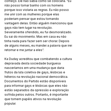
começo. Ele não sabia como se colocaria. “Eu 
não posso tomar banho com os homens 
porque isso violaria as regras. Eu não posso 
me unir com as mulheres porque elas 
poderiam pensar que estou tomando 
vantagem delas. Então alguém mencionou que 
gays não tem lugar na revolução. 
Severamente ofendido, eu fui desmoralizado. 
Eu sai do movimento. Mas em casa eu não 
tinha nada para fazer sem ser chorar. Depois 
de alguns meses, eu mandei a palavra que irei 
retornar e me juntar a eles”.
Ka Duday acreditou que combatendo a cultura 
depravada desta sociedade burguesa 
nasceríamos em uma mudança que daria 
frutos da luta coletiva de gays, lésbicas e 
héteros na revolução nacional democrática. 
Documentos do Partido estão disponíveis 
para informar gays e lésbicas que eles não 
estão separados da opressão e exploração 
sofrida pelos outros. Portanto, é importante 
que tomem papéis ativos na revolução 
popular.