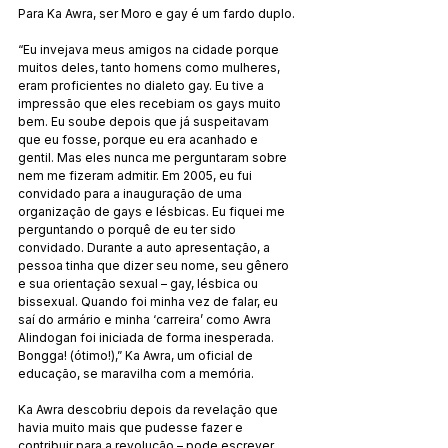
Para Ka Awra, ser Moro e gay é um fardo duplo.
“Eu invejava meus amigos na cidade porque 
muitos deles, tanto homens como mulheres, 
eram proficientes no dialeto gay. Eu tive a 
impressão que eles recebiam os gays muito 
bem. Eu soube depois que já suspeitavam 
que eu fosse, porque eu era acanhado e 
gentil. Mas eles nunca me perguntaram sobre 
nem me fizeram admitir. Em 2005, eu fui 
convidado para a inauguração de uma 
organização de gays e lésbicas. Eu fiquei me 
perguntando o porquê de eu ter sido 
convidado. Durante a auto apresentação, a 
pessoa tinha que dizer seu nome, seu gênero 
e sua orientação sexual – gay, lésbica ou 
bissexual. Quando foi minha vez de falar, eu 
saí do armário e minha ‘carreira’ como Awra 
Alindogan foi iniciada de forma inesperada. 
Bongga! (ótimo!),” Ka Awra, um oficial de 
educação, se maravilha com a memória.
Ka Awra descobriu depois da revelação que 
havia muito mais que pudesse fazer e 
contribuir para a revolução – pode escrever, 