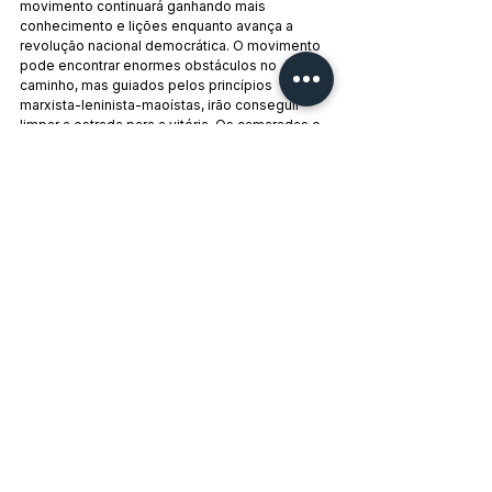
movimento continuará ganhando mais 
conhecimento e lições enquanto avança a 
revolução nacional democrática. O movimento 
pode encontrar enormes obstáculos no 
caminho, mas guiados pelos princípios 
marxista-leninista-maoístas, irão conseguir 
limpar a estrada para a vitória. Os camaradas e 
as massas estão lá para fundamentar, viver e 
enriquecer as lições aprendidas.
De acordo com Ka Riko, não há como prevenir 
totalmente que os gays não terão mais 
problemas, especialmente com camaradas 
que ainda não se livraram da cultura burguesa 
na qual cresceram. Mas aí é onde o CPP se 
diferencia de todos os outros partidos 
políticos. Ele reconhece suas fraquezas, 
aprende com essas fraquezas e os corrige, 
assim como seus membros.
“A revolução não possui gênero ou 
preferência sexual. A arma não possui gênero 
ou preferência sexual. O anseio de servir as 
massas e ganhar a revolução para instituir uma 
mudança real na sociedade nos liga a todos-