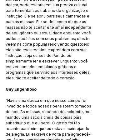
dançar, pode escorar em sua proeza cultural 
para fomentar seu trabalho de organização e 
instrução. Ele se abriu para seus camaradas e 
para as massas. Ele se deu conta de que as 
massas irão te aceitar e te amar independente 
de seu gênero ou sexualidade enquanto você 
puder ajudá-los com seus problemas; eles te 
veem na corte popular resolvendo questões; 
eles são esclarecidos e aprendem com sua 
instrução, seja cursos do Partido ou 
simplesmente ler e escrever. Enquanto você 
estiver com eles em planos gráficos e 
programas que servirão aos interesses deles, 
eles irão te aceitar de todo o coração.
Gay Engenhoso
“Havia uma época em que nosso campo foi 
invadido e todos nossos bens foram tomados 
de nós. As massas, sabendo do incidente, me 
mandou uma sacola cheia de coisas para 
substituir o que eu perdi. O gesto foi tão 
tocante para mim que eu estava lacrimejando 
de alegria. Eu escrevi de volta para agradecê-
los. As massas amam demais o exército 