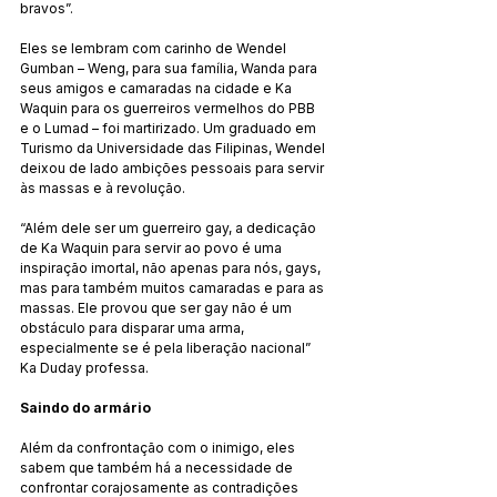
bravos”.
Eles se lembram com carinho de Wendel 
Gumban – Weng, para sua família, Wanda para 
seus amigos e camaradas na cidade e Ka 
Waquin para os guerreiros vermelhos do PBB 
e o Lumad – foi martirizado. Um graduado em 
Turismo da Universidade das Filipinas, Wendel 
deixou de lado ambições pessoais para servir 
às massas e à revolução.
“Além dele ser um guerreiro gay, a dedicação 
de Ka Waquin para servir ao povo é uma 
inspiração imortal, não apenas para nós, gays, 
mas para também muitos camaradas e para as 
massas. Ele provou que ser gay não é um 
obstáculo para disparar uma arma, 
especialmente se é pela liberação nacional” 
Ka Duday professa.
Saindo do armário
Além da confrontação com o inimigo, eles 
sabem que também há a necessidade de 
confrontar corajosamente as contradições 