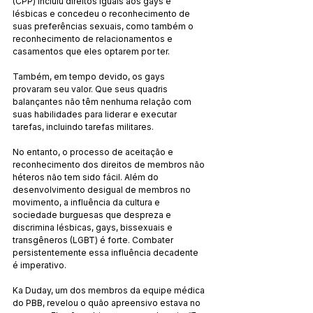
(CPP) incluiu direitos iguais aos gays e 
lésbicas e concedeu o reconhecimento de 
suas preferências sexuais, como também o 
reconhecimento de relacionamentos e 
casamentos que eles optarem por ter.
Também, em tempo devido, os gays 
provaram seu valor. Que seus quadris 
balançantes não têm nenhuma relação com 
suas habilidades para liderar e executar 
tarefas, incluindo tarefas militares.
No entanto, o processo de aceitação e 
reconhecimento dos direitos de membros não 
héteros não tem sido fácil. Além do 
desenvolvimento desigual de membros no 
movimento, a influência da cultura e 
sociedade burguesas que despreza e 
discrimina lésbicas, gays, bissexuais e 
transgêneros (LGBT) é forte. Combater 
persistentemente essa influência decadente 
é imperativo.
Ka Duday, um dos membros da equipe médica 
do PBB, revelou o quão apreensivo estava no 