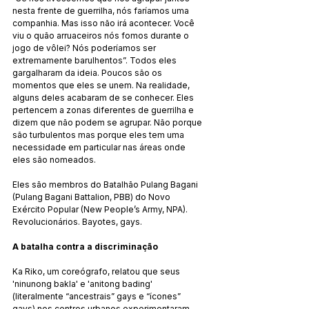
nesta frente de guerrilha, nós faríamos uma 
companhia. Mas isso não irá acontecer. Você 
viu o quão arruaceiros nós fomos durante o 
jogo de vôlei? Nós poderíamos ser 
extremamente barulhentos”. Todos eles 
gargalharam da ideia. Poucos são os 
momentos que eles se unem. Na realidade, 
alguns deles acabaram de se conhecer. Eles 
pertencem a zonas diferentes de guerrilha e 
dizem que não podem se agrupar. Não porque 
são turbulentos mas porque eles tem uma 
necessidade em particular nas áreas onde 
eles são nomeados.
Eles são membros do Batalhão Pulang Bagani 
(Pulang Bagani Battalion, PBB) do Novo 
Exército Popular (New People’s Army, NPA). 
Revolucionários. Bayotes, gays.
A batalha contra a discriminação
Ka Riko, um coreógrafo, relatou que seus 
'ninunong bakla' e 'anitong bading' 
(literalmente “ancestrais” gays e “ícones” 
gays) nos centros urbanos experimentaram 