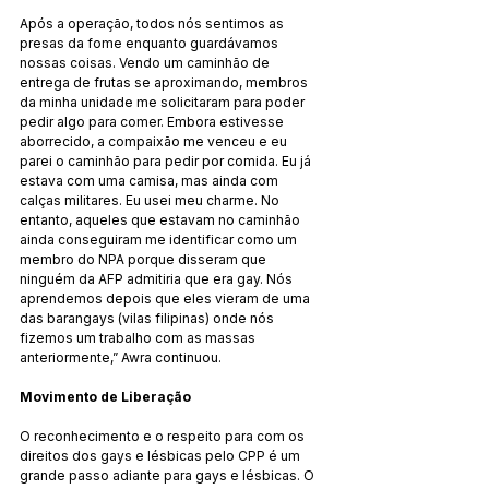
Após a operação, todos nós sentimos as 
presas da fome enquanto guardávamos 
nossas coisas. Vendo um caminhão de 
entrega de frutas se aproximando, membros 
da minha unidade me solicitaram para poder 
pedir algo para comer. Embora estivesse 
aborrecido, a compaixão me venceu e eu 
parei o caminhão para pedir por comida. Eu já 
estava com uma camisa, mas ainda com 
calças militares. Eu usei meu charme. No 
entanto, aqueles que estavam no caminhão 
ainda conseguiram me identificar como um 
membro do NPA porque disseram que 
ninguém da AFP admitiria que era gay. Nós 
aprendemos depois que eles vieram de uma 
das barangays (vilas filipinas) onde nós 
fizemos um trabalho com as massas 
anteriormente,” Awra continuou.
Movimento de Liberação
O reconhecimento e o respeito para com os 
direitos dos gays e lésbicas pelo CPP é um 
grande passo adiante para gays e lésbicas. O 