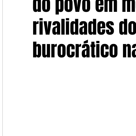
do povo em m
rivalidades d
burocrático na