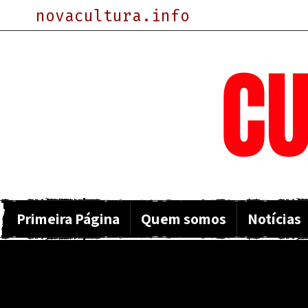
novacultura.info
NOVA
CU
Primeira Página
Quem somos
Notícias