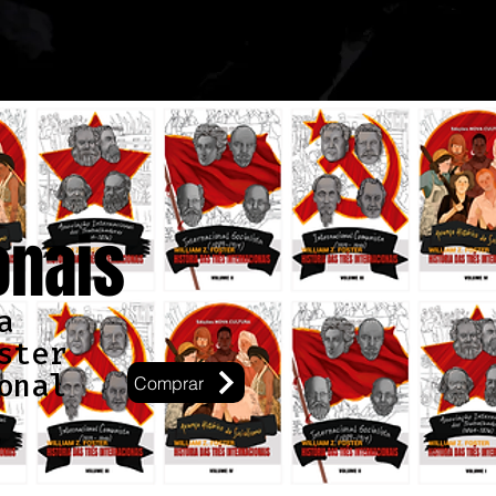
onais
a
ster
onal
Comprar