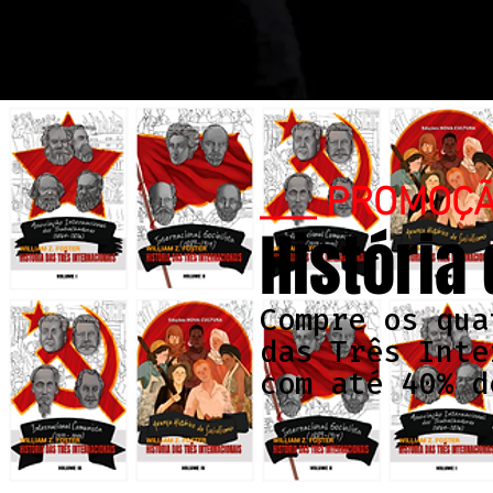
___ PROMOÇ
História
Compre os qua
das Três Inte
com até 40% d