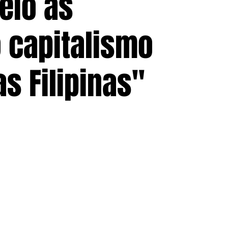
eio às
o capitalismo
s Filipinas"