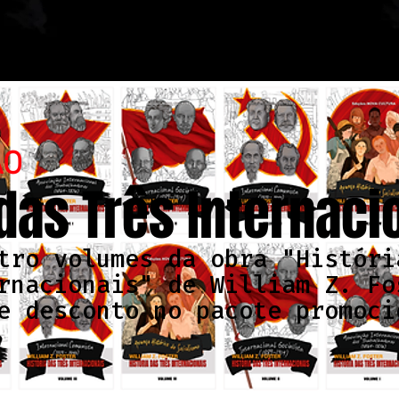
ÃO
 das Três Internaci
tro volumes da obra "Históri
rnacionais" de William Z. Fo
e desconto no pacote promoci