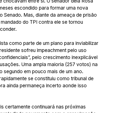
chocavam entre si. O senador dela Rosa 
 meses escondido para formar uma nova 
 no Senado. Mas, diante da ameaça de prisão 
o mandado do TPI contra ele se tornou 
sconder.
ta como parte de um plano para inviabilizar 
presidente sofreu impeachment pelo uso 
nfidenciais”, pelo crescimento inexplicável 
cusações. Uma ampla maioria (257 votos) na 
o segundo em pouco mais de um ano. 
apidamente se constituiu como tribunal de 
ra ainda permaneça incerto aonde isso 
vais certamente continuará nas próximas 