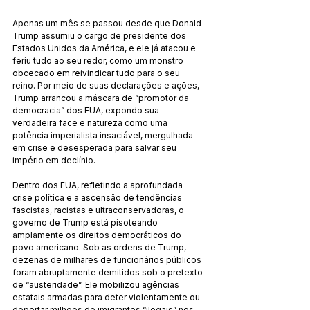
Apenas um mês se passou desde que Donald 
Trump assumiu o cargo de presidente dos 
Estados Unidos da América, e ele já atacou e 
feriu tudo ao seu redor, como um monstro 
obcecado em reivindicar tudo para o seu 
reino. Por meio de suas declarações e ações, 
Trump arrancou a máscara de “promotor da 
democracia” dos EUA, expondo sua 
verdadeira face e natureza como uma 
potência imperialista insaciável, mergulhada 
em crise e desesperada para salvar seu 
império em declínio.
Dentro dos EUA, refletindo a aprofundada 
crise política e a ascensão de tendências 
fascistas, racistas e ultraconservadoras, o 
governo de Trump está pisoteando 
amplamente os direitos democráticos do 
povo americano. Sob as ordens de Trump, 
dezenas de milhares de funcionários públicos 
foram abruptamente demitidos sob o pretexto 
de “austeridade”. Ele mobilizou agências 
estatais armadas para deter violentamente ou 
deportar milhões de imigrantes “ilegais” nos 