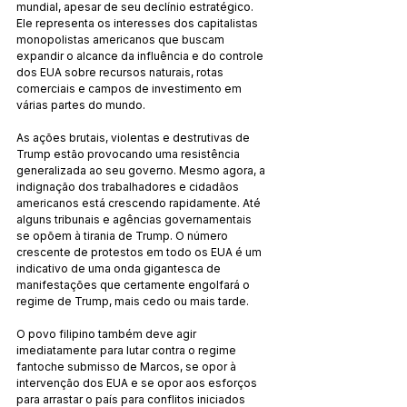
mundial, apesar de seu declínio estratégico. 
Ele representa os interesses dos capitalistas 
monopolistas americanos que buscam 
expandir o alcance da influência e do controle 
dos EUA sobre recursos naturais, rotas 
comerciais e campos de investimento em 
várias partes do mundo.
As ações brutais, violentas e destrutivas de 
Trump estão provocando uma resistência 
generalizada ao seu governo. Mesmo agora, a 
indignação dos trabalhadores e cidadãos 
americanos está crescendo rapidamente. Até 
alguns tribunais e agências governamentais 
se opõem à tirania de Trump. O número 
crescente de protestos em todo os EUA é um 
indicativo de uma onda gigantesca de 
manifestações que certamente engolfará o 
regime de Trump, mais cedo ou mais tarde.
O povo filipino também deve agir 
imediatamente para lutar contra o regime 
fantoche submisso de Marcos, se opor à 
intervenção dos EUA e se opor aos esforços 
para arrastar o país para conflitos iniciados 