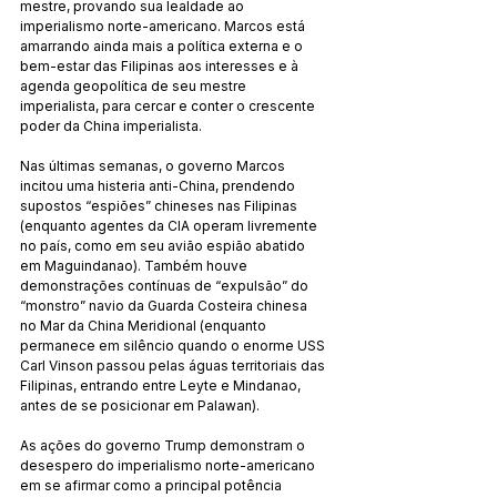
mestre, provando sua lealdade ao 
imperialismo norte-americano. Marcos está 
amarrando ainda mais a política externa e o 
bem-estar das Filipinas aos interesses e à 
agenda geopolítica de seu mestre 
imperialista, para cercar e conter o crescente 
poder da China imperialista.
Nas últimas semanas, o governo Marcos 
incitou uma histeria anti-China, prendendo 
supostos “espiões” chineses nas Filipinas 
(enquanto agentes da CIA operam livremente 
no país, como em seu avião espião abatido 
em Maguindanao). Também houve 
demonstrações contínuas de “expulsão” do 
“monstro” navio da Guarda Costeira chinesa 
no Mar da China Meridional (enquanto 
permanece em silêncio quando o enorme USS 
Carl Vinson passou pelas águas territoriais das 
Filipinas, entrando entre Leyte e Mindanao, 
antes de se posicionar em Palawan).
As ações do governo Trump demonstram o 
desespero do imperialismo norte-americano 
em se afirmar como a principal potência 