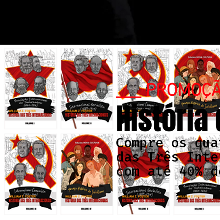
___ PROMOÇ
História
Compre os qua
das Três Inte
com até 40% d