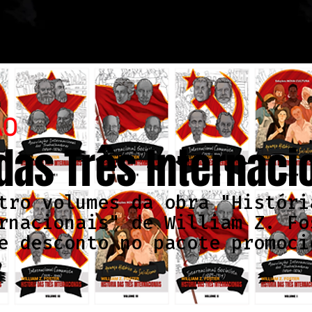
ÃO
 das Três Internaci
tro volumes da obra "Históri
rnacionais" de William Z. Fo
e desconto no pacote promoci