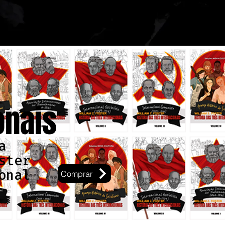
onais
a
ster
onal
Comprar