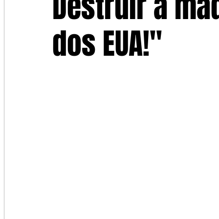
Destruir a má
dos EUA!"