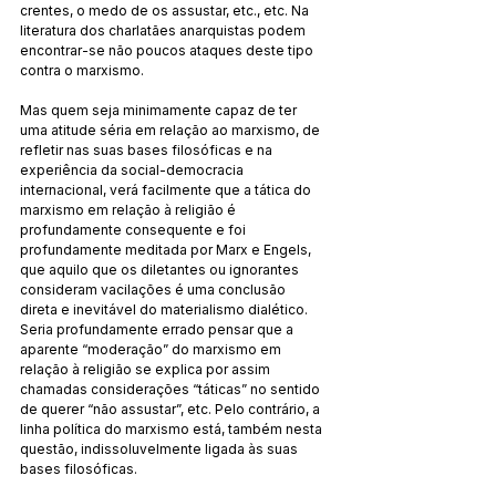
crentes, o medo de os assustar, etc., etc. Na 
literatura dos charlatães anarquistas podem 
encontrar-se não poucos ataques deste tipo 
contra o marxismo.
Mas quem seja minimamente capaz de ter 
uma atitude séria em relação ao marxismo, de 
refletir nas suas bases filosóficas e na 
experiência da social-democracia 
internacional, verá facilmente que a tática do 
marxismo em relação à religião é 
profundamente consequente e foi 
profundamente meditada por Marx e Engels, 
que aquilo que os diletantes ou ignorantes 
consideram vacilações é uma conclusão 
direta e inevitável do materialismo dialético. 
Seria profundamente errado pensar que a 
aparente “moderação” do marxismo em 
relação à religião se explica por assim 
chamadas considerações “táticas” no sentido 
de querer “não assustar”, etc. Pelo contrário, a 
linha política do marxismo está, também nesta 
questão, indissoluvelmente ligada às suas 
bases filosóficas.