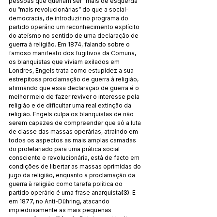
pessoas que queriam ser “mais de esquerda” 
ou “mais revolucionárias” do que a social-
democracia, de introduzir no programa do 
partido operário um reconhecimento explícito 
do ateísmo no sentido de uma declaração de 
guerra à religião. Em 1874, falando sobre o 
famoso manifesto dos fugitivos da Comuna, 
os blanquistas que viviam exilados em 
Londres, Engels trata como estupidez a sua 
estrepitosa proclamação de guerra à religião, 
afirmando que essa declaração de guerra é o 
melhor meio de fazer reviver o interesse pela 
religião e de dificultar uma real extinção da 
religião. Engels culpa os blanquistas de não 
serem capazes de compreender que só a luta 
de classe das massas operárias, atraindo em 
todos os aspectos as mais amplas camadas 
do proletariado para uma prática social 
consciente e revolucionária, está de facto em 
condições de libertar as massas oprimidas do 
jugo da religião, enquanto a proclamação da 
guerra à religião como tarefa política do 
partido operário é uma frase anarquista
(3)
. E 
em 1877, no Anti-Dühring, atacando 
impiedosamente as mais pequenas 