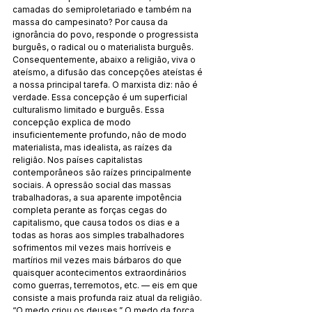
camadas do semiproletariado e também na 
massa do campesinato? Por causa da 
ignorância do povo, responde o progressista 
burguês, o radical ou o materialista burguês. 
Consequentemente, abaixo a religião, viva o 
ateísmo, a difusão das concepções ateístas é 
a nossa principal tarefa. O marxista diz: não é 
verdade. Essa concepção é um superficial 
culturalismo limitado e burguês. Essa 
concepção explica de modo 
insuficientemente profundo, não de modo 
materialista, mas idealista, as raízes da 
religião. Nos países capitalistas 
contemporâneos são raízes principalmente 
sociais. A opressão social das massas 
trabalhadoras, a sua aparente impotência 
completa perante as forças cegas do 
capitalismo, que causa todos os dias e a 
todas as horas aos simples trabalhadores 
sofrimentos mil vezes mais horríveis e 
martírios mil vezes mais bárbaros do que 
quaisquer acontecimentos extraordinários 
como guerras, terremotos, etc. — eis em que 
consiste a mais profunda raiz atual da religião. 
“O medo criou os deuses.” O medo da força 