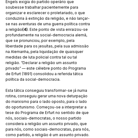
Engels exigia do partido operário que 
soubesse trabalhar pacientemente para 
organizar e esclarecer o proletariado, o que 
conduziria à extinção da religião, e não lançar-
se nas aventuras de uma guerra política contra 
a religião
(4)
. Este ponto de vista enraizou-se 
profundamente na social-democracia alemã, 
que se pronunciou, por exemplo, pela 
liberdade para os jesuítas, pela sua admissão 
na Alemanha, pela liquidação de quaisquer 
medidas de luta policial contra tal ou tal 
religião. “Declarar a religião um assunto 
privado” — este célebre ponto do Programa 
de Erfurt (1891) consolidou a referida tática 
política da social-democracia.
Esta tática conseguiu transformar-se já numa 
rotina, conseguiu gerar uma nova deturpação 
do marxismo para o lado oposto, para o lado 
do oportunismo. Começou-se a interpretar a 
tese do Programa de Erfurt no sentido de que 
nós, sociais-democratas, o nosso partido 
considera a religião um assunto privado, que 
para nós, como sociais-democratas, para nós, 
como partido, a religião é um assunto privado. 