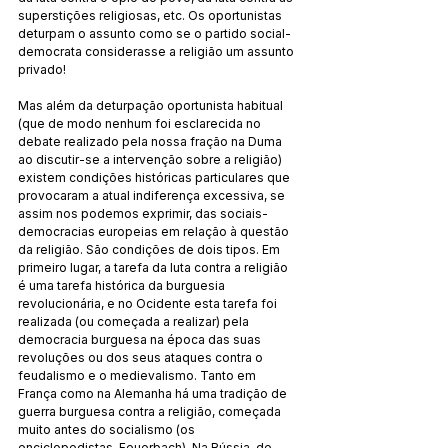
superstições religiosas, etc. Os oportunistas 
deturpam o assunto como se o partido social-
democrata considerasse a religião um assunto 
privado!
Mas além da deturpação oportunista habitual 
(que de modo nenhum foi esclarecida no 
debate realizado pela nossa fração na Duma 
ao discutir-se a intervenção sobre a religião) 
existem condições históricas particulares que 
provocaram a atual indiferença excessiva, se 
assim nos podemos exprimir, das sociais-
democracias europeias em relação à questão 
da religião. São condições de dois tipos. Em 
primeiro lugar, a tarefa da luta contra a religião 
é uma tarefa histórica da burguesia 
revolucionária, e no Ocidente esta tarefa foi 
realizada (ou começada a realizar) pela 
democracia burguesa na época das suas 
revoluções ou dos seus ataques contra o 
feudalismo e o medievalismo. Tanto em 
França como na Alemanha há uma tradição de 
guerra burguesa contra a religião, começada 
muito antes do socialismo (os 
enciclopedistas, Feuerbach). Na Rússia, de 