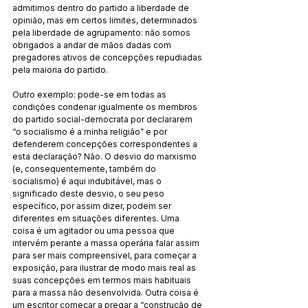
admitimos dentro do partido a liberdade de 
opinião, mas em certos limites, determinados 
pela liberdade de agrupamento: não somos 
obrigados a andar de mãos dadas com 
pregadores ativos de concepções repudiadas 
pela maioria do partido.
Outro exemplo: pode-se em todas as 
condições condenar igualmente os membros 
do partido social-democrata por declararem 
“o socialismo é a minha religião” e por 
defenderem concepções correspondentes a 
esta declaração? Não. O desvio do marxismo 
(e, consequentemente, também do 
socialismo) é aqui indubitável, mas o 
significado deste desvio, o seu peso 
específico, por assim dizer, podem ser 
diferentes em situações diferentes. Uma 
coisa é um agitador ou uma pessoa que 
intervém perante a massa operária falar assim 
para ser mais compreensível, para começar a 
exposição, para ilustrar de modo mais real as 
suas concepções em termos mais habituais 
para a massa não desenvolvida. Outra coisa é 
um escritor começar a pregar a “construção de 