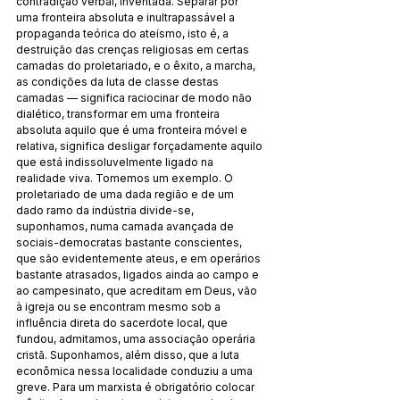
contradição verbal, inventada. Separar por 
uma fronteira absoluta e inultrapassável a 
propaganda teórica do ateísmo, isto é, a 
destruição das crenças religiosas em certas 
camadas do proletariado, e o êxito, a marcha, 
as condições da luta de classe destas 
camadas — significa raciocinar de modo não 
dialético, transformar em uma fronteira 
absoluta aquilo que é uma fronteira móvel e 
relativa, significa desligar forçadamente aquilo 
que está indissoluvelmente ligado na 
realidade viva. Tomemos um exemplo. O 
proletariado de uma dada região e de um 
dado ramo da indústria divide-se, 
suponhamos, numa camada avançada de 
sociais-democratas bastante conscientes, 
que são evidentemente ateus, e em operários 
bastante atrasados, ligados ainda ao campo e 
ao campesinato, que acreditam em Deus, vão 
à igreja ou se encontram mesmo sob a 
influência direta do sacerdote local, que 
fundou, admitamos, uma associação operária 
cristã. Suponhamos, além disso, que a luta 
econômica nessa localidade conduziu a uma 
greve. Para um marxista é obrigatório colocar 