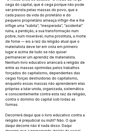
cega do capital, que é cega porque não pode 
ser prevista pelas massas do povo, que a 
cada passo da vida do proletário e do 
pequeno proprietário ameaça infligir-lhe e lhe 
inflige uma “súbita”, “inesperada”, “acidental” 
ruína, a perdição, a sua transformação num 
pobre, num miserável, numa prostituta, a morte 
de fome — eis a raiz da religião atual que o 
materialista deve ter em vista em primeiro 
lugar e acima de tudo se não quiser 
permanecer um aprendiz de materialista. 
Nenhum livro educativo arrancará a religião de 
entre as massas oprimidas pelos trabalhos 
forçados do capitalismo, dependentes das 
cegas forças destruidoras do capitalismo, 
enquanto essas massas não aprenderem elas 
próprias a lutar unida, organizada, sistemática 
e conscientemente contra esta raiz da religião, 
contra o domínio do capital sob todas as 
formas.
Decorrerá daqui que o livro educativo contra a 
religião é prejudicial ou inútil? Não. O que 
daqui decorre não é nada disso. Daqui 
decorre que a propaganda ateísta da social-