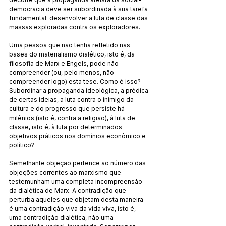
democracia deve ser subordinada à sua tarefa 
fundamental: desenvolver a luta de classe das 
massas exploradas contra os exploradores.
Uma pessoa que não tenha refletido nas 
bases do materialismo dialético, isto é, da 
filosofia de Marx e Engels, pode não 
compreender (ou, pelo menos, não 
compreender logo) esta tese. Como é isso? 
Subordinar a propaganda ideológica, a prédica 
de certas ideias, a luta contra o inimigo da 
cultura e do progresso que persiste há 
milênios (isto é, contra a religião), à luta de 
classe, isto é, à luta por determinados 
objetivos práticos nos domínios econômico e 
político?
Semelhante objeção pertence ao número das 
objeções correntes ao marxismo que 
testemunham uma completa incompreensão 
da dialética de Marx. A contradição que 
perturba aqueles que objetam desta maneira 
é uma contradição viva da vida viva, isto é, 
uma contradição dialética, não uma 