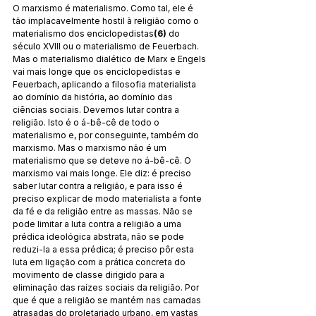
O marxismo é materialismo. Como tal, ele é 
tão implacavelmente hostil à religião como o 
materialismo dos enciclopedistas
(6)
 do 
século XVIII ou o materialismo de Feuerbach. 
Mas o materialismo dialético de Marx e Engels 
vai mais longe que os enciclopedistas e 
Feuerbach, aplicando a filosofia materialista 
ao domínio da história, ao domínio das 
ciências sociais. Devemos lutar contra a 
religião. Isto é o á-bê-cê de todo o 
materialismo e, por conseguinte, também do 
marxismo. Mas o marxismo não é um 
materialismo que se deteve no á-bê-cê. O 
marxismo vai mais longe. Ele diz: é preciso 
saber lutar contra a religião, e para isso é 
preciso explicar de modo materialista a fonte 
da fé e da religião entre as massas. Não se 
pode limitar a luta contra a religião a uma 
prédica ideológica abstrata, não se pode 
reduzi-la a essa prédica; é preciso pôr esta 
luta em ligação com a prática concreta do 
movimento de classe dirigido para a 
eliminação das raízes sociais da religião. Por 
que é que a religião se mantém nas camadas 
atrasadas do proletariado urbano, em vastas 