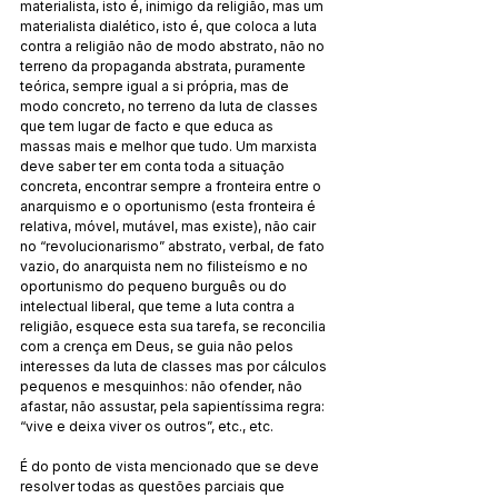
materialista, isto é, inimigo da religião, mas um 
materialista dialético, isto é, que coloca a luta 
contra a religião não de modo abstrato, não no 
terreno da propaganda abstrata, puramente 
teórica, sempre igual a si própria, mas de 
modo concreto, no terreno da luta de classes 
que tem lugar de facto e que educa as 
massas mais e melhor que tudo. Um marxista 
deve saber ter em conta toda a situação 
concreta, encontrar sempre a fronteira entre o 
anarquismo e o oportunismo (esta fronteira é 
relativa, móvel, mutável, mas existe), não cair 
no “revolucionarismo” abstrato, verbal, de fato 
vazio, do anarquista nem no filisteísmo e no 
oportunismo do pequeno burguês ou do 
intelectual liberal, que teme a luta contra a 
religião, esquece esta sua tarefa, se reconcilia 
com a crença em Deus, se guia não pelos 
interesses da luta de classes mas por cálculos 
pequenos e mesquinhos: não ofender, não 
afastar, não assustar, pela sapientíssima regra: 
“vive e deixa viver os outros”, etc., etc.
É do ponto de vista mencionado que se deve 
resolver todas as questões parciais que 