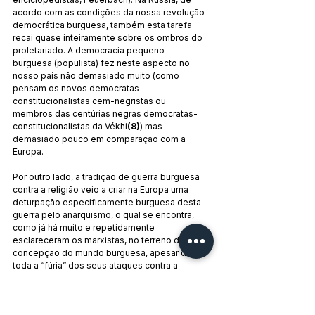
acordo com as condições da nossa revolução 
democrática burguesa, também esta tarefa 
recai quase inteiramente sobre os ombros do 
proletariado. A democracia pequeno-
burguesa (populista) fez neste aspecto no 
nosso país não demasiado muito (como 
pensam os novos democratas-
constitucionalistas cem-negristas ou 
membros das centúrias negras democratas-
constitucionalistas da Vékhi
(8)
) mas 
demasiado pouco em comparação com a 
Europa.
Por outro lado, a tradição de guerra burguesa 
contra a religião veio a criar na Europa uma 
deturpação especificamente burguesa desta 
guerra pelo anarquismo, o qual se encontra, 
como já há muito e repetidamente 
esclareceram os marxistas, no terreno da 
concepção do mundo burguesa, apesar de 
toda a “fúria” dos seus ataques contra a 
burguesia. Os anarquistas e os blanquistas 
nos países latinos, Most (que foi, a propósito, 
discípulo de Dühring) e Cª na Alemanha, os 