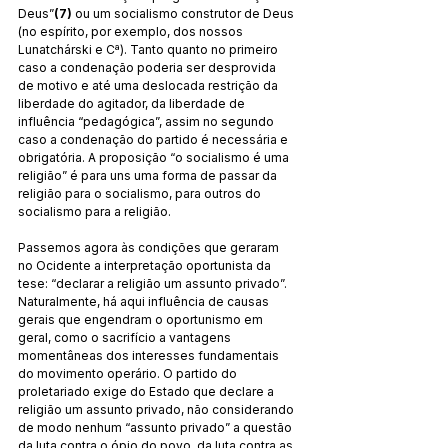
Deus”
(7)
 ou um socialismo construtor de Deus 
(no espírito, por exemplo, dos nossos 
Lunatchárski e Cª). Tanto quanto no primeiro 
caso a condenação poderia ser desprovida 
de motivo e até uma deslocada restrição da 
liberdade do agitador, da liberdade de 
influência “pedagógica”, assim no segundo 
caso a condenação do partido é necessária e 
obrigatória. A proposição “o socialismo é uma 
religião” é para uns uma forma de passar da 
religião para o socialismo, para outros do 
socialismo para a religião.
Passemos agora às condições que geraram 
no Ocidente a interpretação oportunista da 
tese: “declarar a religião um assunto privado”. 
Naturalmente, há aqui influência de causas 
gerais que engendram o oportunismo em 
geral, como o sacrifício a vantagens 
momentâneas dos interesses fundamentais 
do movimento operário. O partido do 
proletariado exige do Estado que declare a 
religião um assunto privado, não considerando 
de modo nenhum “assunto privado” a questão 
da luta contra o ópio do povo, da luta contra as 