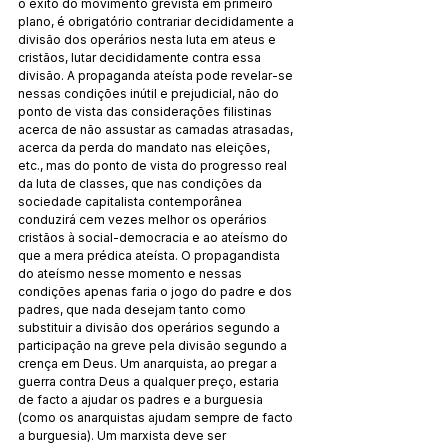
o êxito do movimento grevista em primeiro 
plano, é obrigatório contrariar decididamente a 
divisão dos operários nesta luta em ateus e 
cristãos, lutar decididamente contra essa 
divisão. A propaganda ateísta pode revelar-se 
nessas condições inútil e prejudicial, não do 
ponto de vista das considerações filistinas 
acerca de não assustar as camadas atrasadas, 
acerca da perda do mandato nas eleições, 
etc., mas do ponto de vista do progresso real 
da luta de classes, que nas condições da 
sociedade capitalista contemporânea 
conduzirá cem vezes melhor os operários 
cristãos à social-democracia e ao ateísmo do 
que a mera prédica ateísta. O propagandista 
do ateísmo nesse momento e nessas 
condições apenas faria o jogo do padre e dos 
padres, que nada desejam tanto como 
substituir a divisão dos operários segundo a 
participação na greve pela divisão segundo a 
crença em Deus. Um anarquista, ao pregar a 
guerra contra Deus a qualquer preço, estaria 
de facto a ajudar os padres e a burguesia 
(como os anarquistas ajudam sempre de facto 
a burguesia). Um marxista deve ser 