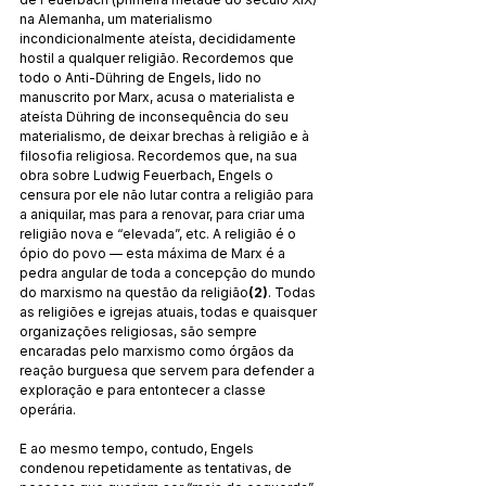
na Alemanha, um materialismo 
incondicionalmente ateísta, decididamente 
hostil a qualquer religião. Recordemos que 
todo o Anti-Dühring de Engels, lido no 
manuscrito por Marx, acusa o materialista e 
ateísta Dühring de inconsequência do seu 
materialismo, de deixar brechas à religião e à 
filosofia religiosa. Recordemos que, na sua 
obra sobre Ludwig Feuerbach, Engels o 
censura por ele não lutar contra a religião para 
a aniquilar, mas para a renovar, para criar uma 
religião nova e “elevada”, etc. A religião é o 
ópio do povo — esta máxima de Marx é a 
pedra angular de toda a concepção do mundo 
do marxismo na questão da religião
(2)
. Todas 
as religiões e igrejas atuais, todas e quaisquer 
organizações religiosas, são sempre 
encaradas pelo marxismo como órgãos da 
reação burguesa que servem para defender a 
exploração e para entontecer a classe 
operária.
E ao mesmo tempo, contudo, Engels 
condenou repetidamente as tentativas, de 