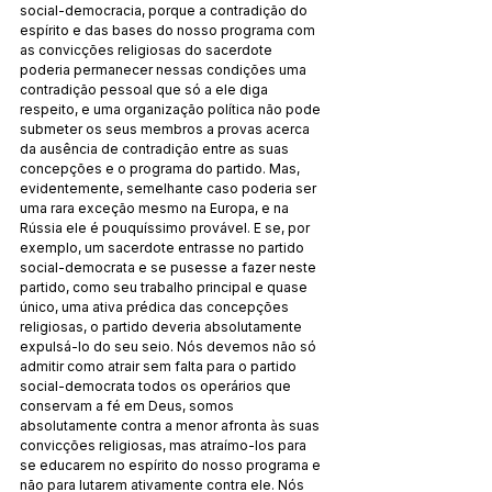
social-democracia, porque a contradição do 
espírito e das bases do nosso programa com 
as convicções religiosas do sacerdote 
poderia permanecer nessas condições uma 
contradição pessoal que só a ele diga 
respeito, e uma organização política não pode 
submeter os seus membros a provas acerca 
da ausência de contradição entre as suas 
concepções e o programa do partido. Mas, 
evidentemente, semelhante caso poderia ser 
uma rara exceção mesmo na Europa, e na 
Rússia ele é pouquíssimo provável. E se, por 
exemplo, um sacerdote entrasse no partido 
social-democrata e se pusesse a fazer neste 
partido, como seu trabalho principal e quase 
único, uma ativa prédica das concepções 
religiosas, o partido deveria absolutamente 
expulsá-lo do seu seio. Nós devemos não só 
admitir como atrair sem falta para o partido 
social-democrata todos os operários que 
conservam a fé em Deus, somos 
absolutamente contra a menor afronta às suas 
convicções religiosas, mas atraímo-los para 
se educarem no espírito do nosso programa e 
não para lutarem ativamente contra ele. Nós 