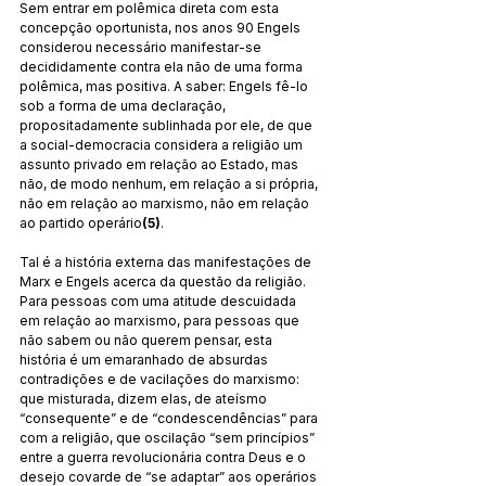
Sem entrar em polêmica direta com esta 
concepção oportunista, nos anos 90 Engels 
considerou necessário manifestar-se 
decididamente contra ela não de uma forma 
polêmica, mas positiva. A saber: Engels fê-lo 
sob a forma de uma declaração, 
propositadamente sublinhada por ele, de que 
a social-democracia considera a religião um 
assunto privado em relação ao Estado, mas 
não, de modo nenhum, em relação a si própria, 
não em relação ao marxismo, não em relação 
ao partido operário
(5)
.
Tal é a história externa das manifestações de 
Marx e Engels acerca da questão da religião. 
Para pessoas com uma atitude descuidada 
em relação ao marxismo, para pessoas que 
não sabem ou não querem pensar, esta 
história é um emaranhado de absurdas 
contradições e de vacilações do marxismo: 
que misturada, dizem elas, de ateísmo 
“consequente” e de “condescendências” para 
com a religião, que oscilação “sem princípios” 
entre a guerra revolucionária contra Deus e o 
desejo covarde de “se adaptar” aos operários 