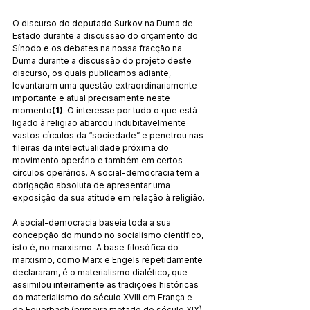
O discurso do deputado Surkov na Duma de 
Estado durante a discussão do orçamento do 
Sínodo e os debates na nossa fracção na 
Duma durante a discussão do projeto deste 
discurso, os quais publicamos adiante, 
levantaram uma questão extraordinariamente 
importante e atual precisamente neste 
momento
(1)
. O interesse por tudo o que está 
ligado à religião abarcou indubitavelmente 
vastos círculos da “sociedade” e penetrou nas 
fileiras da intelectualidade próxima do 
movimento operário e também em certos 
círculos operários. A social-democracia tem a 
obrigação absoluta de apresentar uma 
exposição da sua atitude em relação à religião.
A social-democracia baseia toda a sua 
concepção do mundo no socialismo científico, 
isto é, no marxismo. A base filosófica do 
marxismo, como Marx e Engels repetidamente 
declararam, é o materialismo dialético, que 
assimilou inteiramente as tradições históricas 
do materialismo do século XVIII em França e 
de Feuerbach (primeira metade do século XIX) 