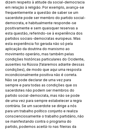
dizem respeito à atitude da social-democracia 
em relação à religião. Por exemplo, avança-se 
frequentemente a questão de saber se um 
sacerdote pode ser membro do partido social-
democrata, e habitualmente responde-se 
positivamente e sem quaisquer reservas a 
esta questão, referindo-se à experiência dos 
partidos sociais-democratas europeus. Mas 
esta experiência foi gerada não só pela 
aplicação da doutrina do marxismo ao 
movimento operário, mas também pelas 
condições históricas particulares do Ocidente, 
ausentes na Rússia (falaremos adiante dessas 
condições), de modo que aqui uma resposta 
incondicionalmente positiva não é correta. 
Não se pode declarar de uma vez para 
sempre e para todas as condições que os 
sacerdotes não podem ser membros do 
partido social-democrata, mas não se pode 
de uma vez para sempre estabelecer a regra 
contrária. Se um sacerdote se dirige a nós 
para um trabalho político conjunto e realiza 
conscienciosamente o trabalho partidário, não 
se manifestando contra o programa do 
partido, podemos aceitá-lo nas fileiras da 