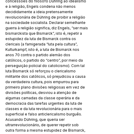
concessões do filósofo Dühring ao idealismo 
e à religião, Engels condena não menos 
decididamente a ideia pretensamente 
revolucionária de Dühring de proibir a religião 
na sociedade socialista. Declarar semelhante 
guerra à religião significa, diz Engels, “ser mais 
bismarckista que Bismarck”, isto é, repetir a 
estupidez da luta de Bismarck contra os 
clericais (a famigerada “luta pela cultura”, 
Kulturkampf, isto é, a luta de Bismarck nos 
anos 70 contra o partido alemão dos 
católicos, o partido do “centro”, por meio da 
perseguição policial do catolicismo). Com tal 
luta Bismarck só reforçou o clericalismo 
militante dos católicos, só prejudicou a causa 
da verdadeira cultura, pois empurrou para 
primeiro plano divisões religiosas em vez de 
divisões políticas, desviou a atenção de 
algumas camadas da classe operária e da 
democracia das tarefas urgentes da luta de 
classes e da luta revolucionária para o mais 
superficial e falso anticlericalismo burguês. 
Acusando Dühring, que queria ser 
ultrarrevolucionário, de querer repetir sob 
outra forma a mesma estupidez de Bismarck, 