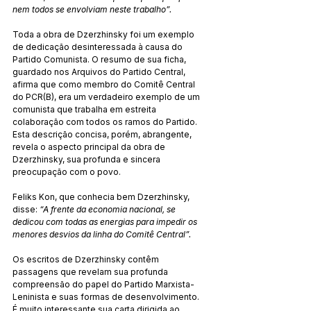
nem todos se envolviam neste trabalho”.
Toda a obra de Dzerzhinsky foi um exemplo 
de dedicação desinteressada à causa do 
Partido Comunista. O resumo de sua ficha, 
guardado nos Arquivos do Partido Central, 
afirma que como membro do Comitê Central 
do PCR(B), era um verdadeiro exemplo de um 
comunista que trabalha em estreita 
colaboração com todos os ramos do Partido. 
Esta descrição concisa, porém, abrangente, 
revela o aspecto principal da obra de 
Dzerzhinsky, sua profunda e sincera 
preocupação com o povo.
Feliks Kon, que conhecia bem Dzerzhinsky, 
disse: 
“A frente da economia nacional, se 
dedicou com todas as energias para impedir os 
menores desvios da linha do Comitê Central”.
Os escritos de Dzerzhinsky contêm 
passagens que revelam sua profunda 
compreensão do papel do Partido Marxista-
Leninista e suas formas de desenvolvimento. 
É muito interessante sua carta dirigida ao 