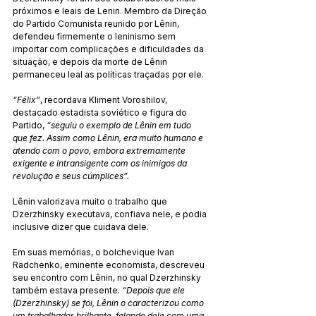
próximos e leais de Lenin. Membro da Direção 
do Partido Comunista reunido por Lênin, 
defendeu firmemente o leninismo sem 
importar com complicações e dificuldades da 
situação, e depois da morte de Lênin 
permaneceu leal as políticas traçadas por ele.
“Félix”
, recordava Kliment Voroshilov, 
destacado estadista soviético e figura do 
Partido, 
“seguiu o exemplo de Lênin em tudo 
que fez. Assim como Lênin, era muito humano e 
atendo com o povo, embora extremamente 
exigente e intransigente com os inimigos da 
revolução e seus cúmplices”.
Lênin valorizava muito o trabalho que 
Dzerzhinsky executava, confiava nele, e podia 
inclusive dizer que cuidava dele.
Em suas memórias, o bolchevique Ivan 
Radchenko, eminente economista, descreveu 
seu encontro com Lênin, no qual Dzerzhinsky 
também estava presente. 
“Depois que ele 
(Dzerzhinsky) se foi, Lênin o caracterizou como 
um trabalhador brilhante, falando dele com uma 