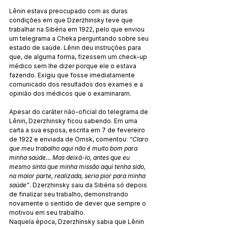
Lênin estava preocupado com as duras 
condições em que Dzerzhinsky teve que 
trabalhar na Sibéria em 1922, pelo que enviou 
um telegrama a Cheka perguntando sobre seu 
estado de saúde. Lênin deu instruções para 
que, de alguma forma, fizessem um check-up 
médico sem lhe dizer porque ele o estava 
fazendo. Exigiu que fosse imediatamente 
comunicado dos resultados dos exames e a 
opinião dos médicos que o examinaram.
Apesar do caráter não-oficial do telegrama de 
Lênin, Dzerzhinsky ficou sabendo. Em uma 
carta a sua esposa, escrita em 7 de fevereiro 
de 1922 e enviada de Omsk, comentou: 
“Claro 
que meu trabalho aqui não é muito bom para 
minha saúde… Mas deixá-lo, antes que eu 
mesmo sinta que minha missão aqui tenha sido, 
na maior parte, realizada, seria pior para minha 
saúde”
. Dzerzhinsky saiu da Sibéria só depois 
de finalizar seu trabalho, demonstrando 
novamente o sentido de dever que sempre o 
motivou em seu trabalho.
Naquela época, Dzerzhinsky sabia que Lênin 