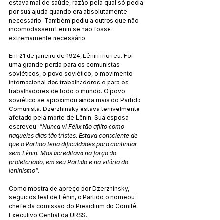
estava mal de saúde, razão pela qual só pedia 
por sua ajuda quando era absolutamente 
necessário. Também pediu a outros que não 
incomodassem Lênin se não fosse 
extremamente necessário.
Em 21 de janeiro de 1924, Lênin morreu. Foi 
uma grande perda para os comunistas 
soviéticos, o povo soviético, o movimento 
internacional dos trabalhadores e para os 
trabalhadores de todo o mundo. O povo 
soviético se aproximou ainda mais do Partido 
Comunista. Dzerzhinsky estava terrivelmente 
afetado pela morte de Lênin. Sua esposa 
escreveu:
 “Nunca vi Félix tão aflito como 
naqueles dias tão tristes. Estava consciente de 
que o Partido teria dificuldades para continuar 
sem Lênin. Mas acreditava na força do 
proletariado, em seu Partido e na vitória do 
leninismo”.
Como mostra de apreço por Dzerzhinsky, 
seguidos leal de Lênin, o Partido o nomeou 
chefe da comissão do Presidium do Comitê 
Executivo Central da URSS.