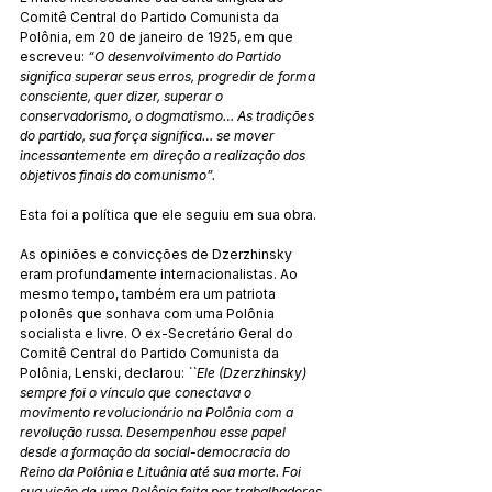
Comitê Central do Partido Comunista da 
Polônia, em 20 de janeiro de 1925, em que 
escreveu: 
“O desenvolvimento do Partido 
significa superar seus erros, progredir de forma 
consciente, quer dizer, superar o 
conservadorismo, o dogmatismo… As tradições 
do partido, sua força significa… se mover 
incessantemente em direção a realização dos 
objetivos finais do comunismo”.
Esta foi a política que ele seguiu em sua obra.
As opiniões e convicções de Dzerzhinsky 
eram profundamente internacionalistas. Ao 
mesmo tempo, também era um patriota 
polonês que sonhava com uma Polônia 
socialista e livre. O ex-Secretário Geral do 
Comitê Central do Partido Comunista da 
Polônia, Lenski, declarou: 
``Ele (Dzerzhinsky) 
sempre foi o vínculo que conectava o 
movimento revolucionário na Polônia com a 
revolução russa. Desempenhou esse papel 
desde a formação da social-democracia do 
Reino da Polônia e Lituânia até sua morte. Foi 
sua visão de uma Polônia feita por trabalhadores 