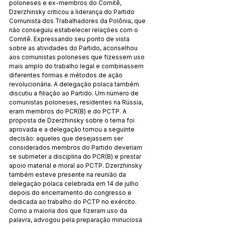
poloneses e ex-membros do Comitê, 
Dzerzhinsky criticou a liderança do Partido 
Comunista dos Trabalhadores da Polônia, que 
não conseguiu estabelecer relações com o 
Comitê. Expressando seu ponto de vista 
sobre as atividades do Partido, aconselhou 
aos comunistas poloneses que fizessem uso 
mais amplo do trabalho legal e combinassem 
diferentes formas e métodos de ação 
revolucionária. A delegação polaca também 
discutiu a filiação ao Partido. Um número de 
comunistas poloneses, residentes na Rússia, 
eram membros do PCR(B) e do PCTP. A 
proposta de Dzerzhinsky sobre o tema foi 
aprovada e a delegação tomou a seguinte 
decisão: aqueles que desejassem ser 
considerados membros do Partido deveriam 
se submeter a disciplina do PCR(B) e prestar 
apoio material e moral ao PCTP. Dzerzhinsky 
também esteve presente na reunião da 
delegação polaca celebrada em 14 de julho 
depois do encerramento do congresso e 
dedicada ao trabalho do PCTP no exército. 
Como a maioria dos que fizeram uso da 
palavra, advogou pela preparação minuciosa 