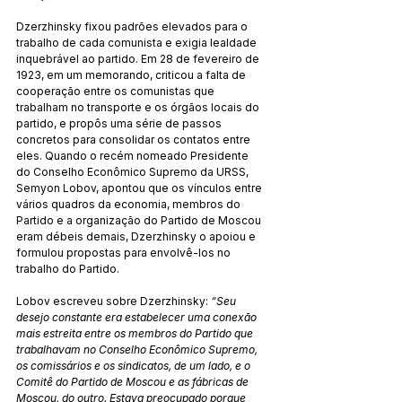
Dzerzhinsky fixou padrões elevados para o 
trabalho de cada comunista e exigia lealdade 
inquebrável ao partido. Em 28 de fevereiro de 
1923, em um memorando, criticou a falta de 
cooperação entre os comunistas que 
trabalham no transporte e os órgãos locais do 
partido, e propôs uma série de passos 
concretos para consolidar os contatos entre 
eles. Quando o recém nomeado Presidente 
do Conselho Econômico Supremo da URSS, 
Semyon Lobov, apontou que os vínculos entre 
vários quadros da economia, membros do 
Partido e a organização do Partido de Moscou 
eram débeis demais, Dzerzhinsky o apoiou e 
formulou propostas para envolvê-los no 
trabalho do Partido.
Lobov escreveu sobre Dzerzhinsky: 
“Seu 
desejo constante era estabelecer uma conexão 
mais estreita entre os membros do Partido que 
trabalhavam no Conselho Econômico Supremo, 
os comissários e os sindicatos, de um lado, e o 
Comitê do Partido de Moscou e as fábricas de 
Moscou, do outro. Estava preocupado porque 