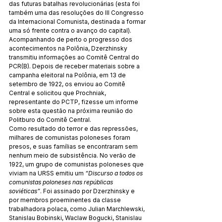
das futuras batalhas revolucionárias (esta foi 
também uma das resoluções do III Congresso 
da Internacional Comunista, destinada a formar 
uma só frente contra o avanço do capital).
Acompanhando de perto o progresso dos 
acontecimentos na Polônia, Dzerzhinsky 
transmitiu informações ao Comitê Central do 
PCR(B). Depois de receber materiais sobre a 
campanha eleitoral na Polônia, em 13 de 
setembro de 1922, os enviou ao Comitê 
Central e solicitou que Prochniak, 
representante do PCTP, fizesse um informe 
sobre esta questão na próxima reunião do 
Politburo do Comitê Central.
Como resultado do terror e das repressões, 
milhares de comunistas poloneses foram 
presos, e suas famílias se encontraram sem 
nenhum meio de subsistência. No verão de 
1922, um grupo de comunistas poloneses que 
viviam na URSS emitiu um 
“Discurso a todos os 
comunistas poloneses nas repúblicas 
soviéticas”
. Foi assinado por Dzerzhinsky e 
por membros proeminentes da classe 
trabalhadora polaca, como Julian Marchlewski, 
Stanislau Bobinski, Waclaw Bogucki, Stanislau 