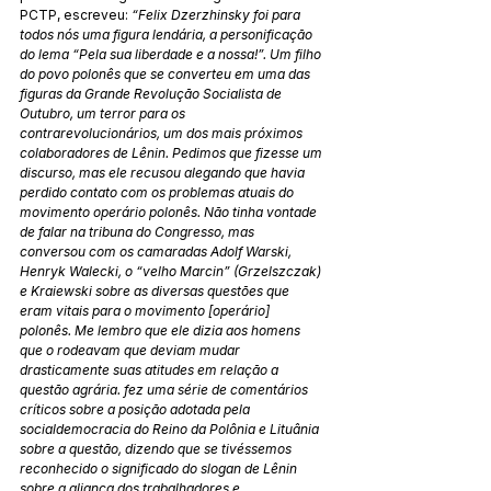
PCTP, escreveu: 
“Felix Dzerzhinsky foi para 
todos nós uma figura lendária, a personificação 
do lema “Pela sua liberdade e a nossa!”. Um filho 
do povo polonês que se converteu em uma das 
figuras da Grande Revolução Socialista de 
Outubro, um terror para os 
contrarevolucionários, um dos mais próximos 
colaboradores de Lênin. Pedimos que fizesse um 
discurso, mas ele recusou alegando que havia 
perdido contato com os problemas atuais do 
movimento operário polonês. Não tinha vontade 
de falar na tribuna do Congresso, mas 
conversou com os camaradas Adolf Warski, 
Henryk Walecki, o “velho Marcin” (Grzelszczak) 
e Kraiewski sobre as diversas questões que 
eram vitais para o movimento [operário] 
polonês. Me lembro que ele dizia aos homens 
que o rodeavam que deviam mudar 
drasticamente suas atitudes em relação a 
questão agrária. fez uma série de comentários 
críticos sobre a posição adotada pela 
socialdemocracia do Reino da Polônia e Lituânia 
sobre a questão, dizendo que se tivéssemos 
reconhecido o significado do slogan de Lênin 
sobre a aliança dos trabalhadores e 