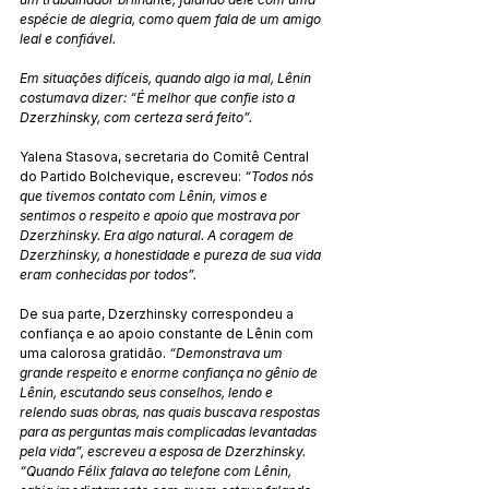
espécie de alegria, como quem fala de um amigo 
leal e confiável.
Em situações difíceis, quando algo ia mal, Lênin 
costumava dizer: “É melhor que confie isto a 
Dzerzhinsky, com certeza será feito”.
Yalena Stasova, secretaria do Comitê Central 
do Partido Bolchevique, escreveu: 
“Todos nós 
que tivemos contato com Lênin, vimos e 
sentimos o respeito e apoio que mostrava por 
Dzerzhinsky. Era algo natural. A coragem de 
Dzerzhinsky, a honestidade e pureza de sua vida 
eram conhecidas por todos”.
De sua parte, Dzerzhinsky correspondeu a 
confiança e ao apoio constante de Lênin com 
uma calorosa gratidão.
 “Demonstrava um 
grande respeito e enorme confiança no gênio de 
Lênin, escutando seus conselhos, lendo e 
relendo suas obras, nas quais buscava respostas 
para as perguntas mais complicadas levantadas 
pela vida”, escreveu a esposa de Dzerzhinsky. 
“Quando Félix falava ao telefone com Lênin, 