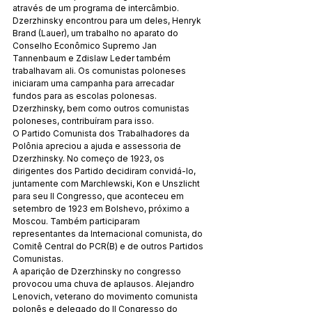
através de um programa de intercâmbio. 
Dzerzhinsky encontrou para um deles, Henryk 
Brand (Lauer), um trabalho no aparato do 
Conselho Econômico Supremo Jan 
Tannenbaum e Zdislaw Leder também 
trabalhavam ali. Os comunistas poloneses 
iniciaram uma campanha para arrecadar 
fundos para as escolas polonesas. 
Dzerzhinsky, bem como outros comunistas 
poloneses, contribuíram para isso.
O Partido Comunista dos Trabalhadores da 
Polônia apreciou a ajuda e assessoria de 
Dzerzhinsky. No começo de 1923, os 
dirigentes dos Partido decidiram convidá-lo, 
juntamente com Marchlewski, Kon e Unszlicht 
para seu II Congresso, que aconteceu em 
setembro de 1923 em Bolshevo, próximo a 
Moscou. Também participaram 
representantes da Internacional comunista, do 
Comitê Central do PCR(B) e de outros Partidos 
Comunistas.
A aparição de Dzerzhinsky no congresso 
provocou uma chuva de aplausos. Alejandro 
Lenovich, veterano do movimento comunista 
polonês e delegado do II Congresso do 