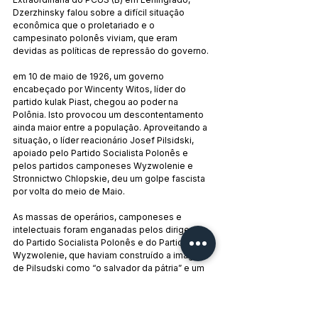
Dzerzhinsky falou sobre a difícil situação 
econômica que o proletariado e o 
campesinato polonês viviam, que eram 
devidas as políticas de repressão do governo.
em 10 de maio de 1926, um governo 
encabeçado por Wincenty Witos, líder do 
partido kulak Piast, chegou ao poder na 
Polônia. Isto provocou um descontentamento 
ainda maior entre a população. Aproveitando a 
situação, o líder reacionário Josef Pilsidski, 
apoiado pelo Partido Socialista Polonês e 
pelos partidos camponeses Wyzwolenie e 
Stronnictwo Chlopskie, deu um golpe fascista 
por volta do meio de Maio.
As massas de operários, camponeses e 
intelectuais foram enganadas pelos dirigentes 
do Partido Socialista Polonês e do Partido 
Wyzwolenie, que haviam construído a imagem 
de Pilsudski como “o salvador da pátria” e um 
“democrata”. Os líderes do Partido Comunista 
da Polônia e seus militantes, ao não se darem 
conta de que o golpe era essencialmente 