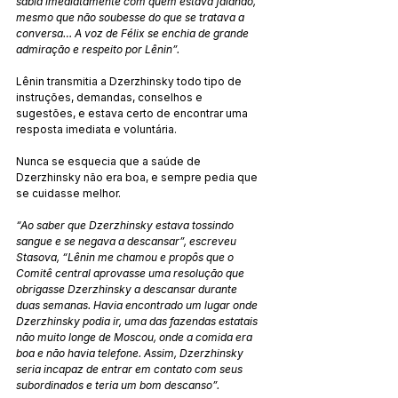
sabia imediatamente com quem estava falando, 
mesmo que não soubesse do que se tratava a 
conversa… A voz de Félix se enchia de grande 
admiração e respeito por Lênin”.
Lênin transmitia a Dzerzhinsky todo tipo de 
instruções, demandas, conselhos e 
sugestões, e estava certo de encontrar uma 
resposta imediata e voluntária.
Nunca se esquecia que a saúde de 
Dzerzhinsky não era boa, e sempre pedia que 
se cuidasse melhor.
“Ao saber que Dzerzhinsky estava tossindo 
sangue e se negava a descansar”, escreveu 
Stasova, “Lênin me chamou e propôs que o 
Comitê central aprovasse uma resolução que 
obrigasse Dzerzhinsky a descansar durante 
duas semanas. Havia encontrado um lugar onde 
Dzerzhinsky podia ir, uma das fazendas estatais 
não muito longe de Moscou, onde a comida era 
boa e não havia telefone. Assim, Dzerzhinsky 
seria incapaz de entrar em contato com seus 
subordinados e teria um bom descanso”.