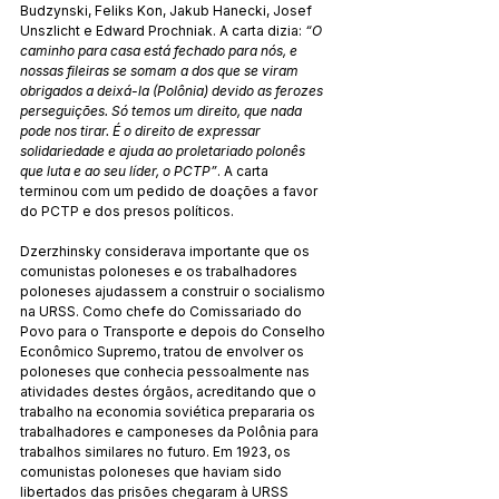
Budzynski, Feliks Kon, Jakub Hanecki, Josef 
Unszlicht e Edward Prochniak. A carta dizia: 
“O 
caminho para casa está fechado para nós, e 
nossas fileiras se somam a dos que se viram 
obrigados a deixá-la (Polônia) devido as ferozes 
perseguições. Só temos um direito, que nada 
pode nos tirar. É o direito de expressar 
solidariedade e ajuda ao proletariado polonês 
que luta e ao seu líder, o PCTP”
. A carta 
terminou com um pedido de doações a favor 
do PCTP e dos presos políticos.
Dzerzhinsky considerava importante que os 
comunistas poloneses e os trabalhadores 
poloneses ajudassem a construir o socialismo 
na URSS. Como chefe do Comissariado do 
Povo para o Transporte e depois do Conselho 
Econômico Supremo, tratou de envolver os 
poloneses que conhecia pessoalmente nas 
atividades destes órgãos, acreditando que o 
trabalho na economia soviética prepararia os 
trabalhadores e camponeses da Polônia para 
trabalhos similares no futuro. Em 1923, os 
comunistas poloneses que haviam sido 
libertados das prisões chegaram à URSS 