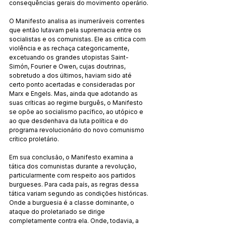
consequências gerais do movimento operário.
O Manifesto analisa as inumeráveis correntes 
que então lutavam pela supremacia entre os 
socialistas e os comunistas. Ele as critica com 
violência e as rechaça categoricamente, 
excetuando os grandes utopistas Saint-
Simón, Fourier e Owen, cujas doutrinas, 
sobretudo a dos últimos, haviam sido até 
certo ponto acertadas e consideradas por 
Marx e Engels. Mas, ainda que adotando as 
suas críticas ao regime burguês, o Manifesto 
se opõe ao socialismo pacífico, ao utópico e 
ao que desdenhava da luta política e do 
programa revolucionário do novo comunismo 
crítico proletário.
Em sua conclusão, o Manifesto examina a 
tática dos comunistas durante a revolução, 
particularmente com respeito aos partidos 
burgueses. Para cada país, as regras dessa 
tática variam segundo as condições históricas. 
Onde a burguesia é a classe dominante, o 
ataque do proletariado se dirige 
completamente contra ela. Onde, todavia, a 