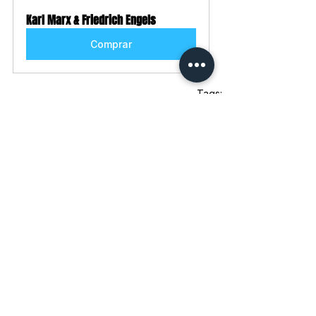
Karl Marx & Friedrich Engels
Comprar
Tags:
Karl Marx
Filosofia
Marxismo
David Riazanov
Manifesto do Partido Comunista
Marxismo-leninismo
História