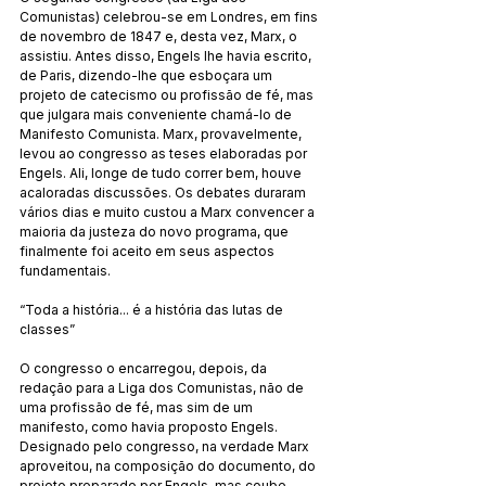
Comunistas) celebrou-se em Londres, em fins 
de novembro de 1847 e, desta vez, Marx, o 
assistiu. Antes disso, Engels lhe havia escrito, 
de Paris, dizendo-lhe que esboçara um 
projeto de catecismo ou profissão de fé, mas 
que julgara mais conveniente chamá-lo de 
Manifesto Comunista. Marx, provavelmente, 
levou ao congresso as teses elaboradas por 
Engels. Ali, longe de tudo correr bem, houve 
acaloradas discussões. Os debates duraram 
vários dias e muito custou a Marx convencer a 
maioria da justeza do novo programa, que 
finalmente foi aceito em seus aspectos 
fundamentais.
“Toda a história... é a história das lutas de 
classes”
O congresso o encarregou, depois, da 
redação para a Liga dos Comunistas, não de 
uma profissão de fé, mas sim de um 
manifesto, como havia proposto Engels. 
Designado pelo congresso, na verdade Marx 
aproveitou, na composição do documento, do 
projeto preparado por Engels, mas coube 