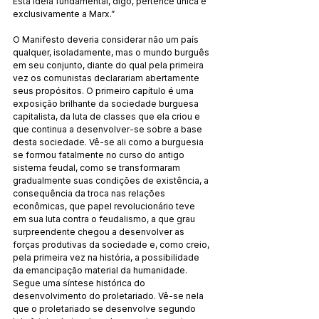
Esta ideia fundamental, digo, pertence única e 
exclusivamente a Marx.”
O Manifesto deveria considerar não um país 
qualquer, isoladamente, mas o mundo burguês 
em seu conjunto, diante do qual pela primeira 
vez os comunistas declarariam abertamente 
seus propósitos. O primeiro capítulo é uma 
exposição brilhante da sociedade burguesa 
capitalista, da luta de classes que ela criou e 
que continua a desenvolver-se sobre a base 
desta sociedade. Vê-se ali como a burguesia 
se formou fatalmente no curso do antigo 
sistema feudal, como se transformaram 
gradualmente suas condições de existência, a 
consequência da troca nas relações 
econômicas, que papel revolucionário teve 
em sua luta contra o feudalismo, a que grau 
surpreendente chegou a desenvolver as 
forças produtivas da sociedade e, como creio, 
pela primeira vez na história, a possibilidade 
da emancipação material da humanidade. 
Segue uma síntese histórica do 
desenvolvimento do proletariado. Vê-se nela 
que o proletariado se desenvolve segundo 