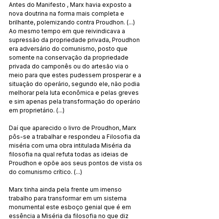
Antes do Manifesto , Marx havia exposto a 
nova doutrina na forma mais completa e 
brilhante, polemizando contra Proudhon. (...) 
Ao mesmo tempo em que reivindicava a 
supressão da propriedade privada, Proudhon 
era adversário do comunismo, posto que 
somente na conservação da propriedade 
privada do camponês ou do artesão via o 
meio para que estes pudessem prosperar e a 
situação do operário, segundo ele, não podia 
melhorar pela luta econômica e pelas greves 
e sim apenas pela transformação do operário 
em proprietário. (...)
Daí que aparecido o livro de Proudhon, Marx 
pôs-se a trabalhar e respondeu a Filosofia da 
miséria com uma obra intitulada Miséria da 
filosofia na qual refuta todas as ideias de 
Proudhon e opõe aos seus pontos de vista os 
do comunismo crítico. (...)
Marx tinha ainda pela frente um imenso 
trabalho para transformar em um sistema 
monumental este esboço genial que é em 
essência a Miséria da filosofia no que diz 