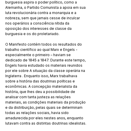
burguesia aspira o poder político, como a 
Alemanha, o Partido Comunista a apoia em sua 
luta revolucionária contra a monarquia e a 
nobreza, sem que jamais cesse de inculcar 
nos operários a consciência nítida da 
oposição dos interesses de classe da 
burguesia e os do proletariado.
O Manifesto contém todos os resultados do 
trabalho científico ao qual Marx e Engels - 
especialmente o primeiro – haviam se 
dedicado de 1845 a 1847. Durante este tempo, 
Engels havia estudado os materiais reunidos 
por ele sobre A situação da classe operária na 
Inglaterra . Enquanto isso, Marx trabalhava 
sobre a história das doutrinas políticas e 
econômicas. A concepção materialista da 
história, que lhes deu a possibilidade de 
analisar com tanta justeza as relações 
materiais, as condições materiais da produção 
e da distribuição, pelas quais se determinam 
todas as relações sociais, havia sido 
amadurecida por eles nestes anos, enquanto 
lutavam contra as distintas doutrinas idealistas.