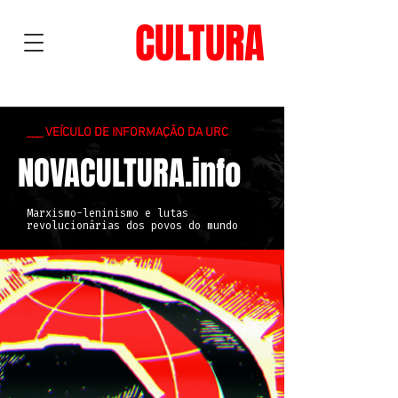
NOVA
CULTURA
___ VEÍCULO DE INFORMAÇÃO DA URC
NOVACULTURA.info
Marxismo-leninismo e lutas
revolucionárias dos povos do mundo