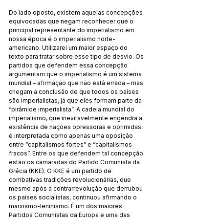
Do lado oposto, existem aquelas concepções 
equivocadas que negam reconhecer que o 
principal representante do imperialismo em 
nossa época é o imperialismo norte-
americano. Utilizarei um maior espaço do 
texto para tratar sobre esse tipo de desvio. Os 
partidos que defendem essa concepção 
argumentam que o imperialismo é um sistema 
mundial – afirmação que não está errada – mas 
chegam a conclusão de que todos os países 
são imperialistas, já que eles formam parte da 
“pirâmide imperialista”. A cadeia mundial do 
imperialismo, que inevitavelmente engendra a 
existência de nações opressoras e oprimidas, 
é interpretada como apenas uma oposição 
entre “capitalismos fortes” e “capitalismos 
fracos”. Entre os que defendem tal concepção 
estão os camaradas do Partido Comunista da 
Grécia (KKE). O KKE é um partido de 
combativas tradições revolucionárias, que 
mesmo após a contrarrevolução que derrubou 
os países socialistas, continuou afirmando o 
marxismo-leninismo. É um dos maiores 
Partidos Comunistas da Europa e uma das 