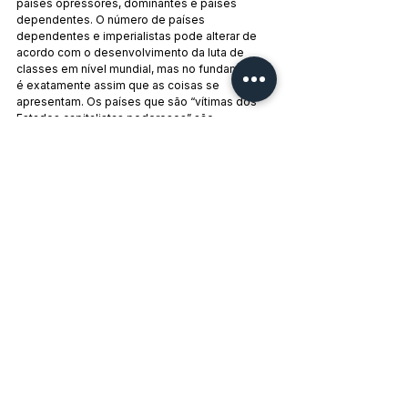
países opressores, dominantes e países 
dependentes. O número de países 
dependentes e imperialistas pode alterar de 
acordo com o desenvolvimento da luta de 
classes em nível mundial, mas no fundamental 
é exatamente assim que as coisas se 
apresentam. Os países que são “vítimas dos 
Estados capitalistas poderosos” são 
precisamente os países dependentes, ao 
passo que os países que não são vítimas 
desses Estados são os países que 
conseguiram sustentar algum tipo de posição 
soberana.
Os comunistas gregos continuam o seu artigo 
argumentando que as forças oportunistas 
apresentam o Brasil e a Argentina como 
países que são um exemplo positivo para a 
superação da crise. Ora, qualquer estudo do 
estado geral da economia desses países, 
principalmente do Brasil, facilmente 
constataria que ambos são países 
dependentes do imperialismo. Se os 
oportunistas, na Grécia ou em qualquer outro 
lugar, utilizam-nos como exemplo, apenas 