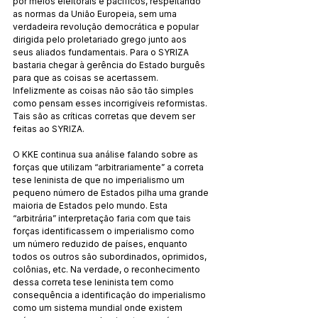
por meios eleitorais e pacíficos, respeitando 
as normas da União Europeia, sem uma 
verdadeira revolução democrática e popular 
dirigida pelo proletariado grego junto aos 
seus aliados fundamentais. Para o SYRIZA 
bastaria chegar à gerência do Estado burguês 
para que as coisas se acertassem. 
Infelizmente as coisas não são tão simples 
como pensam esses incorrigíveis reformistas. 
Tais são as críticas corretas que devem ser 
feitas ao SYRIZA.
O KKE continua sua análise falando sobre as 
forças que utilizam “arbitrariamente” a correta 
tese leninista de que no imperialismo um 
pequeno número de Estados pilha uma grande 
maioria de Estados pelo mundo. Esta 
“arbitrária” interpretação faria com que tais 
forças identificassem o imperialismo como 
um número reduzido de países, enquanto 
todos os outros são subordinados, oprimidos, 
colônias, etc. Na verdade, o reconhecimento 
dessa correta tese leninista tem como 
consequência a identificação do imperialismo 
como um sistema mundial onde existem 