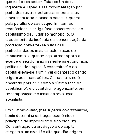
que na época seriam Estados Unidos, 
Inglaterra e Japão. Essa movimentação por 
parte dessas três potências imperialistas 
arrastariam todo o planeta para sua guerra 
pela partilha do seu saque. Em termos 
econômicos, a antiga fase concorrencial do 
capitalismo deu lugar ao monopólio. O 
crescimento da indústria e a concentração da 
produção converte-se numa das 
particularidades mais características do 
capitalismo. O grande capital monopolista 
exerce o seu domínio nas esferas econômica, 
política e ideológica. A concentração do 
capital eleva-se a um nível gigantesco dando 
origem aos monopólios. O imperialismo é 
encarado por Lenin como a “última fase do 
capitalismo”; é o capitalismo agonizante, em 
decomposição e o limiar da revolução 
socialista.
Em 
O Imperialismo, fase superior do capitalismo
, 
Lenin determina os traços econômicos 
principais do imperialismo. São eles: 1º) 
Concentração da produção e do capital 
chegam a um nível tão alto que dão origem 