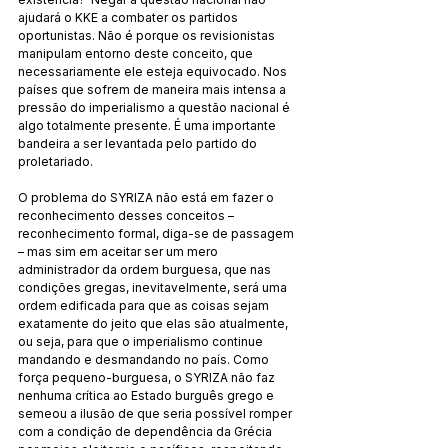
ajudará o KKE a combater os partidos 
oportunistas. Não é porque os revisionistas 
manipulam entorno deste conceito, que 
necessariamente ele esteja equivocado. Nos 
países que sofrem de maneira mais intensa a 
pressão do imperialismo a questão nacional é 
algo totalmente presente. É uma importante 
bandeira a ser levantada pelo partido do 
proletariado.
O problema do SYRIZA não está em fazer o 
reconhecimento desses conceitos – 
reconhecimento formal, diga-se de passagem 
– mas sim em aceitar ser um mero 
administrador da ordem burguesa, que nas 
condições gregas, inevitavelmente, será uma 
ordem edificada para que as coisas sejam 
exatamente do jeito que elas são atualmente, 
ou seja, para que o imperialismo continue 
mandando e desmandando no país. Como 
força pequeno-burguesa, o SYRIZA não faz 
nenhuma crítica ao Estado burguês grego e 
semeou a ilusão de que seria possível romper 
com a condição de dependência da Grécia 