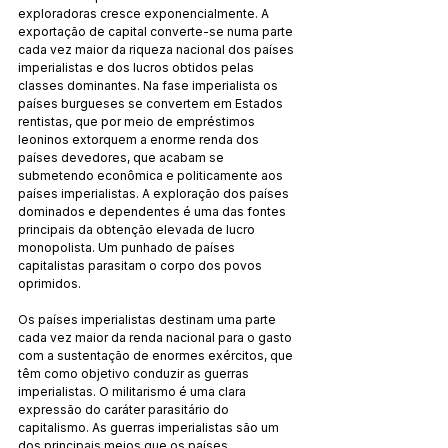
exploradoras cresce exponencialmente. A 
exportação de capital converte-se numa parte 
cada vez maior da riqueza nacional dos países 
imperialistas e dos lucros obtidos pelas 
classes dominantes. Na fase imperialista os 
países burgueses se convertem em Estados 
rentistas, que por meio de empréstimos 
leoninos extorquem a enorme renda dos 
países devedores, que acabam se 
submetendo econômica e politicamente aos 
países imperialistas. A exploração dos países 
dominados e dependentes é uma das fontes 
principais da obtenção elevada de lucro 
monopolista. Um punhado de países 
capitalistas parasitam o corpo dos povos 
oprimidos.
Os países imperialistas destinam uma parte 
cada vez maior da renda nacional para o gasto 
com a sustentação de enormes exércitos, que 
têm como objetivo conduzir as guerras 
imperialistas. O militarismo é uma clara 
expressão do caráter parasitário do 
capitalismo. As guerras imperialistas são um 
dos principais meios que os países 