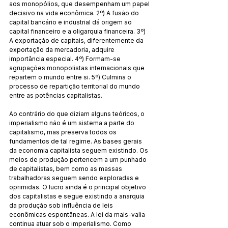
aos monopólios, que desempenham um papel 
decisivo na vida econômica. 2º) A fusão do 
capital bancário e industrial dá origem ao 
capital financeiro e a oligarquia financeira. 3º) 
A exportação de capitais, diferentemente da 
exportação da mercadoria, adquire 
importância especial. 4º) Formam-se 
agrupações monopolistas internacionais que 
repartem o mundo entre si. 5º) Culmina o 
processo de repartição territorial do mundo 
entre as potências capitalistas.
Ao contrário do que diziam alguns teóricos, o 
imperialismo não é um sistema a parte do 
capitalismo, mas preserva todos os 
fundamentos de tal regime. As bases gerais 
da economia capitalista seguem existindo. Os 
meios de produção pertencem a um punhado 
de capitalistas, bem como as massas 
trabalhadoras seguem sendo exploradas e 
oprimidas. O lucro ainda é o principal objetivo 
dos capitalistas e segue existindo a anarquia 
da produção sob influência de leis 
econômicas espontâneas. A lei da mais-valia 
continua atuar sob o imperialismo. Como 