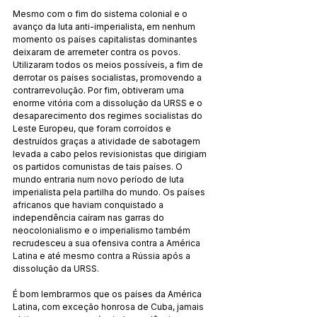
Mesmo com o fim do sistema colonial e o 
avanço da luta anti-imperialista, em nenhum 
momento os países capitalistas dominantes 
deixaram de arremeter contra os povos. 
Utilizaram todos os meios possíveis, a fim de 
derrotar os países socialistas, promovendo a 
contrarrevolução. Por fim, obtiveram uma 
enorme vitória com a dissolução da URSS e o 
desaparecimento dos regimes socialistas do 
Leste Europeu, que foram corroídos e 
destruídos graças a atividade de sabotagem 
levada a cabo pelos revisionistas que dirigiam 
os partidos comunistas de tais países. O 
mundo entraria num novo período de luta 
imperialista pela partilha do mundo. Os países 
africanos que haviam conquistado a 
independência caíram nas garras do 
neocolonialismo e o imperialismo também 
recrudesceu a sua ofensiva contra a América 
Latina e até mesmo contra a Rússia após a 
dissolução da URSS.
É bom lembrarmos que os países da América 
Latina, com exceção honrosa de Cuba, jamais 