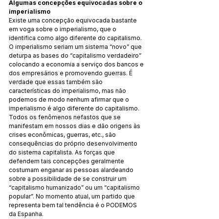
Algumas concepções equivocadas sobre o 
imperialismo
Existe uma concepção equivocada bastante 
em voga sobre o imperialismo, que o 
identifica como algo diferente do capitalismo. 
O imperialismo seriam um sistema “novo” que 
deturpa as bases do “capitalismo verdadeiro” 
colocando a economia a serviço dos bancos e 
dos empresários e promovendo guerras. É 
verdade que essas também são 
características do imperialismo, mas não 
podemos de modo nenhum afirmar que o 
imperialismo é algo diferente do capitalismo. 
Todos os fenômenos nefastos que se 
manifestam em nossos dias e dão origens às 
crises econômicas, guerras, etc., são 
consequências do próprio desenvolvimento 
do sistema capitalista. As forças que 
defendem tais concepções geralmente 
costumam enganar as pessoas alardeando 
sobre a possibilidade de se construir um 
“capitalismo humanizado” ou um “capitalismo 
popular”. No momento atual, um partido que 
representa bem tal tendência é o PODEMOS 
da Espanha.