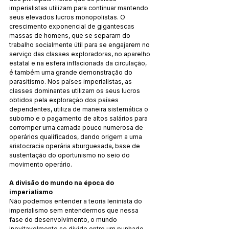
imperialistas utilizam para continuar mantendo 
seus elevados lucros monopolistas. O 
crescimento exponencial de gigantescas 
massas de homens, que se separam do 
trabalho socialmente útil para se engajarem no 
serviço das classes exploradoras, no aparelho 
estatal e na esfera inflacionada da circulação, 
é também uma grande demonstração do 
parasitismo. Nos países imperialistas, as 
classes dominantes utilizam os seus lucros 
obtidos pela exploração dos países 
dependentes, utiliza de maneira sistemática o 
suborno e o pagamento de altos salários para 
corromper uma camada pouco numerosa de 
operários qualificados, dando origem a uma 
aristocracia operária aburguesada, base de 
sustentação do oportunismo no seio do 
movimento operário.
A divisão do mundo na época do 
imperialismo
Não podemos entender a teoria leninista do 
imperialismo sem entendermos que nessa 
fase do desenvolvimento, o mundo 
inevitavelmente se divide entre um punhado 