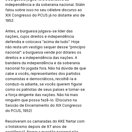
independência e da soberania nacional. Stálin 
falou sobre isso no seu célebre discurso ao 
XIX Congresso do PCUS já no distante ano de 
1952:
Antes, a burguesia julgava-se líder das 
nações, cujos direitos e independência 
defendia e colocava “acima de tudo”. Hoje 
não resta um vestígio sequer desse “princípio 
nacional”: a burguesia vende por dólares os 
direitos e a independência das nações. A 
bandeira da independência e da soberania 
nacional foi jogada fora. Não há dúvida de que 
cabe a vocês, representantes dos partidos 
comunistas e democráticos, recolhê-la e 
conduzi-la adiante, se vocês querem figurar 
como os patriotas de seus países e tornar-se 
a força dirigente das nações. Não há mais 
ninguém que possa fazê-lo. (Discurso na 
Sessão de Encerramento do XIX Congresso 
do PCUS, 1952)
Resolveram os camaradas do KKE flertar com 
o trotskismo depois de 97 anos de 
existência?  Negar a questão nacional não 