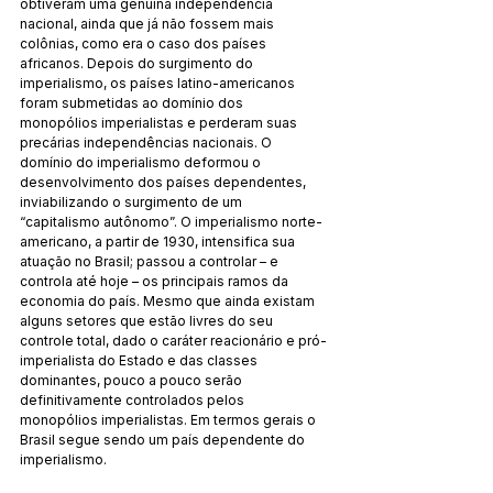
obtiveram uma genuína independência 
nacional, ainda que já não fossem mais 
colônias, como era o caso dos países 
africanos. Depois do surgimento do 
imperialismo, os países latino-americanos 
foram submetidas ao domínio dos 
monopólios imperialistas e perderam suas 
precárias independências nacionais. O 
domínio do imperialismo deformou o 
desenvolvimento dos países dependentes, 
inviabilizando o surgimento de um 
“capitalismo autônomo”. O imperialismo norte-
americano, a partir de 1930, intensifica sua 
atuação no Brasil; passou a controlar – e 
controla até hoje – os principais ramos da 
economia do país. Mesmo que ainda existam 
alguns setores que estão livres do seu 
controle total, dado o caráter reacionário e pró-
imperialista do Estado e das classes 
dominantes, pouco a pouco serão 
definitivamente controlados pelos 
monopólios imperialistas. Em termos gerais o 
Brasil segue sendo um país dependente do 
imperialismo.