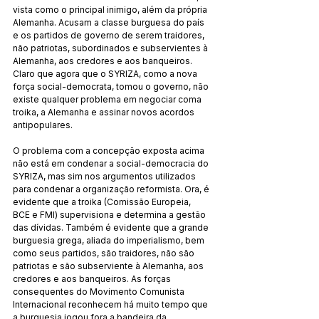
vista como o principal inimigo, além da própria 
Alemanha. Acusam a classe burguesa do país 
e os partidos de governo de serem traidores, 
não patriotas, subordinados e subservientes à 
Alemanha, aos credores e aos banqueiros. 
Claro que agora que o SYRIZA, como a nova 
força social-democrata, tomou o governo, não 
existe qualquer problema em negociar coma 
troika, a Alemanha e assinar novos acordos 
antipopulares.
O problema com a concepção exposta acima 
não está em condenar a social-democracia do 
SYRIZA, mas sim nos argumentos utilizados 
para condenar a organização reformista. Ora, é 
evidente que a troika (Comissão Europeia, 
BCE e FMI) supervisiona e determina a gestão 
das dívidas. Também é evidente que a grande 
burguesia grega, aliada do imperialismo, bem 
como seus partidos, são traidores, não são 
patriotas e são subserviente à Alemanha, aos 
credores e aos banqueiros. As forças 
consequentes do Movimento Comunista 
Internacional reconhecem há muito tempo que 
a burguesia jogou fora a bandeira da 