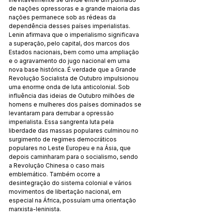
de nações opressoras e a grande maioria das 
nações permanece sob as rédeas da 
dependência desses países imperialistas. 
Lenin afirmava que o imperialismo significava 
a superação, pelo capital, dos marcos dos 
Estados nacionais, bem como uma ampliação 
e o agravamento do jugo nacional em uma 
nova base histórica. É verdade que a Grande 
Revolução Socialista de Outubro impulsionou 
uma enorme onda de luta anticolonial. Sob 
influência das ideias de Outubro milhões de 
homens e mulheres dos países dominados se 
levantaram para derrubar a opressão 
imperialista. Essa sangrenta luta pela 
liberdade das massas populares culminou no 
surgimento de regimes democráticos 
populares no Leste Europeu e na Ásia, que 
depois caminharam para o socialismo, sendo 
a Revolução Chinesa o caso mais 
emblemático. Também ocorre a 
desintegração do sistema colonial e vários 
movimentos de libertação nacional, em 
especial na África, possuíam uma orientação 
marxista-leninista.