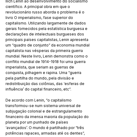
Ilich Lenin ao desenvolvimento do socialismo 
científico. A principal obra em que o 
revolucionário russo aborda o problema é o 
livro O imperialismo, fase superior do 
capitalismo. Utilizando largamente de dados 
gerais fornecidos pela estatística burguesa e 
declarações de intelectuais burgueses dos 
principais países capitalistas, Lenin apresenta 
um “quadro de conjunto” da economia mundial 
capitalista nas vésperas da primeira guerra 
mundial. Neste livro, Lenin demonstra como o 
conflito mundial de 1914-1918 foi uma guerra 
imperialista, que seriam as guerras de 
conquista, pilhagem e rapina. Uma “guerra 
pela partilha do mundo, pela divisão e 
redistribuição das colônias, das ‘esferas de 
influência’ do capital financeiro, etc”.
De acordo com Lenin, “o capitalismo 
transformou-se num sistema universal de 
subjugação colonial e de estrangulamento 
financeiro da imensa maioria da população do 
planeta por um punhado de países 
‘avançados’. O mundo é partilhado por “três 
potências rapaces, armadas até os dentes”, 