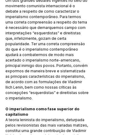
Um dos grandes debates vigentes no seio do 
movimento comunista internacional é o 
debate a respeito de como caracterizar o 
imperialismo contemporâneo. Para termos 
uma correta compreensão a respeito do tema 
é necessário que demarquemos campo com 
interpretações “esquerdistas” e direitistas 
que, infelizmente, gozam de certa 
popularidade. Ter uma correta compreensão 
do que é o imperialismo contemporâneo 
ajudará a combatermos de modo mais 
acertado o imperialismo norte-americano, 
principal inimigo dos povos. Portanto, convém 
expormos de maneira breve e sistematizada 
as principais características do imperialismo, 
de acordo com as formulações de Vladimir 
Ilich Lenin, bem como nossas críticas às 
concepções “esquerdistas” e direitistas sobre 
o imperialismo.
O imperialismo como fase superior do 
capitalismo
A teoria leninista do imperialismo, deturpada 
pelos revisionistas das mais variadas matizes, 
constitui uma grande contribuição de Vladimir 