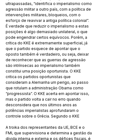
ultrapassadas, “identifica o imperialismo como 
agressão militar a outro país, com a política de 
intervenções militares, bloqueios, com o 
esforço de reavivar a antiga política colonial”. 
É verdade que reduzir o imperialismo a estas 
posições é algo demasiado unilateral, o que 
pode engendrar certos equívocos. Porém, a 
crítica do KKE é extremamente superficial, já 
que o partido esquece de apontar que o 
oposto também é verdadeiro, ou seja, deixar 
de reconhecer que as guerras de agressão 
são intrínsecas ao imperialismo também 
constitui uma posição oportunista. O KKE 
critica os partidos oportunistas que 
consideram a Alemanha um perigo, ao passo 
que rotulam a administração Obama como 
“progressista”. O KKE acerta em apontar isso, 
mas o partido volta a cair no erro quando 
desconsidera que nos últimos anos as 
potências imperialistas aprofundaram o 
controle sobre o Grécia. Segundo o KKE
A troika dos representantes da UE, BCE e o 
FMI, que supervisiona e determina a gestão da 
dívida interna e externa e os défices fiscais, é 