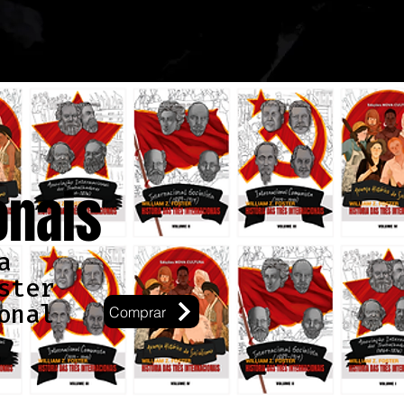
onais
a
ster
onal
Comprar