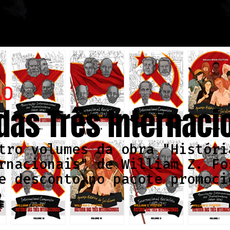
ÃO
 das Três Internaci
tro volumes da obra "Históri
rnacionais" de William Z. Fo
e desconto no pacote promoci