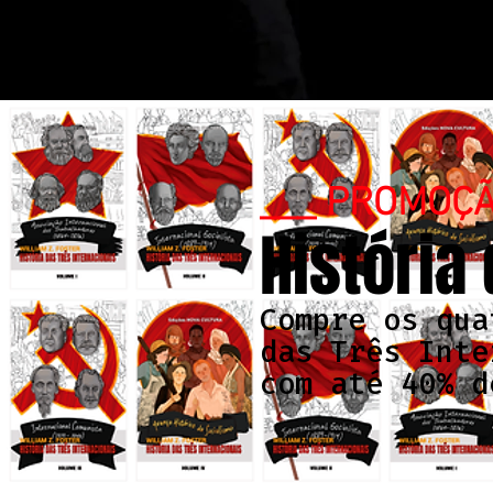
___ PROMOÇ
História
Compre os qua
das Três Inte
com até 40% d