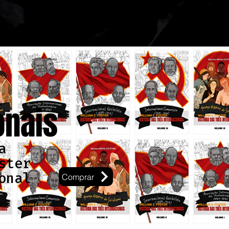
onais
a
ster
onal
Comprar