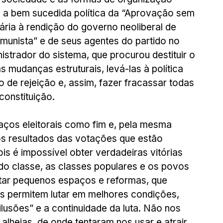
 a bem sucedida política da “Aprovação sem 
ária à rendição do governo neoliberal de 
munista” e de seus agentes do partido no 
strador do sistema, que procurou destituir o 
 mudanças estruturais, levá-las à política 
 de rejeição e, assim, fazer fracassar todas 
onstituição.
os eleitorais como fim e, pela mesma 
 resultados das votações que estão 
s é impossível obter verdadeiras vitórias 
do classe, as classes populares e os povos 
tar pequenos espaços e reformas, que 
 permitem lutar em melhores condições, 
lusões” e a continuidade da luta. Não nos 
alheias, de onde tentaram nos usar e atrair 