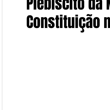
Plebiscito da
Constituição n