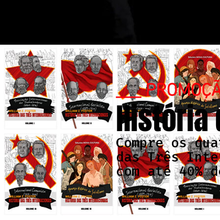
___ PROMOÇ
História
Compre os qua
das Três Inte
com até 40% d