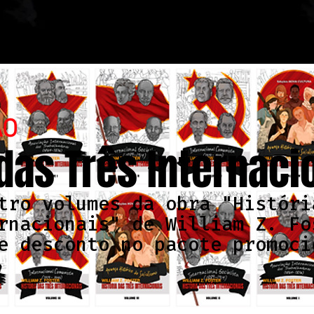
ÃO
 das Três Internaci
tro volumes da obra "Históri
rnacionais" de William Z. Fo
e desconto no pacote promoci