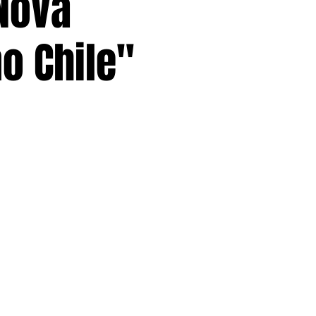
 Nova
o Chile"