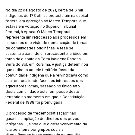
No dia 22 de agosto de 2021, cerca de 6 mil 
indígenas de 173 etnias protestaram na capital 
federal em oposição ao Marco Temporal que 
estava em votação no Superior Tribunal 
Federal, à época. O Marco Temporal 
representa um retrocesso aos processos em 
curso e os que virão de demarcação de terras 
de comunidades originárias. A tese se 
sustenta a partir de um precedente jurídico em 
torno da disputa da Terra Indígena Raposa 
Serra do Sol, em Roraima. A justiça determinou 
que o direito aquele território fosse da 
comunidade indígena que a reivindicava como 
sua territorialidade face aos interesses dos 
agricultores locais, baseado no único fato 
desta comunidade estar em posse deste 
território no momento em que a Constituição 
Federal de 1988 foi promulgada. 
O processo de “redemocratização” não 
garantiu ampliação de direitos dos povos 
indígenas. E, ainda que o desenvolvimento da 
luta pela terra por grupos sociais 
diversificados tenha avançado no que diz 