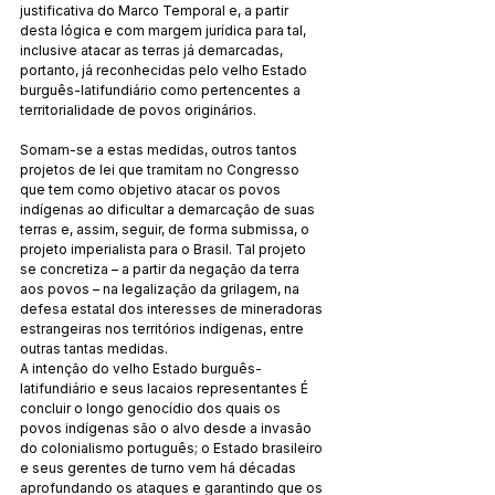
justificativa do Marco Temporal e, a partir 
desta lógica e com margem jurídica para tal, 
inclusive atacar as terras já demarcadas, 
portanto, já reconhecidas pelo velho Estado 
burguês-latifundiário como pertencentes a 
territorialidade de povos originários. 
Somam-se a estas medidas, outros tantos 
projetos de lei que tramitam no Congresso 
que tem como objetivo atacar os povos 
indígenas ao dificultar a demarcação de suas 
terras e, assim, seguir, de forma submissa, o 
projeto imperialista para o Brasil. Tal projeto 
se concretiza – a partir da negação da terra 
aos povos – na legalização da grilagem, na 
defesa estatal dos interesses de mineradoras 
estrangeiras nos territórios indígenas, entre 
outras tantas medidas. 
A intenção do velho Estado burguês-
latifundiário e seus lacaios representantes É 
concluir o longo genocídio dos quais os 
povos indígenas são o alvo desde a invasão 
do colonialismo português; o Estado brasileiro 
e seus gerentes de turno vem há décadas 
aprofundando os ataques e garantindo que os 