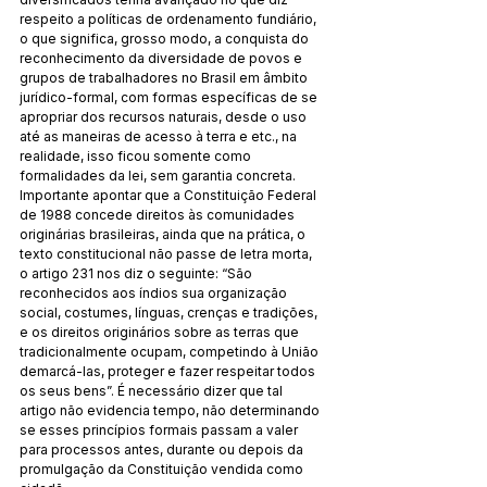
respeito a políticas de ordenamento fundiário, 
o que significa, grosso modo, a conquista do 
reconhecimento da diversidade de povos e 
grupos de trabalhadores no Brasil em âmbito 
jurídico-formal, com formas específicas de se 
apropriar dos recursos naturais, desde o uso 
até as maneiras de acesso à terra e etc., na 
realidade, isso ficou somente como 
formalidades da lei, sem garantia concreta. 
Importante apontar que a Constituição Federal 
de 1988 concede direitos às comunidades 
originárias brasileiras, ainda que na prática, o 
texto constitucional não passe de letra morta, 
o artigo 231 nos diz o seguinte: “São 
reconhecidos aos índios sua organização 
social, costumes, línguas, crenças e tradições, 
e os direitos originários sobre as terras que 
tradicionalmente ocupam, competindo à União 
demarcá-las, proteger e fazer respeitar todos 
os seus bens”. É necessário dizer que tal 
artigo não evidencia tempo, não determinando 
se esses princípios formais passam a valer 
para processos antes, durante ou depois da 
promulgação da Constituição vendida como 