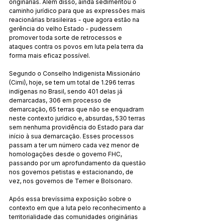
originárias. Além disso, ainda sedimentou o 
caminho jurídico para que as expressões mais 
reacionárias brasileiras - que agora estão na 
gerência do velho Estado - pudessem 
promover toda sorte de retrocessos e 
ataques contra os povos em luta pela terra da 
forma mais eficaz possível.
Segundo o Conselho Indigenista Missionário 
(Cimi), hoje, se tem um total de 1.296 terras 
indígenas no Brasil, sendo 401 delas já 
demarcadas, 306 em processo de 
demarcação, 65 terras que não se enquadram 
neste contexto jurídico e, absurdas, 530 terras 
sem nenhuma providência do Estado para dar 
início à sua demarcação. Esses processos 
passam a ter um número cada vez menor de 
homologações desde o governo FHC, 
passando por um aprofundamento da questão 
nos governos petistas e estacionando, de 
vez, nos governos de Temer e Bolsonaro. 
Após essa brevíssima exposição sobre o 
contexto em que a luta pelo reconhecimento a 
territorialidade das comunidades originárias 