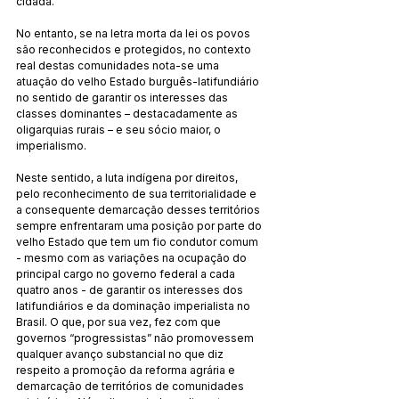
cidadã.
No entanto, se na letra morta da lei os povos 
são reconhecidos e protegidos, no contexto 
real destas comunidades nota-se uma 
atuação do velho Estado burguês-latifundiário 
no sentido de garantir os interesses das 
classes dominantes – destacadamente as 
oligarquias rurais – e seu sócio maior, o 
imperialismo.
Neste sentido, a luta indígena por direitos, 
pelo reconhecimento de sua territorialidade e 
a consequente demarcação desses territórios 
sempre enfrentaram uma posição por parte do 
velho Estado que tem um fio condutor comum 
- mesmo com as variações na ocupação do 
principal cargo no governo federal a cada 
quatro anos - de garantir os interesses dos 
latifundiários e da dominação imperialista no 
Brasil. O que, por sua vez, fez com que 
governos “progressistas” não promovessem 
qualquer avanço substancial no que diz 
respeito a promoção da reforma agrária e 
demarcação de territórios de comunidades 