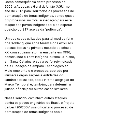
Como consequência deste processo de 
2009, a Advocacia Geral da União (AGU), no 
ano de 2017, paralisou todos os processos de 
demarcação de terras indígenas, sendo quase 
30 processos, no total. A alegação para este 
ataque aos povos indígenas foi a de esperar 
posição do STF acerca da “polêmica”.
Um dos casos utilizados para tal medida foi o 
dos Xokleng, que após terem sidos expulsos 
de suas terras na primeira metade do século 
XX, conseguiram retomar em parte em 1996, 
constituindo a Terra Indígena Ibirama La-Klãnõ, 
em Santa Catarina. A sua área foi reivindicada 
pela Fundação de Amparo Tecnológico ao 
Meio Ambiente e o processo, apoiado por 
inúmeras organizações e entidades do 
latifúndio brasileiro, sob a infame alegação do 
Marco Temporal e, também, para determinar 
jurisprudência para outros casos similares. 
Nesse sentido, caminham outros ataques 
contra os povos originários do Brasil, o Projeto 
de Lei 490/2007 visa dificultar o processo de 
demarcação de terras indígenas sob a 