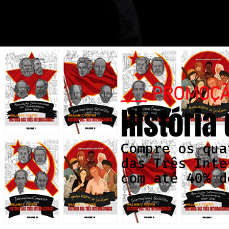
___ PROMOÇ
História
Compre os qua
das Três Inte
com até 40% d