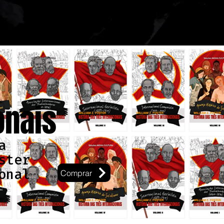
onais
a
ster
onal
Comprar