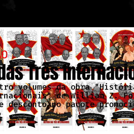
ÃO
 das Três Internaci
tro volumes da obra "Históri
rnacionais" de William Z. Fo
e desconto no pacote promoci