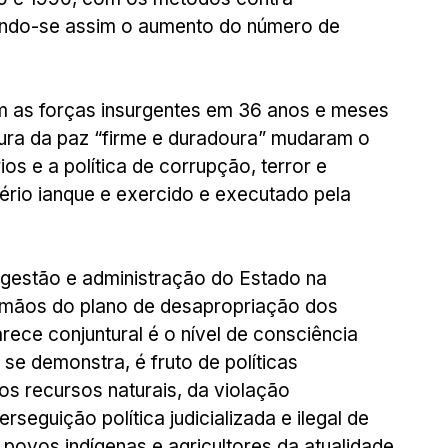
endo-se assim o aumento do número de 
em as forças insurgentes em 36 anos e meses 
ura da paz “firme e duradoura” mudaram o 
s e a política de corrupção, terror e 
ério ianque e exercido e executado pela 
estão e administração do Estado na 
m mãos do plano de desapropriação dos 
arece conjuntural é o nível de consciência 
se demonstra, é fruto de políticas 
 recursos naturais, da violação 
seguição política judicializada e ilegal de 
, povos indígenas e agricultores da atualidade.