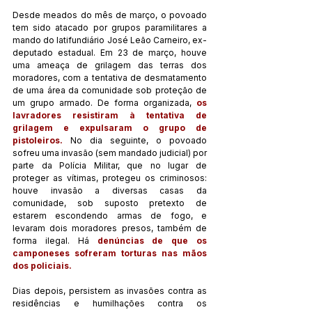
Desde meados do mês de março, o povoado 
tem sido atacado por grupos paramilitares a 
mando do latifundiário José Leão Carneiro, ex-
deputado estadual. Em 23 de março, houve 
uma ameaça de grilagem das terras dos 
moradores, com a tentativa de desmatamento 
de uma área da comunidade sob proteção de 
um grupo armado. De forma organizada, 
os 
lavradores resistiram à tentativa de 
grilagem e expulsaram o grupo de 
pistoleiros.
 No dia seguinte, o povoado 
sofreu uma invasão (sem mandado judicial) por 
parte da Polícia Militar, que no lugar de 
proteger as vítimas, protegeu os criminosos: 
houve invasão a diversas casas da 
comunidade, sob suposto pretexto de 
estarem escondendo armas de fogo, e 
levaram dois moradores presos, também de 
forma ilegal. Há 
denúncias de que os 
camponeses sofreram torturas nas mãos 
dos policiais. 
Dias depois, persistem as invasões contra as 
residências e humilhações contra os 