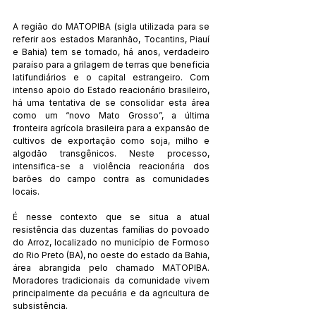
A região do MATOPIBA (sigla utilizada para se 
referir aos estados Maranhão, Tocantins, Piauí 
e Bahia) tem se tornado, há anos, verdadeiro 
paraíso para a grilagem de terras que beneficia 
latifundiários e o capital estrangeiro. Com 
intenso apoio do Estado reacionário brasileiro, 
há uma tentativa de se consolidar esta área 
como um “novo Mato Grosso”, a última 
fronteira agrícola brasileira para a expansão de 
cultivos de exportação como soja, milho e 
algodão transgênicos. Neste processo, 
intensifica-se a violência reacionária dos 
barões do campo contra as comunidades 
locais.
É nesse contexto que se situa a atual 
resistência das duzentas famílias do povoado 
do Arroz, localizado no município de Formoso 
do Rio Preto (BA), no oeste do estado da Bahia, 
área abrangida pelo chamado MATOPIBA. 
Moradores tradicionais da comunidade vivem 
principalmente da pecuária e da agricultura de 
subsistência.