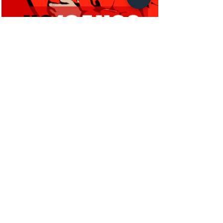
campanha NC10ANOS: conheça
nosso financiamento coletivo
Clube do Livro