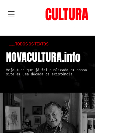
NOVA
CULTURA
___ TODOS OS TEXTOS
NOVACULTURA.info
Veja tudo que já foi publicado em nosso
site em uma década de existência