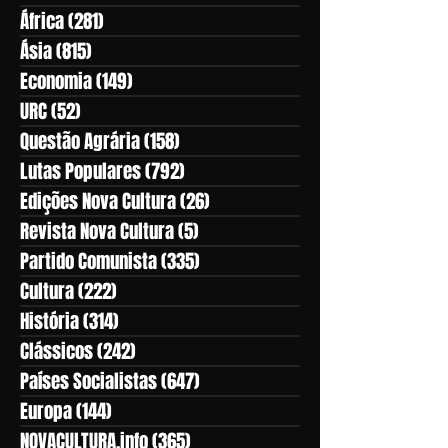
África
(281)
281 posts
Ásia
(815)
815 posts
Economia
(149)
149 posts
URC
(52)
52 posts
Questão Agrária
(158)
158 posts
Lutas Populares
(792)
792 posts
Edições Nova Cultura
(26)
26 posts
Revista Nova Cultura
(5)
5 posts
Partido Comunista
(335)
335 posts
Cultura
(222)
222 posts
História
(314)
314 posts
Clássicos
(242)
242 posts
Países Socialistas
(647)
647 posts
Europa
(144)
144 posts
NOVACULTURA.info
(365)
365 posts