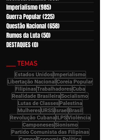
Imperialismo
(985)
985 posts
Guerra Popular
(225)
225 posts
Questão Nacional
(658)
658 posts
Rumos da Luta
(50)
50 posts
DESTAQUES
(0)
0 post
___ TEMAS
Estados Unidos
Imperialismo
Libertação Nacional
Coreia Popular
Filipinas
Trabalhadores
Cuba
Realidade Brasileira
Socialismo
Lutas de Classes
Palestina
Mulheres
URSS
Israel
Brasil
Revolução Cubana
ILPS
Violência
Camponeses
Sionismo
Partido Comunista das Filipinas
Campo
Economia Política