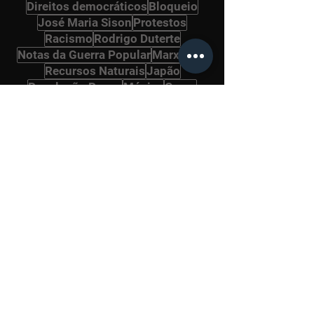
Direitos democráticos
Bloqueio
José Maria Sison
Protestos
Racismo
Rodrigo Duterte
Notas da Guerra Popular
Marxismo
Recursos Naturais
Japão
Revolução Russa
Música
Greve
Novo Exército Popular
Kim Jong Un
Materialismo Histórico
Guerra Popular
São Paulo
Argentina
Ucrânia
Guerra Civil
Kim Jong Il
Eleições
Petrobrás
Stalin
História
Literatura
Naxalitas
Ernesto Guevara
Peru
Naxalitas
Povos Originários
Irã
OTAN
MST
Frente Popular de Libertação da Palestina
Songun
Cultura
África
Ásia
Arte
Militares
Jornalismo
Corrupção
Farsa Eleitoral
Oportunismo
Internacional Comunista
Política
Vietnã
Gramsci
Pará