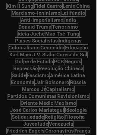
Kim Il Sung
Fidel Castro
Lenin
China
Marxismo-leninismo
Latifúndio
Anti-imperialismo
Índia
Donald Trump
Terrorismo
Ideia Juche
Mao Tsé-Tung
Países Socialistas
Indígenas
Colonialismo
Genocídio
Educação
Karl Marx
J.V. Stalin
Coreia do Sul
Golpe de Estado
PCB
Negros
Repressão
Revolução Chinesa
Saúde
Fascismo
América Latina
Economia
Jair Bolsonaro
Rússia
Marcos Jr
Capitalismo
Partidos Comunistas
Revisionismo
Oriente Médio
Maoísmo
José Carlos Mariátegui
Ideologia
Solidariedade
Religião
Filosofia
Juventude
Venezuela
Friedrich Engels
Coronavírus
França