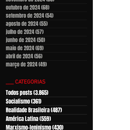
outubro de 2024
(68)
68 posts
setembro de 2024
(54)
54 posts
agosto de 2024
(55)
55 posts
julho de 2024
(57)
57 posts
junho de 2024
(50)
50 posts
maio de 2024
(69)
69 posts
abril de 2024
(56)
56 posts
março de 2024
(49)
49 posts
___ CATEGORIAS
Todos posts
(3.865)
3.865 posts
Socialismo
(361)
361 posts
Realidade Brasileira
(487)
487 posts
América Latina
(559)
559 posts
Marxismo-leninismo
(430)
430 posts