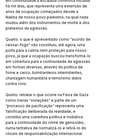
em continuidade à escalada criminosa iniciada 
há mil dias, que representa uma extensão de 
anos de ocupação começados desde a 
Nakba de nosso povo palestino, na qual nada 
mudou além dos instrumentos de morte e dos 
pretextos da agressão.
Quarto: o que é apresentado como “acordo de 
cessar-fogo” não constituiu, até agora, uma 
porta para a calma nem proteção para nosso 
povo, já que a ocupação buscou transformá-lo 
em cobertura para a continuidade da agressão 
em formas diversas, através da política de 
fome e cerco, bombardeios intermitentes, 
chantagem humanitária e terrorismo diário 
contra civis.
Quinto: retratar o que ocorre na Faixa de Gaza 
como meras “violações” e parte de um 
“processo de pacificação” representa uma 
falsificação deliberada da realidade, e 
constitui uma cobertura política e midiática 
para a continuidade do crime de genocídio, 
numa tentativa de normalizá-lo e retirá-lo do 
círculo de responsabilização internacional.