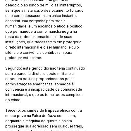
genocídio ao longo de mil dias ininterruptos, 
sem que a matança, o deslocamento forçado 
ou o cerco cessassem um único instante, 
constitui uma vergonha para toda a 
humanidade, e um escândalo ético e político 
que permanecerá como mancha negra na 
testa da ordem internacional e de suas 
instituições, que fracassaram em proteger o 
direito internacional e o ser humano, e cujo 
silêncio e conivência contribuíram para 
prolongar este crime.
Segundo: este genocídio não teria continuado 
sem a parceria direta, o apoio militar e a 
cobertura política proporcionados pelas 
administrações americanas, somados à 
conivência e à incapacidade da comunidade 
internacional, o que os torna todos cúmplices 
do crime.
Terceiro: os crimes de limpeza étnica contra 
nosso povo na Faixa de Gaza continuam, 
enquanto a máquina de guerra sionista 
prossegue sua agressão sem qualquer freio, 