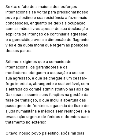
Sexto: o fato de a maioria dos esforços 
internacionais se voltar para pressionar nosso 
povo palestino e sua resistência a fazer mais 
concessões, enquanto se deixa a ocupação 
com as mãos livres apesar de sua declaração 
explícita de intenção de continuar a agressão 
e o genocídio, revela a dimensão do flagrante 
viés e da dupla moral que regem as posições 
dessas partes.
Sétimo: exigimos que a comunidade 
internacional, os garantidores e os 
mediadores obriguem a ocupação a cessar 
sua agressão, e que se chegue a um cessar-
fogo imediato, abrangente e sustentável, com 
a entrada do comitê administrativo na Faixa de 
Gaza para assumir suas funções na gestão da 
fase de transição, o que inclui a abertura das 
passagens de fronteira, a garantia do fluxo de 
ajuda humanitária e médica sem restrições, e a 
evacuação urgente de feridos e doentes para 
tratamento no exterior.
Oitavo: nosso povo palestino, após mil dias 