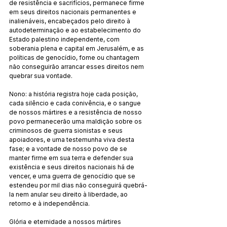
de resistência e sacrifícios, permanece firme 
em seus direitos nacionais permanentes e 
inalienáveis, encabeçados pelo direito à 
autodeterminação e ao estabelecimento do 
Estado palestino independente, com 
soberania plena e capital em Jerusalém, e as 
políticas de genocídio, fome ou chantagem 
não conseguirão arrancar esses direitos nem 
quebrar sua vontade.
Nono: a história registra hoje cada posição, 
cada silêncio e cada conivência, e o sangue 
de nossos mártires e a resistência de nosso 
povo permanecerão uma maldição sobre os 
criminosos de guerra sionistas e seus 
apoiadores, e uma testemunha viva desta 
fase; e a vontade de nosso povo de se 
manter firme em sua terra e defender sua 
existência e seus direitos nacionais há de 
vencer, e uma guerra de genocídio que se 
estendeu por mil dias não conseguirá quebrá-
la nem anular seu direito à liberdade, ao 
retorno e à independência.
Glória e eternidade a nossos mártires 