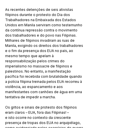
As recentes detenções de seis ativistas 
filipinos durante o protesto do Dia dos 
Trabalhadores na Embaixada dos Estados 
Unidos em Manila serviram como testemunho 
da contínua repressão contra o movimento 
dos trabalhadores e do povo nas Filipinas. 
Milhares de filipinos invadiram as ruas de 
Manila, exigindo os direitos dos trabalhadores 
e o fim da presença dos EUA no país, ao 
mesmo tempo que apelam à 
responsabilização pelos crimes do 
imperialismo no massacre de filipinos e 
palestinos. No entanto, a manifestação 
pacífica foi recebida com brutalidade quando 
a polícia filipina treinada pelos EUA recorreu à 
violência, ao espancamento e aos 
manifestantes com canhões de água em uma 
tentativa de impedir a marcha.
Os gritos e sinais de protesto dos filipinos 
eram claros – EUA, fora das Filipinas! –
e isto ocorre no contexto da crescente 
presença de tropas dos EUA no arquipélago, 
como evidenciado pelos exercícios de guerra 