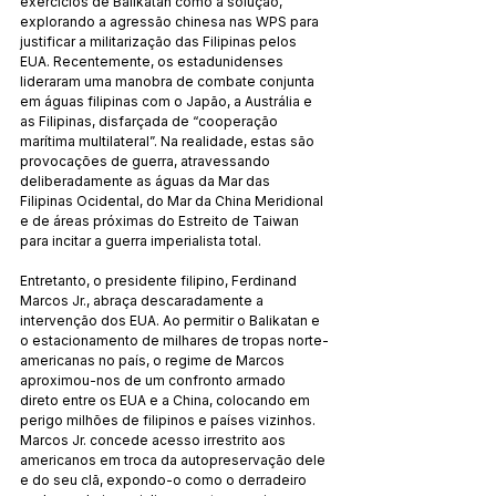
exercícios de Balikatan como a solução, 
explorando a agressão chinesa nas WPS para 
justificar a militarização das Filipinas pelos 
EUA. Recentemente, os estadunidenses 
lideraram uma manobra de combate conjunta 
em águas filipinas com o Japão, a Austrália e 
as Filipinas, disfarçada de “cooperação 
marítima multilateral”. Na realidade, estas são 
provocações de guerra, atravessando 
deliberadamente as águas da Mar das 
Filipinas Ocidental, do Mar da China Meridional 
e de áreas próximas do Estreito de Taiwan 
para incitar a guerra imperialista total.
Entretanto, o presidente filipino, Ferdinand 
Marcos Jr., abraça descaradamente a 
intervenção dos EUA. Ao permitir o Balikatan e 
o estacionamento de milhares de tropas norte-
americanas no país, o regime de Marcos 
aproximou-nos de um confronto armado 
direto entre os EUA e a China, colocando em 
perigo milhões de filipinos e países vizinhos. 
Marcos Jr. concede acesso irrestrito aos 
americanos em troca da autopreservação dele 
e do seu clã, expondo-o como o derradeiro 