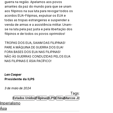
guerra na região. Apelamos aos povos 
amantes da paz do mundo para que se unam 
aos filipinos na sua luta para revogar todos os 
acordos EUA-Filipinas, expulsar os EUA e 
todas as tropas estrangeiras e suspender a 
venda de armas e a assistência militar. Unam-
se na luta pela paz justa e pela libertação dos 
filipinos e de todos os povos oprimidos!
TROPAS DOS EUA, SAIAM DAS FILIPINAS!
PARE A MÁQUINA DE GUERRA DOS EUA!
FORA BASES DOS EUA NAS FILIPINAS!
NÃO ÀS GUERRAS CONDUZIDAS PELOS EUA 
NAS FILIPINAS E ÁSIA PACÍFICO!
Len Cooper
Presidente da ILPS
3 de maio de 2024
Tags:
Estados Unidos
Filipinas
ILPS
China
Marcos Jr
Imperialismo
Ásia