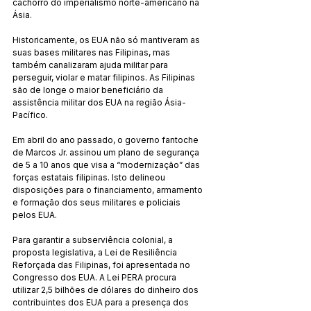
cachorro do imperialismo norte-americano na 
Ásia.
Historicamente, os EUA não só mantiveram as 
suas bases militares nas Filipinas, mas 
também canalizaram ajuda militar para 
perseguir, violar e matar filipinos. As Filipinas 
são de longe o maior beneficiário da 
assistência militar dos EUA na região Ásia-
Pacífico.
Em abril do ano passado, o governo fantoche 
de Marcos Jr. assinou um plano de segurança 
de 5 a 10 anos que visa a “modernização” das 
forças estatais filipinas. Isto delineou 
disposições para o financiamento, armamento 
e formação dos seus militares e policiais 
pelos EUA.
Para garantir a subserviência colonial, a 
proposta legislativa, a Lei de Resiliência 
Reforçada das Filipinas, foi apresentada no 
Congresso dos EUA. A Lei PERA procura 
utilizar 2,5 bilhões de dólares do dinheiro dos 
contribuintes dos EUA para a presença dos 