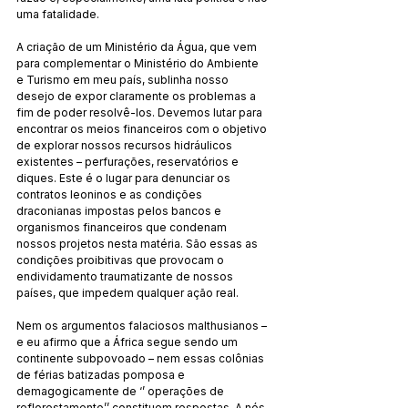
uma fatalidade.
A criação de um Ministério da Água, que vem 
para complementar o Ministério do Ambiente 
e Turismo em meu país, sublinha nosso 
desejo de expor claramente os problemas a 
fim de poder resolvê-los. Devemos lutar para 
encontrar os meios financeiros com o objetivo 
de explorar nossos recursos hidráulicos 
existentes – perfurações, reservatórios e 
diques. Este é o lugar para denunciar os 
contratos leoninos e as condições 
draconianas impostas pelos bancos e 
organismos financeiros que condenam 
nossos projetos nesta matéria. São essas as 
condições proibitivas que provocam o 
endividamento traumatizante de nossos 
países, que impedem qualquer ação real.
Nem os argumentos falaciosos malthusianos – 
e eu afirmo que a África segue sendo um 
continente subpovoado – nem essas colônias 
de férias batizadas pomposa e 
demagogicamente de ‘’ operações de 
reflorestamento’’ constituem respostas. A nós 