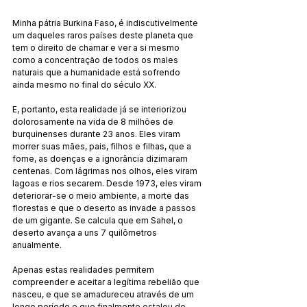
Minha pátria Burkina Faso, é indiscutivelmente 
um daqueles raros países deste planeta que 
tem o direito de chamar e ver a si mesmo 
como a concentração de todos os males 
naturais que a humanidade está sofrendo 
ainda mesmo no final do século XX.
E, portanto, esta realidade já se interiorizou 
dolorosamente na vida de 8 milhões de 
burquinenses durante 23 anos. Eles viram 
morrer suas mães, pais, filhos e filhas, que a 
fome, as doenças e a ignorância dizimaram 
centenas. Com lágrimas nos olhos, eles viram 
lagoas e rios secarem. Desde 1973, eles viram 
deteriorar-se o meio ambiente, a morte das 
florestas e que o deserto as invade a passos 
de um gigante. Se calcula que em Sahel, o 
deserto avança a uns 7 quilômetros 
anualmente.
Apenas estas realidades permitem 
compreender e aceitar a legítima rebelião que 
nasceu, e que se amadureceu através de um 
longo período e que finalmente estalou de 