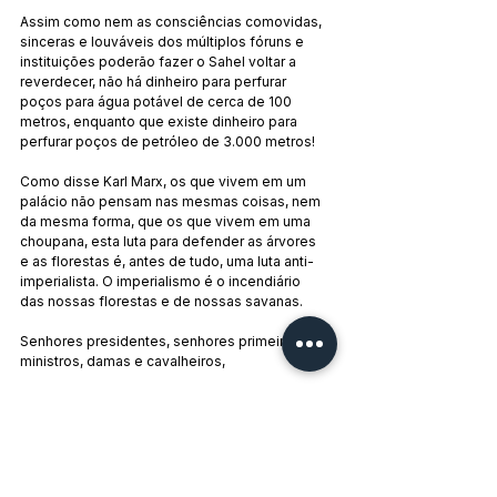
Assim como nem as consciências comovidas, 
sinceras e louváveis dos múltiplos fóruns e 
instituições poderão fazer o Sahel voltar a 
reverdecer, não há dinheiro para perfurar 
poços para água potável de cerca de 100 
metros, enquanto que existe dinheiro para 
perfurar poços de petróleo de 3.000 metros!
Como disse Karl Marx, os que vivem em um 
palácio não pensam nas mesmas coisas, nem 
da mesma forma, que os que vivem em uma 
choupana, esta luta para defender as árvores 
e as florestas é, antes de tudo, uma luta anti-
imperialista. O imperialismo é o incendiário 
das nossas florestas e de nossas savanas.
Senhores presidentes, senhores primeiro 
ministros, damas e cavalheiros,
Temo-nos apoiado nestes princípios de luta 
revolucionários para que o verde da 
abundância, da alegria e da felicidade 
conquiste seus direitos. Acreditamos na 
virtude da revolução para conter a morte de 