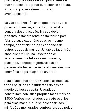
preocupações vitais de seu povo. Sempre 
que necessário, o povo burquinense apoiará, 
a menos que seja demagogia ou 
aventureirismo.
Já vão se fazer três anos que meu povo, o 
povo burquinense, enfrenta uma batalha 
contra a desertificação. Era seu dever, 
portanto, estar presente nesta tribuna para 
falar de suas experiências e, ao mesmo 
tempo, beneficiar-se da experiência de 
outros povos do mundo. Já vão se fazer três 
anos que em Burkina Faso todos os 
acontecimentos felizes – matrimônios, 
batismos, condecorações, visitas de 
personalidades, etc. – se celebram com uma 
cerimônia de plantação de árvores.
Para o ano novo em 1986, todas as escolas, 
todos os alunos e estudantes do ensino 
médio de nossa capital, Uagadugu, 
construíram com suas próprias mãos mais de 
3.500 fogões melhorados para oferece-los 
para suas mães, e que se adicionam aos 80 
mil fogões melhorados confeccionados pelas 