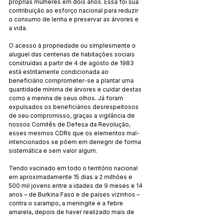
próprias mulheres em dois anos. Essa foi sua 
contribuição ao esforço nacional para reduzir 
o consumo de lenha e preservar as árvores e 
a vida.
O acesso à propriedade ou simplesmente o 
aluguel das centenas de habitações sociais 
construídas a partir de 4 de agosto de 1983 
está estritamente condicionada ao 
beneficiário comprometer-se a plantar uma 
quantidade mínima de árvores e cuidar destas 
como a menina de seus olhos. Já foram 
expulsados os beneficiários desrespeitosos 
de seu compromisso, graças a vigilância de 
nossos Comitês de Defesa da Revolução, 
esses mesmos CDRs que os elementos mal-
intencionados se põem em denegrir de forma 
sistemática e sem valor algum.
Tendo vacinado em todo o território nacional 
em aproximadamente 15 dias a 2 milhões e 
500 mil jovens entre a idades de 9 meses e 14 
anos – de Burkina Faso e de países vizinhos – 
contra o sarampo, a meningite e a febre 
amarela, depois de haver realizado mais de 