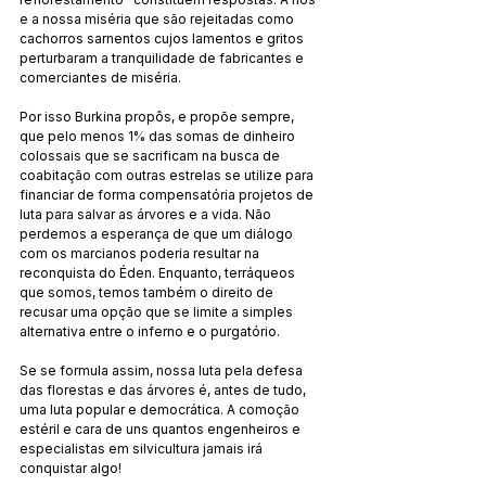
e a nossa miséria que são rejeitadas como 
cachorros sarnentos cujos lamentos e gritos 
perturbaram a tranquilidade de fabricantes e 
comerciantes de miséria.
Por isso Burkina propôs, e propõe sempre, 
que pelo menos 1% das somas de dinheiro 
colossais que se sacrificam na busca de 
coabitação com outras estrelas se utilize para 
financiar de forma compensatória projetos de 
luta para salvar as árvores e a vida. Não 
perdemos a esperança de que um diálogo 
com os marcianos poderia resultar na 
reconquista do Éden. Enquanto, terráqueos 
que somos, temos também o direito de 
recusar uma opção que se limite a simples 
alternativa entre o inferno e o purgatório.
Se se formula assim, nossa luta pela defesa 
das florestas e das árvores é, antes de tudo, 
uma luta popular e democrática. A comoção 
estéril e cara de uns quantos engenheiros e 
especialistas em silvicultura jamais irá 
conquistar algo!