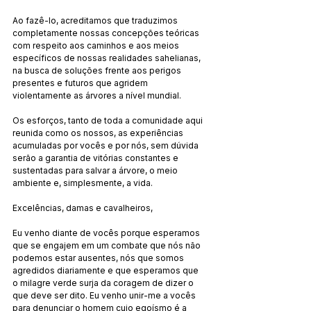
Ao fazê-lo, acreditamos que traduzimos 
completamente nossas concepções teóricas 
com respeito aos caminhos e aos meios 
específicos de nossas realidades sahelianas, 
na busca de soluções frente aos perigos 
presentes e futuros que agridem 
violentamente as árvores a nível mundial.
Os esforços, tanto de toda a comunidade aqui 
reunida como os nossos, as experiências 
acumuladas por vocês e por nós, sem dúvida 
serão a garantia de vitórias constantes e 
sustentadas para salvar a árvore, o meio 
ambiente e, simplesmente, a vida.
Excelências, damas e cavalheiros,
Eu venho diante de vocês porque esperamos 
que se engajem em um combate que nós não 
podemos estar ausentes, nós que somos 
agredidos diariamente e que esperamos que 
o milagre verde surja da coragem de dizer o 
que deve ser dito. Eu venho unir-me a vocês 
para denunciar o homem cujo egoísmo é a 