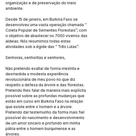
organização e de preservação do meio 
ambiente.
Desde 15 de janeiro, em Burkina Faso se 
desenvolveu uma vasta operação chamada ‘’ 
Coleta Popular de Sementes Florestais’’, com 
o objetivo de abastecer os 7000 viveiros das 
aldeias. Nós resumimos todas estas 
atividades sob a égide das ‘’ Três Lutas’’.
Senhoras, senhoritas e senhores,
Não pretendo exaltar de forma irrestrita e 
desmedida a modesta experiência 
revolucionária de meu povo no que diz 
respeito a defesa da árvore e das florestas. 
Pretendo lhes falar de maneira mais explícita 
possível sobre as profundas mudanças que 
estão em curso em Burkina Faso na relação 
que existe entre o homem e a árvore. 
Pretendo dar testemunho da forma mais fiel 
possível do nascimento e desenvolvimento 
de um amor sincero e profundo em minha 
pátria entre o homem burquinense e as 
árvores.