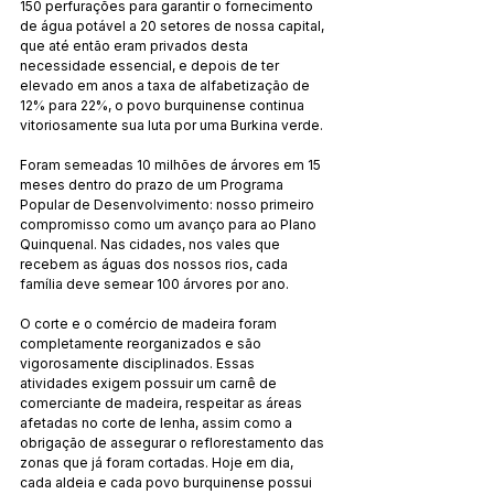
150 perfurações para garantir o fornecimento 
de água potável a 20 setores de nossa capital, 
que até então eram privados desta 
necessidade essencial, e depois de ter 
elevado em anos a taxa de alfabetização de 
12% para 22%, o povo burquinense continua 
vitoriosamente sua luta por uma Burkina verde.
Foram semeadas 10 milhões de árvores em 15 
meses dentro do prazo de um Programa 
Popular de Desenvolvimento: nosso primeiro 
compromisso como um avanço para ao Plano 
Quinquenal. Nas cidades, nos vales que 
recebem as águas dos nossos rios, cada 
família deve semear 100 árvores por ano.
O corte e o comércio de madeira foram 
completamente reorganizados e são 
vigorosamente disciplinados. Essas 
atividades exigem possuir um carnê de 
comerciante de madeira, respeitar as áreas 
afetadas no corte de lenha, assim como a 
obrigação de assegurar o reflorestamento das 
zonas que já foram cortadas. Hoje em dia, 
cada aldeia e cada povo burquinense possui 