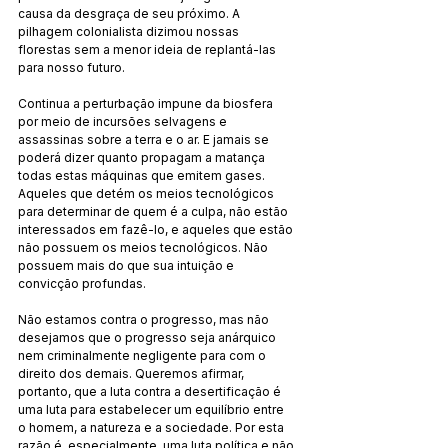
causa da desgraça de seu próximo. A 
pilhagem colonialista dizimou nossas 
florestas sem a menor ideia de replantá-las 
para nosso futuro.
Continua a perturbação impune da biosfera 
por meio de incursões selvagens e 
assassinas sobre a terra e o ar. E jamais se 
poderá dizer quanto propagam a matança 
todas estas máquinas que emitem gases. 
Aqueles que detém os meios tecnológicos 
para determinar de quem é a culpa, não estão 
interessados em fazê-lo, e aqueles que estão 
não possuem os meios tecnológicos. Não 
possuem mais do que sua intuição e 
convicção profundas.
Não estamos contra o progresso, mas não 
desejamos que o progresso seja anárquico 
nem criminalmente negligente para com o 
direito dos demais. Queremos afirmar, 
portanto, que a luta contra a desertificação é 
uma luta para estabelecer um equilíbrio entre 
o homem, a natureza e a sociedade. Por esta 
razão é, especialmente, uma luta política e não 