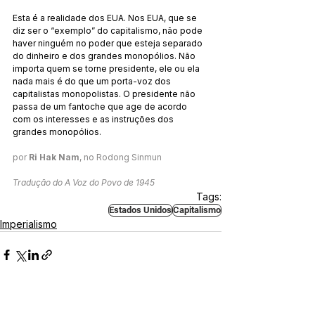
Esta é a realidade dos EUA. Nos EUA, que se 
diz ser o “exemplo” do capitalismo, não pode 
haver ninguém no poder que esteja separado 
do dinheiro e dos grandes monopólios. Não 
importa quem se torne presidente, ele ou ela 
nada mais é do que um porta-voz dos 
capitalistas monopolistas. O presidente não 
passa de um fantoche que age de acordo 
com os interesses e as instruções dos 
grandes monopólios.
por 
Ri Hak Nam
, no Rodong Sinmun
Tradução do A Voz do Povo de 1945
Tags:
Estados Unidos
Capitalismo
Imperialismo