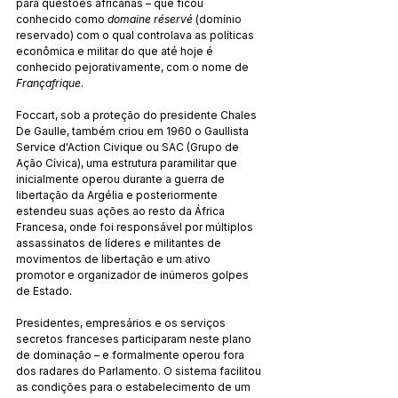
para questões africanas – que ficou 
conhecido como 
domaine réservé 
(domínio 
reservado) com o qual controlava as políticas 
econômica e militar do que até hoje é 
conhecido pejorativamente, com o nome de 
Françafrique
.
Foccart, sob a proteção do presidente Chales 
De Gaulle, também criou em 1960 o Gaullista 
Service d'Action Civique ou SAC (Grupo de 
Ação Cívica), uma estrutura paramilitar que 
inicialmente operou durante a guerra de 
libertação da Argélia e posteriormente 
estendeu suas ações ao resto da África 
Francesa, onde foi responsável por múltiplos 
assassinatos de líderes e militantes de 
movimentos de libertação e um ativo 
promotor e organizador de inúmeros golpes 
de Estado.
Presidentes, empresários e os serviços 
secretos franceses participaram neste plano 
de dominação – e formalmente operou fora 
dos radares do Parlamento. O sistema facilitou 
as condições para o estabelecimento de um 