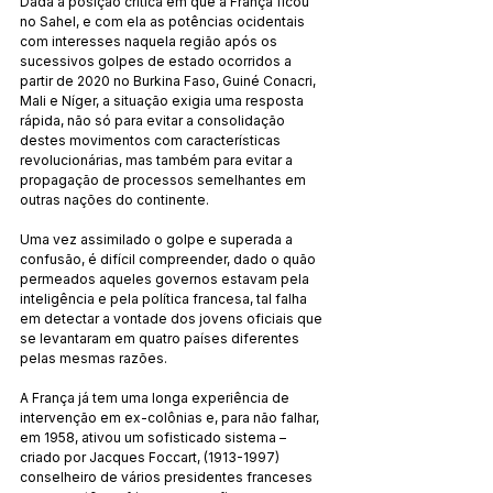
Dada a posição crítica em que a França ficou 
no Sahel, e com ela as potências ocidentais 
com interesses naquela região após os 
sucessivos golpes de estado ocorridos a 
partir de 2020 no Burkina Faso, Guiné Conacri, 
Mali e Níger, a situação exigia uma resposta 
rápida, não só para evitar a consolidação 
destes movimentos com características 
revolucionárias, mas também para evitar a 
propagação de processos semelhantes em 
outras nações do continente.
Uma vez assimilado o golpe e superada a 
confusão, é difícil compreender, dado o quão 
permeados aqueles governos estavam pela 
inteligência e pela política francesa, tal falha 
em detectar a vontade dos jovens oficiais que 
se levantaram em quatro países diferentes 
pelas mesmas razões.
A França já tem uma longa experiência de 
intervenção em ex-colônias e, para não falhar, 
em 1958, ativou um sofisticado sistema – 
criado por Jacques Foccart, (1913-1997) 
conselheiro de vários presidentes franceses 