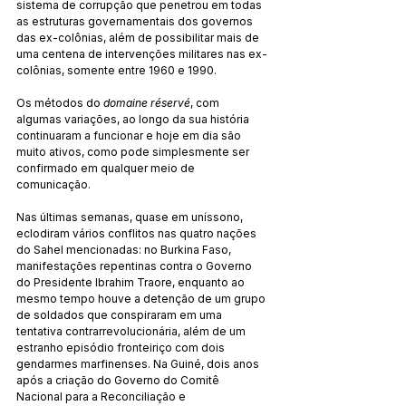
sistema de corrupção que penetrou em todas 
as estruturas governamentais dos governos 
das ex-colônias, além de possibilitar mais de 
uma centena de intervenções militares nas ex-
colônias, somente entre 1960 e 1990.
Os métodos do 
domaine réservé
, com 
algumas variações, ao longo da sua história 
continuaram a funcionar e hoje em dia são 
muito ativos, como pode simplesmente ser 
confirmado em qualquer meio de 
comunicação.
Nas últimas semanas, quase em uníssono, 
eclodiram vários conflitos nas quatro nações 
do Sahel mencionadas: no Burkina Faso, 
manifestações repentinas contra o Governo 
do Presidente Ibrahim Traore, enquanto ao 
mesmo tempo houve a detenção de um grupo 
de soldados que conspiraram em uma 
tentativa contrarrevolucionária, além de um 
estranho episódio fronteiriço com dois 
gendarmes marfinenses. Na Guiné, dois anos 
após a criação do Governo do Comitê 
Nacional para a Reconciliação e 