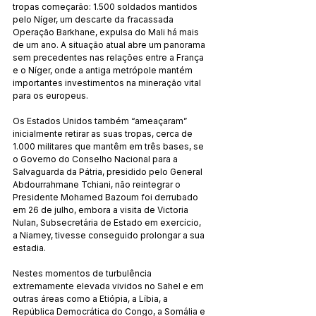
tropas começarão: 1.500 soldados mantidos 
pelo Níger, um descarte da fracassada 
Operação Barkhane, expulsa do Mali há mais 
de um ano. A situação atual abre um panorama 
sem precedentes nas relações entre a França 
e o Níger, onde a antiga metrópole mantém 
importantes investimentos na mineração vital 
para os europeus.
Os Estados Unidos também “ameaçaram” 
inicialmente retirar as suas tropas, cerca de 
1.000 militares que mantêm em três bases, se 
o Governo do Conselho Nacional para a 
Salvaguarda da Pátria, presidido pelo General 
Abdourrahmane Tchiani, não reintegrar o 
Presidente Mohamed Bazoum foi derrubado 
em 26 de julho, embora a visita de Victoria 
Nulan, Subsecretária de Estado em exercício, 
a Niamey, tivesse conseguido prolongar a sua 
estadia.
Nestes momentos de turbulência 
extremamente elevada vividos no Sahel e em 
outras áreas como a Etiópia, a Líbia, a 
República Democrática do Congo, a Somália e 