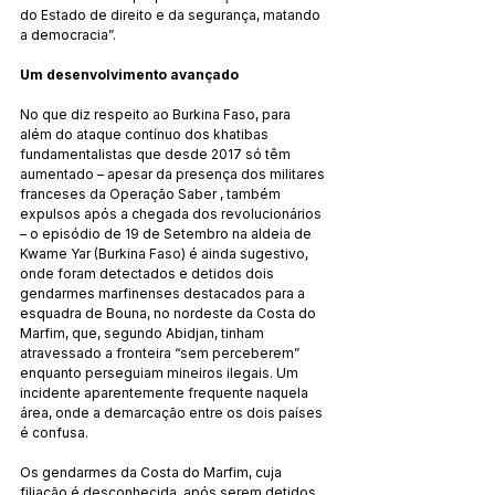
do Estado de direito e da segurança, matando 
a democracia”.
Um desenvolvimento avançado
No que diz respeito ao Burkina Faso, para 
além do ataque contínuo dos khatibas 
fundamentalistas que desde 2017 só têm 
aumentado – apesar da presença dos militares 
franceses da Operação Saber , também 
expulsos após a chegada dos revolucionários 
– o episódio de 19 de Setembro na aldeia de 
Kwame Yar (Burkina Faso) é ainda sugestivo, 
onde foram detectados e detidos dois 
gendarmes marfinenses destacados para a 
esquadra de Bouna, no nordeste da Costa do 
Marfim, que, segundo Abidjan, tinham 
atravessado a fronteira “sem perceberem” 
enquanto perseguiam mineiros ilegais. Um 
incidente aparentemente frequente naquela 
área, onde a demarcação entre os dois países 
é confusa.
Os gendarmes da Costa do Marfim, cuja 
filiação é desconhecida, após serem detidos, 