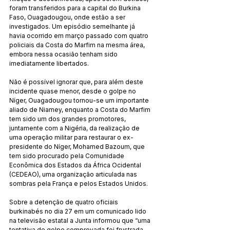
foram transferidos para a capital do Burkina 
Faso, Ouagadougou, onde estão a ser 
investigados. Um episódio semelhante já 
havia ocorrido em março passado com quatro 
policiais da Costa do Marfim na mesma área, 
embora nessa ocasião tenham sido 
imediatamente libertados.
Não é possível ignorar que, para além deste 
incidente quase menor, desde o golpe no 
Níger, Ouagadougou tornou-se um importante 
aliado de Niamey, enquanto a Costa do Marfim 
tem sido um dos grandes promotores, 
juntamente com a Nigéria, da realização de 
uma operação militar para restaurar o ex-
presidente do Níger, Mohamed Bazoum, que 
tem sido procurado pela Comunidade 
Econômica dos Estados da África Ocidental 
(CEDEAO), uma organização articulada nas 
sombras pela França e pelos Estados Unidos.
Sobre a detenção de quatro oficiais 
burkinabés no dia 27 em um comunicado lido 
na televisão estatal a Junta informou que “uma 
tentativa de golpe comprovada foi frustrada 