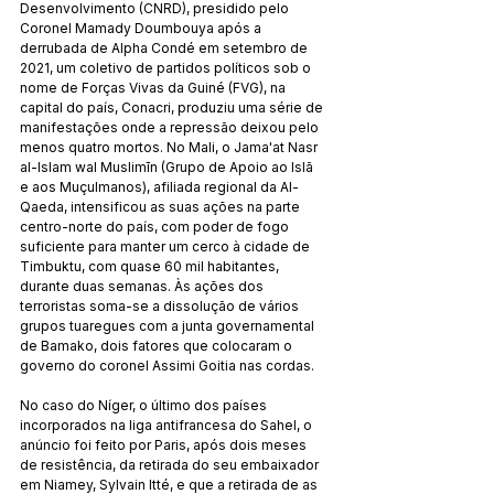
Desenvolvimento (CNRD), presidido pelo 
Coronel Mamady Doumbouya após a 
derrubada de Alpha Condé em setembro de 
2021, um coletivo de partidos políticos sob o 
nome de Forças Vivas da Guiné (FVG), na 
capital do país, Conacri, produziu uma série de 
manifestações onde a repressão deixou pelo 
menos quatro mortos. No Mali, o Jama'at Nasr 
al-Islam wal Muslimīn (Grupo de Apoio ao Islã 
e aos Muçulmanos), afiliada regional da Al-
Qaeda, intensificou as suas ações na parte 
centro-norte do país, com poder de fogo 
suficiente para manter um cerco à cidade de 
Timbuktu, com quase 60 mil habitantes, 
durante duas semanas. Às ações dos 
terroristas soma-se a dissolução de vários 
grupos tuaregues com a junta governamental 
de Bamako, dois fatores que colocaram o 
governo do coronel Assimi Goitia nas cordas.
No caso do Níger, o último dos países 
incorporados na liga antifrancesa do Sahel, o 
anúncio foi feito por Paris, após dois meses 
de resistência, da retirada do seu embaixador 
em Niamey, Sylvain Itté, e que a retirada de as 