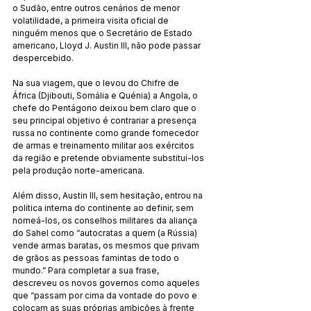
o Sudão, entre outros cenários de menor 
volatilidade, a primeira visita oficial de 
ninguém menos que o Secretário de Estado 
americano, Lloyd J. Austin III, não pode passar 
despercebido.
Na sua viagem, que o levou do Chifre de 
África (Djibouti, Somália e Quénia) a Angola, o 
chefe do Pentágono deixou bem claro que o 
seu principal objetivo é contrariar a presença 
russa no continente como grande fornecedor 
de armas e treinamento militar aos exércitos 
da região e pretende obviamente substituí-los 
pela produção norte-americana.
Além disso, Austin III, sem hesitação, entrou na 
política interna do continente ao definir, sem 
nomeá-los, os conselhos militares da aliança 
do Sahel como “autocratas a quem (a Rússia) 
vende armas baratas, os mesmos que privam 
de grãos as pessoas famintas de todo o 
mundo.” Para completar a sua frase, 
descreveu os novos governos como aqueles 
que “passam por cima da vontade do povo e 
colocam as suas próprias ambições à frente 