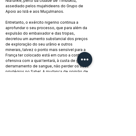
Niafunké, perto da cidade de Timbuktu, 
assediado pelos mujahideens do Grupo de 
Apoio ao Islã e aos Muçulmanos.
Entretanto, o exército nigerino continua a 
aprofundar o seu processo, que para além da 
expulsão do embaixador e das tropas, 
decretou um aumento substancial dos preços 
de exploração do seu urânio e outros 
minerais, talvez o ponto mais sensível para a 
França ter colocado está em curso a contra-
ofensiva com a qual tentará, à custa de grande 
derramamento de sangue, não perder os seus 
privilégios no Sahel. A mudança de opinião de 
Macron relativamente à retirada do 
embaixador e das suas tropas teria sido 
precipitada pela viagem de Nuland, que 
poderia ter negociado com o general Tchiani a 
permanência das suas tropas em troca da 
saída dos franceses, outro exemplo da 
sinistra subordinação de Paris para 
Washington.
Por 
Guadi Calvo
, no Línea Internacional
Tags: