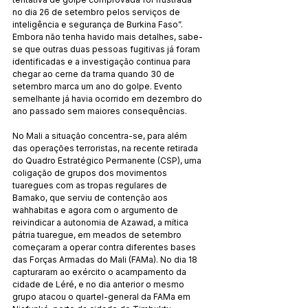
no dia 26 de setembro pelos serviços de 
inteligência e segurança de Burkina Faso”. 
Embora não tenha havido mais detalhes, sabe-
se que outras duas pessoas fugitivas já foram 
identificadas e a investigação continua para 
chegar ao cerne da trama quando 30 de 
setembro marca um ano do golpe. Evento 
semelhante já havia ocorrido em dezembro do 
ano passado sem maiores consequências.
No Mali a situação concentra-se, para além 
das operações terroristas, na recente retirada 
do Quadro Estratégico Permanente (CSP), uma 
coligação de grupos dos movimentos 
tuaregues com as tropas regulares de 
Bamako, que serviu de contenção aos 
wahhabitas e agora com o argumento de 
reivindicar a autonomia de Azawad, a mítica 
pátria tuaregue, em meados de setembro 
começaram a operar contra diferentes bases 
das Forças Armadas do Mali (FAMa). No dia 18 
capturaram ao exército o acampamento da 
cidade de Léré, e no dia anterior o mesmo 
grupo atacou o quartel-general da FAMa em 