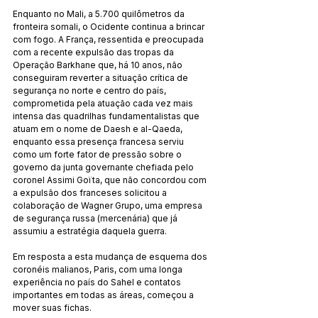
Enquanto no Mali, a 5.700 quilômetros da 
fronteira somali, o Ocidente continua a brincar 
com fogo. A França, ressentida e preocupada 
com a recente expulsão das tropas da 
Operação Barkhane que, há 10 anos, não 
conseguiram reverter a situação crítica de 
segurança no norte e centro do país, 
comprometida pela atuação cada vez mais 
intensa das quadrilhas fundamentalistas que 
atuam em o nome de Daesh e al-Qaeda, 
enquanto essa presença francesa serviu 
como um forte fator de pressão sobre o 
governo da junta governante chefiada pelo 
coronel Assimi Goïta, que não concordou com 
a expulsão dos franceses solicitou a 
colaboração de Wagner Grupo, uma empresa 
de segurança russa (mercenária) que já 
assumiu a estratégia daquela guerra.
Em resposta a esta mudança de esquema dos 
coronéis malianos, Paris, com uma longa 
experiência no país do Sahel e contatos 
importantes em todas as áreas, começou a 
mover suas fichas.