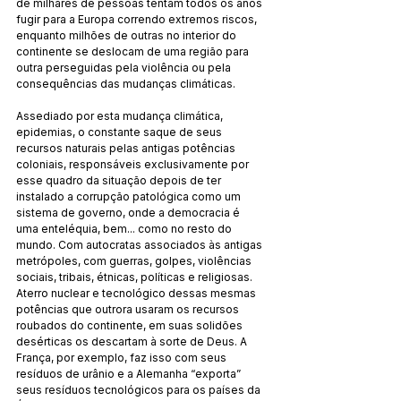
de milhares de pessoas tentam todos os anos 
fugir para a Europa correndo extremos riscos, 
enquanto milhões de outras no interior do 
continente se deslocam de uma região para 
outra perseguidas pela violência ou pela 
consequências das mudanças climáticas.
Assediado por esta mudança climática, 
epidemias, o constante saque de seus 
recursos naturais pelas antigas potências 
coloniais, responsáveis ​​exclusivamente por 
esse quadro da situação depois de ter 
instalado a corrupção patológica como um 
sistema de governo, onde a democracia é 
uma enteléquia, bem... como no resto do 
mundo. Com autocratas associados às antigas 
metrópoles, com guerras, golpes, violências 
sociais, tribais, étnicas, políticas e religiosas. 
Aterro nuclear e tecnológico dessas mesmas 
potências que outrora usaram os recursos 
roubados do continente, em suas solidões 
desérticas os descartam à sorte de Deus. A 
França, por exemplo, faz isso com seus 
resíduos de urânio e a Alemanha “exporta” 
seus resíduos tecnológicos para os países da 