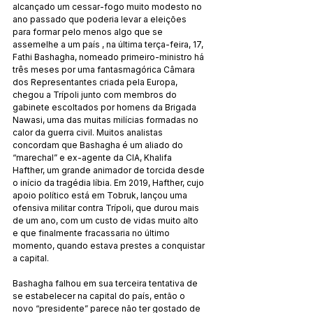
alcançado um cessar-fogo muito modesto no 
ano passado que poderia levar a eleições 
para formar pelo menos algo que se 
assemelhe a um país , na última terça-feira, 17, 
Fathi Bashagha, nomeado primeiro-ministro há 
três meses por uma fantasmagórica Câmara 
dos Representantes criada pela Europa, 
chegou a Trípoli junto com membros do 
gabinete escoltados por homens da Brigada 
Nawasi, uma das muitas milícias formadas no 
calor da guerra civil. Muitos analistas 
concordam que Bashagha é um aliado do 
“marechal” e ex-agente da CIA, Khalifa 
Hafther, um grande animador de torcida desde 
o início da tragédia líbia. Em 2019, Hafther, cujo 
apoio político está em Tobruk, lançou uma 
ofensiva militar contra Trípoli, que durou mais 
de um ano, com um custo de vidas muito alto 
e que finalmente fracassaria no último 
momento, quando estava prestes a conquistar 
a capital.
Bashagha falhou em sua terceira tentativa de 
se estabelecer na capital do país, então o 
novo “presidente” parece não ter gostado de 