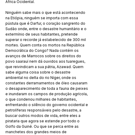
África Ocidental.
Ninguém sabe mais o que está acontecendo 
na Etiópia, ninguém se importa com essa 
pústula que é Darfur, o coração sangrento do 
Sudão onde, entre o desastre humanitário e o 
extermínio de seus habitantes, pretende 
superar o recorde já estabelecido de 300 mil 
mortes. Quem conta os mortos na República 
Democrática do Congo? Nada contém os 
avanços de Marrocos sobre os direitos do 
povo saarauí nem dá ouvidos aos tuaregues, 
que reivindicam a sua pátria, Azawad. Quem 
sabe alguma coisa sobre o desastre 
ambiental no delta do rio Níger, onde os 
constantes derramamentos de óleo causaram 
o desaparecimento de toda a fauna de peixes 
e inundaram os campos de produção agrícola, 
o que condenou milhares de habitantes, 
enfrentando o silêncio do governo ocidental e 
petrolíferas responsáveis ​​pelo desastre, a 
buscar outros modos de vida, entre eles a 
pirataria que agora se estende por todo o 
Golfo da Guiné. Ou que se perca entre as 
manchetes dos grandes meios de 