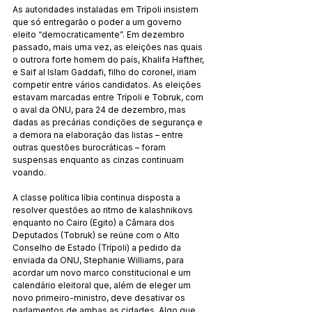
As autoridades instaladas em Trípoli insistem 
que só entregarão o poder a um governo 
eleito “democraticamente”. Em dezembro 
passado, mais uma vez, as eleições nas quais 
o outrora forte homem do país, Khalifa Hafther, 
e Saif al Islam Gaddafi, filho do coronel, iriam 
competir entre vários candidatos. As eleições 
estavam marcadas entre Trípoli e Tobruk, com 
o aval da ONU, para 24 de dezembro, mas 
dadas as precárias condições de segurança e 
a demora na elaboração das listas – entre 
outras questões burocráticas – foram 
suspensas enquanto as cinzas continuam 
voando.
A classe política líbia continua disposta a 
resolver questões ao ritmo de kalashnikovs 
enquanto no Cairo (Egito) a Câmara dos 
Deputados (Tobruk) se reúne com o Alto 
Conselho de Estado (Trípoli) a pedido da 
enviada da ONU, Stephanie Williams, para 
acordar um novo marco constitucional e um 
calendário eleitoral que, além de eleger um 
novo primeiro-ministro, deve desativar os 
parlamentos de ambas as cidades. Algo que, 