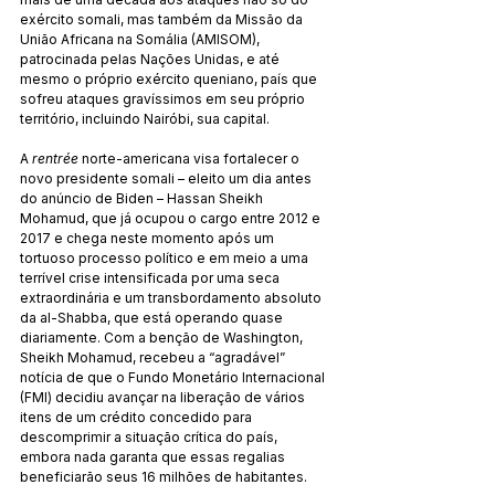
exército somali, mas também da Missão da 
União Africana na Somália (AMISOM), 
patrocinada pelas Nações Unidas, e até 
mesmo o próprio exército queniano, país que 
sofreu ataques gravíssimos em seu próprio 
território, incluindo Nairóbi, sua capital.
A 
rentrée
 norte-americana visa fortalecer o 
novo presidente somali – eleito um dia antes 
do anúncio de Biden – Hassan Sheikh 
Mohamud, que já ocupou o cargo entre 2012 e 
2017 e chega neste momento após um 
tortuoso processo político e em meio a uma 
terrível crise intensificada por uma seca 
extraordinária e um transbordamento absoluto 
da al-Shabba, que está operando quase 
diariamente. Com a benção de Washington, 
Sheikh Mohamud, recebeu a “agradável” 
notícia de que o Fundo Monetário Internacional 
(FMI) decidiu avançar na liberação de vários 
itens de um crédito concedido para 
descomprimir a situação crítica do país, 
embora nada garanta que essas regalias 
beneficiarão seus 16 milhões de habitantes.