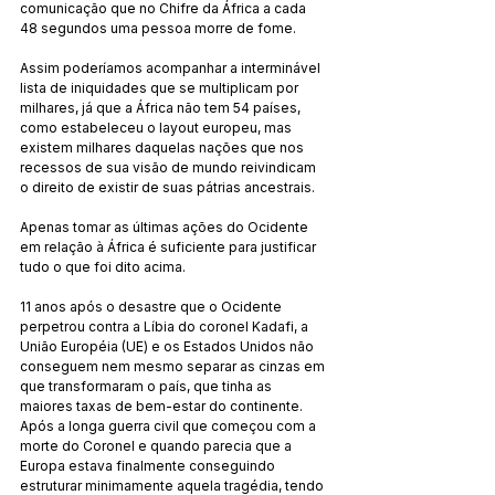
comunicação que no Chifre da África a cada 
48 segundos uma pessoa morre de fome.
Assim poderíamos acompanhar a interminável 
lista de iniquidades que se multiplicam por 
milhares, já que a África não tem 54 países, 
como estabeleceu o layout europeu, mas 
existem milhares daquelas nações que nos 
recessos de sua visão de mundo reivindicam 
o direito de existir de suas pátrias ancestrais.
Apenas tomar as últimas ações do Ocidente 
em relação à África é suficiente para justificar 
tudo o que foi dito acima.
11 anos após o desastre que o Ocidente 
perpetrou contra a Líbia do coronel Kadafi, a 
União Européia (UE) e os Estados Unidos não 
conseguem nem mesmo separar as cinzas em 
que transformaram o país, que tinha as 
maiores taxas de bem-estar do continente. 
Após a longa guerra civil que começou com a 
morte do Coronel e quando parecia que a 
Europa estava finalmente conseguindo 
estruturar minimamente aquela tragédia, tendo 