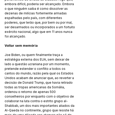
embora difícil, poderia ser alcançado. Embora 
o que ninguém saiba é como dissolver as 
dezenas de milícias fortemente armadas 
espalhadas pelo país, com diferentes 
poderes, que terão que, por bem ou por mal, 
ser desarmados ou incorporados a um fortuito 
exército nacional, algo que em 11 anos nunca 
foi alcançado.
Voltar sem memória
Joe Biden, ou quem finalmente traça a 
estratégia externa dos EUA, sem deixar de 
lado a questão ucraniana por um momento, 
pretende estender o conflito a todos os 
cantos do mundo, razão pela qual os Estados 
Unidos acabam de anunciar que, ao reverter a 
decisão de Donald Trump, que havia retirado 
todas as tropas americanas da Somália, 
ordenou o retorno de apenas 500 
conselheiros por enquanto com o objetivo de 
colaborar na luta contra o estrito grupo al-
Shabbab, um dos mais importantes aliados da 
Al-Qaeda no continente, grupo que resiste há 
mais de uma década aos ataques não só do 