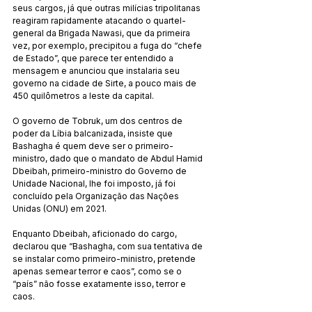
seus cargos, já que outras milícias tripolitanas 
reagiram rapidamente atacando o quartel-
general da Brigada Nawasi, que da primeira 
vez, por exemplo, precipitou a fuga do “chefe 
de Estado”, que parece ter entendido a 
mensagem e anunciou que instalaria seu 
governo na cidade de Sirte, a pouco mais de 
450 quilômetros a leste da capital.
O governo de Tobruk, um dos centros de 
poder da Líbia balcanizada, insiste que 
Bashagha é quem deve ser o primeiro-
ministro, dado que o mandato de Abdul Hamid 
Dbeibah, primeiro-ministro do Governo de 
Unidade Nacional, lhe foi imposto, já foi 
concluído pela Organização das Nações 
Unidas (ONU) em 2021.
Enquanto Dbeibah, aficionado do cargo, 
declarou que “Bashagha, com sua tentativa de 
se instalar como primeiro-ministro, pretende 
apenas semear terror e caos”, como se o 
“país” não fosse exatamente isso, terror e 
caos.