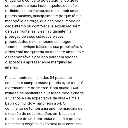
enquanto o conceito de estado falido deve 
ser estendido para incluir aqueles que são 
definidos como incapazes de cumprir seus 
papéis básicos, principalmente porque têm o 
monopólio da força, que não pode impedir o 
caos interno ou controlar sua expansão além 
de suas fronteiras. Eles não garantem a 
proteção de seus cidadãos e suas 
propriedades e nem mesmo conseguem 
fornecer serviços básicos à sua população. A 
África está mergulhada no desastre absoluto e 
os responsáveis ​​por isso parecem apenas 
dispostos a apressar esse mergulho no 
inferno.
Praticamente nenhum dos 54 países do 
continente cumpre esses papéis e, se o faz, é 
extremamente deficiente. Com quase 1.400 
milhões de habitantes cuja idade média chega 
a 18 anos e sua expectativa de vida – a mais 
baixa do mundo – mal chega a 54. O 
continente se tornou uma enorme máquina de 
expulsão de seus cidadãos em busca de 
trabalho e de um bem-estar que só é possível 
em raras exceções, razão pela qual centenas 