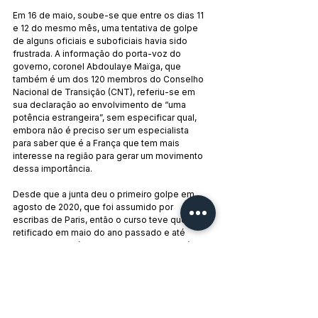
Em 16 de maio, soube-se que entre os dias 11 
e 12 do mesmo mês, uma tentativa de golpe 
de alguns oficiais e suboficiais havia sido 
frustrada. A informação do porta-voz do 
governo, coronel Abdoulaye Maïga, que 
também é um dos 120 membros do Conselho 
Nacional de Transição (CNT), referiu-se em 
sua declaração ao envolvimento de “uma 
potência estrangeira”, sem especificar qual, 
embora não é preciso ser um especialista 
para saber que é a França que tem mais 
interesse na região para gerar um movimento 
dessa importância.
Desde que a junta deu o primeiro golpe em 
agosto de 2020, que foi assumido por 
escribas de Paris, então o curso teve que ser 
retificado em maio do ano passado e até 
então os coronéis tinham todas as cartas à sua 
disposição, o que causou fundamentalmente 
a fuga da França e a chegada dos russos, 
talvez anunciando a atual crise na Ucrânia, 
onde Moscou e Paris, obviamente, se 
encontram mais uma vez em duas trincheiras 