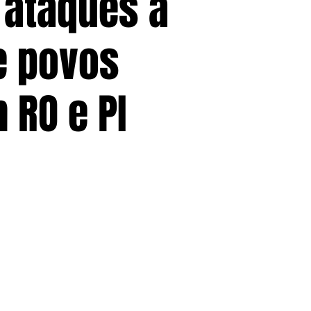
 ataques a
e povos
 RO e PI