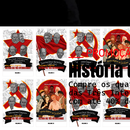
___ PROMOÇ
História
Compre os qua
das Três Inte
com até 40% d