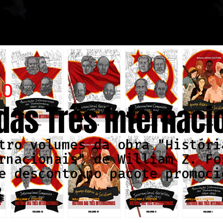
ÃO
 das Três Internaci
tro volumes da obra "Históri
rnacionais" de William Z. Fo
e desconto no pacote promoci