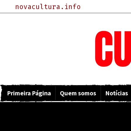
novacultura.info
NOVA
CU
Primeira Página
Quem somos
Notícias