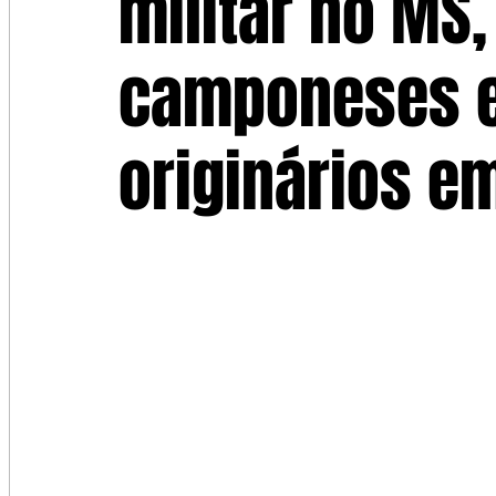
militar no MS,
camponeses 
originários em