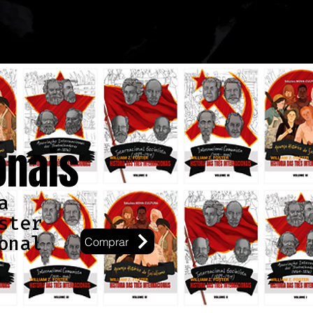
onais
a
ster
onal
Comprar