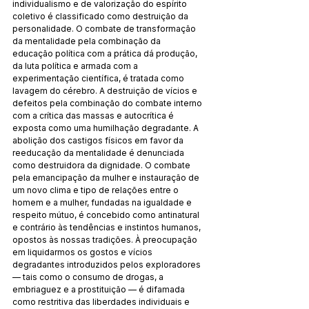
individualismo e de valorização do espírito 
coletivo é classificado como destruição da 
personalidade. O combate de transformação 
da mentalidade pela combinação da 
educação política com a prática dá produção, 
da luta política e armada com a 
experimentação científica, é tratada como 
lavagem do cérebro. A destruição de vícios e 
defeitos pela combinação do combate interno 
com a crítica das massas e autocrítica é 
exposta como uma humilhação degradante. A 
abolição dos castigos físicos em favor da 
reeducação da mentalidade é denunciada 
como destruidora da dignidade. O combate 
pela emancipação da mulher e instauração de 
um novo clima e tipo de relações entre o 
homem e a mulher, fundadas na igualdade e 
respeito mútuo, é concebido como antinatural 
e contrário às tendências e instintos humanos, 
opostos às nossas tradições. À preocupação 
em liquidarmos os gostos e vícios 
degradantes introduzidos pelos exploradores 
— tais como o consumo de drogas, a 
embriaguez e a prostituição — é difamada 
como restritiva das liberdades individuais e 