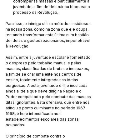
corromper as massas e particularmente a 
juventude, a fim de destruir ou bloquear o 
processo da Revolução.
Para isso, o inimigo utiliza métodos insidiosos 
na nossa zona, como na zona que ele ocupa, 
tentando transformar esta última num bastião 
de ideias e gostos reacionários, impenetrável 
à Revolução.
Assim, entre a juventude escolar é fomentado 
o desprezo pelo trabalho manual e pelas 
massas, classificadas de brutas e incapazes, 
a fim de se criar uma elite nos centros de 
ensino, totalmente integrada nas ideias 
burguesas. A esta juventude é-lhe inculcada 
ainda a ideia que deve dirigir a Nação e o 
Poder conquistado pelo combate das massas 
ditas ignorantes. Esta ofensiva, que entre nós 
atingiu o ponto culminante no período 1967-
1968, é hoje intensificada nos 
estabelecimentos escolares das zonas 
ocupadas.
O princípio de combate contra o 