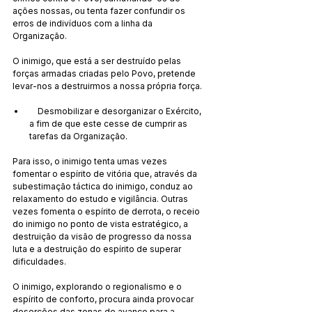
ações nossas, ou tenta fazer confundir os 
erros de indivíduos com a linha da 
Organização.
O inimigo, que está a ser destruído pelas 
forças armadas criadas pelo Povo, pretende 
levar-nos a destruirmos a nossa própria força.
    Desmobilizar e desorganizar o Exército, 
a fim de que este cesse de cumprir as 
tarefas da Organização.
Para isso, o inimigo tenta umas vezes 
fomentar o espírito de vitória que, através da 
subestimação táctica do inimigo, conduz ao 
relaxamento do estudo e vigilância. Outras 
vezes fomenta o espírito de derrota, o receio 
do inimigo no ponto de vista estratégico, a 
destruição da visão de progresso da nossa 
luta e a destruição do espírito de superar 
dificuldades.
O inimigo, explorando o regionalismo e o 
espírito de conforto, procura ainda provocar 
deserções das zonas de avanço para a 