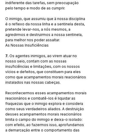
indiferente das tarefas, sem preocupação 
pelo tempo e modo de as cumprir.
O inimigo, que assumiu que à nossa disciplina 
é o reflexo da nossa linha e a sentinela desta, 
pretende levar-nos, a nós mesmos, a 
agredirmos e destruirmos a nossa sentinela, 
para melhor nos poder assaltar.
As Nossas Insuficiências
7. 
Os agentes inimigos, ao virem atuar no 
nosso seio, contam com as nossas 
insuficiências e limitações, com os nossos 
vícios e defeitos, que constituem para eles 
como que acampamentos morais reacionários 
instalados nas nossas cabeças.
Reconhecermos esses acampamentos morais 
reacionários e combatê-los é liquidar as 
fraquezas que o inimigo explora e considera 
como seus verdadeiros aliados. A destruição 
desses acampamentos morais reacionários 
limita o campo do inimigo e deixa-o isolado: 
com efeito, ao fazermos isso, aprofundamos 
a demarcação entre o comportamento das 