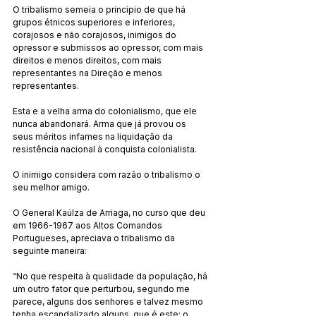
O tribalismo semeia o princípio de que há 
grupos étnicos superiores e inferiores, 
corajosos e não corajosos, inimigos do 
opressor e submissos ao opressor, com mais 
direitos e menos direitos, com mais 
representantes na Direção e menos 
representantes.
Esta e a velha arma do colonialismo, que ele 
nunca abandonará. Arma que já provou os 
seus méritos infames na liquidação da 
resistência nacional à conquista colonialista.
O inimigo considera com razão o tribalismo o 
seu melhor amigo.
O General Kaúlza de Arriaga, no curso que deu 
em 1966-1967 aos Altos Comandos 
Portugueses, apreciava o tribalismo da 
seguinte maneira:
“No que respeita à qualidade da população, há 
um outro fator que perturbou, segundo me 
parece, alguns dos senhores e talvez mesmo 
tenha escandalizado alguns, que é este: o 