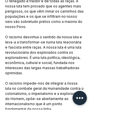
O renegado e traidor é de todas as raças. A 
nossa luta tem provado que os agentes mais 
perigosos, os que vêm minar os caminhos das 
populações e os que se infiltram no nosso 
seio são sobretudo pretos como a maioria do 
nosso Povo.
O racismo desvirtua o sentido da nossa luta e 
leva-a a transformar-se numa luta reacionária 
e fascista entre raças. A nossa luta é uma luta 
revolucionária dos explorados contra os 
exploradores. É uma luta política, ideológica, 
econômica, cultural e social, fundada nos 
interesses das largas massas trabalhadoras 
oprimidas.
O racismo impede-nos de integrar a nossa 
luta no combate geral da Humanidade contra o 
colonialismo, o imperialismo e a exploração 
do Homem, opõe-se abertamente ao 
internacionalismo que é um ponto 
fundamental da nossa linha.
O racismo combate a solidariedade 
internacional e nega a nossa experiência. A 