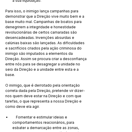
a sua liquidação.
Para isso, o inimigo lança campanhas para 
demonstrar que a Direção vive muito bem e a 
base muito mal. Campanhas de boatos para 
denegrirem a integridade e honestidade 
revolucionárias de certos camaradas são 
desencadeadas. Invenções absurdas e 
calúnias baixas são lançadas. As dificuldades 
e sacrifícios criados pela ação criminosa do 
inimigo são imputados a elementos da 
Direção. Assim se procura criar a desconfiança 
entre nós para se desagregar a unidade no 
seio da Direção e a unidade entre esta e a 
base.
O inimigo, que é derrotado pela orientação 
correta dada pela Direção, pretende vir dizer-
nos quem deve estar na Direção e com que 
tarefas, o que representa a nossa Direção e 
como deve ela agir.
    Fomentar e estimular ideias e 
comportamentos reacionários, para 
esbater a demarcação entre as zonas, 