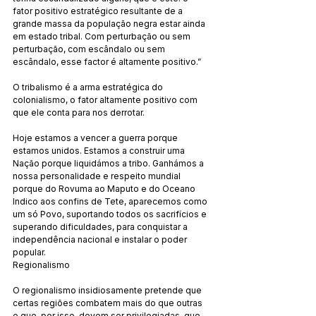
fator positivo estratégico resultante de a 
grande massa da população negra estar ainda 
em estado tribal. Com perturbação ou sem 
perturbação, com escândalo ou sem 
escândalo, esse factor é altamente positivo.”
O tribalismo é a arma estratégica do 
colonialismo, o fator altamente positivo com 
que ele conta para nos derrotar.
Hoje estamos a vencer a guerra porque 
estamos unidos. Estamos a construir uma 
Nação porque liquidámos a tribo. Ganhámos a 
nossa personalidade e respeito mundial 
porque do Rovuma ao Maputo e do Oceano 
Indico aos confins de Tete, aparecemos como 
um só Povo, suportando todos os sacrifícios e 
superando dificuldades, para conquistar a 
independência nacional e instalar o poder 
popular.
Regionalismo
O regionalismo insidiosamente pretende que 
certas regiões combatem mais do que outras 
e que, por isso, devem ser privilegiadas, que 