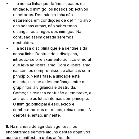
    a nossa linha que define as bases da 
unidade, o inimigo, os nossos objectivos 
e métodos. Destruída a linha não 
estaremos em condições de definir o alvo 
das nossas armas, não saberemos 
distinguir os amigos dos inimigos. Na 
confusão assim gerada seremos 
destruídos.
    a nossa disciplina que é a sentinela da 
nossa linha. Destruindo a disciplina, 
introduz-se o relaxamento político e moral 
que leva ao liberalismo. Com o liberalismo 
nascem os compromissos e alianças sem 
princípio. Nesta fase, a unidade está 
minada, cria-se a desconfiança entre os 
grupinhos, a vigilância é destruída. 
Começa a reinar a confusão e, em breve, a 
anarquia e as lutas internas sem princípio. 
O inimigo principal é esquecido e 
combatemo-nos entre nós, reina o caos. A 
derrota é, então, iminente.
6. 
Na maneira de agir dos agentes, nós 
encontramos sempre alguns destes objetivos 
que se manifestam pelas ações de: