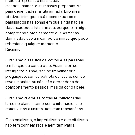
meio da repressão mais cruel, 
clandestinamente as massas preparam-se 
para desencadear a luta armada. Enormes 
efetivos inimigos estão concentrados e 
paralisados nas zonas em que ainda não se 
desencadeou a luta armada, porque o inimigo 
compreende precisamente que as zonas 
dominadas são um campo de minas que pode 
rebentar a qualquer momento.
Racismo
O racismo classifica os Povos e as pessoas 
em função da cor da pele. Assim, ser-se 
inteligente ou não, ser-se trabalhador ou 
preguiçoso, ser-se patriota ou lacaio, ser-se 
revolucionário ou não, não dependeria do 
comportamento pessoal mas da cor da pele.
O racismo divide as forças revolucionárias 
tanto no plano interno como internacional e 
conduz-nos a unirmo-nos com reacionários.
O colonialismo, o imperialismo e o capitalismo 
não têm cor nem raça e nem têm Pátria.