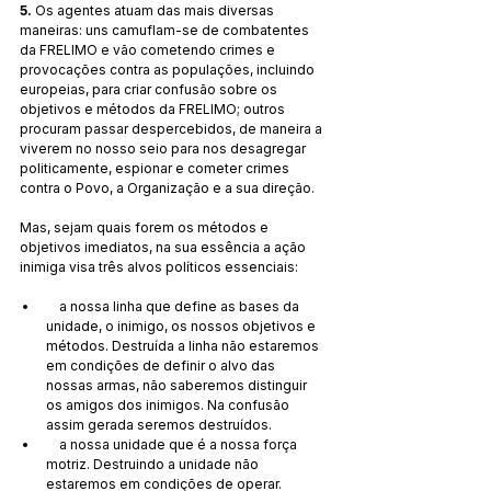
5.
 Os agentes atuam das mais diversas 
maneiras: uns camuflam-se de combatentes 
da FRELIMO e vão cometendo crimes e 
provocações contra as populações, incluindo 
europeias, para criar confusão sobre os 
objetivos e métodos da FRELIMO; outros 
procuram passar despercebidos, de maneira a 
viverem no nosso seio para nos desagregar 
politicamente, espionar e cometer crimes 
contra o Povo, a Organização e a sua direção.
Mas, sejam quais forem os métodos e 
objetivos imediatos, na sua essência a ação 
inimiga visa três alvos políticos essenciais:
    a nossa linha que define as bases da 
unidade, o inimigo, os nossos objetivos e 
métodos. Destruída a linha não estaremos 
em condições de definir o alvo das 
nossas armas, não saberemos distinguir 
os amigos dos inimigos. Na confusão 
assim gerada seremos destruídos.
    a nossa unidade que é a nossa força 
motriz. Destruindo a unidade não 
estaremos em condições de operar.