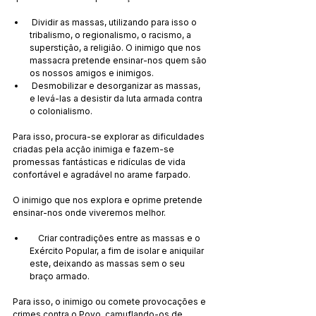
 Dividir as massas, utilizando para isso o 
tribalismo, o regionalismo, o racismo, a 
superstição, a religião. O inimigo que nos 
massacra pretende ensinar-nos quem são 
os nossos amigos e inimigos.
 Desmobilizar e desorganizar as massas, 
e levá-las a desistir da luta armada contra 
o colonialismo.
Para isso, procura-se explorar as dificuldades 
criadas pela acção inimiga e fazem-se 
promessas fantásticas e ridículas de vida 
confortável e agradável no arame farpado.
O inimigo que nos explora e oprime pretende 
ensinar-nos onde viveremos melhor.
    Criar contradições entre as massas e o 
Exército Popular, a fim de isolar e aniquilar 
este, deixando as massas sem o seu 
braço armado.
Para isso, o inimigo ou comete provocações e 
crimes contra o Povo, camuflando-os de 