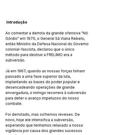
Introdução
Ao comentar a derrota da grande ofensiva "Nó 
Górdio" em 1970, o General Sá Viana Rebelo, 
então Ministro da Defesa Nacional do Governo 
colonial-fascista, declarou que o único 
método para destruir a FRELIMO era a 
subversão.
Já em 1967, quando as nossas forças tinham 
passado a uma fase superior da luta, 
implantando as bases do poder popular e 
desencadeando operações de grande 
envergadura, o inimigo recorrera à subversão 
para deter o avanço impetuoso do nosso 
combate.
Foi derrotado, mas sofremos reveses. De 
novo, hoje ele intensifica a subversão, 
esperando que tenhamos relaxado a nossa 
vigilância por causa dos grandes sucessos 