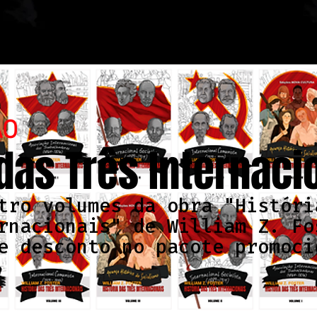
ÃO
 das Três Internaci
tro volumes da obra "Históri
rnacionais" de William Z. Fo
e desconto no pacote promoci