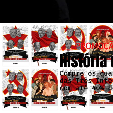
___ PROMOÇ
História
Compre os qua
das Três Inte
com até 40% d