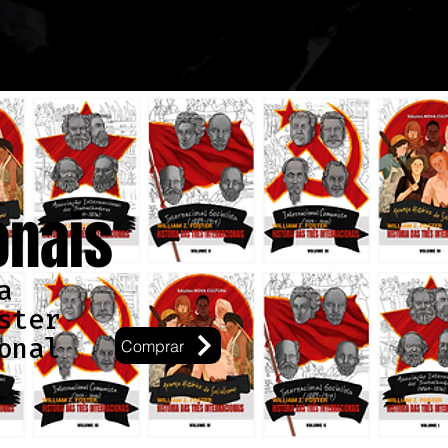
onais
a
ster
onal
Comprar