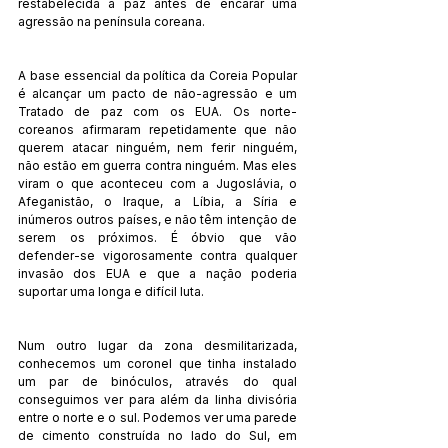
restabelecida a paz antes de encarar uma 
agressão na península coreana.
A base essencial da política da Coreia Popular 
é alcançar um pacto de não-agressão e um 
Tratado de paz com os EUA. Os norte-
coreanos afirmaram repetidamente que não 
querem atacar ninguém, nem ferir ninguém, 
não estão em guerra contra ninguém. Mas eles 
viram o que aconteceu com a Jugoslávia, o 
Afeganistão, o Iraque, a Líbia, a Síria e 
inúmeros outros países, e não têm intenção de 
serem os próximos. É óbvio que vão 
defender-se vigorosamente contra qualquer 
invasão dos EUA e que a nação poderia 
suportar uma longa e difícil luta.
Num outro lugar da zona desmilitarizada, 
conhecemos um coronel que tinha instalado 
um par de binóculos, através do qual 
conseguimos ver para além da linha divisória 
entre o norte e o sul. Podemos ver uma parede 
de cimento construída no lado do Sul, em 