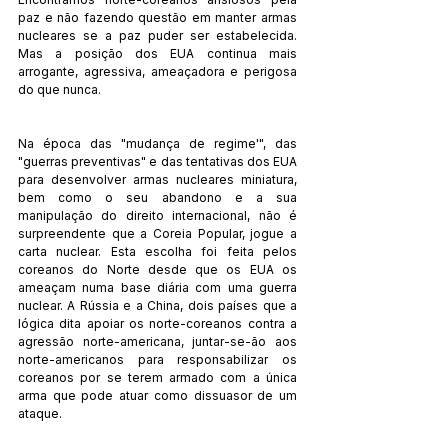
paz e não fazendo questão em manter armas 
nucleares se a paz puder ser estabelecida. 
Mas a posição dos EUA continua mais 
arrogante, agressiva, ameaçadora e perigosa 
do que nunca.
Na época das "mudança de regime'", das 
"guerras preventivas" e das tentativas dos EUA 
para desenvolver armas nucleares miniatura, 
bem como o seu abandono e a sua 
manipulação do direito internacional, não é 
surpreendente que a Coreia Popular, jogue a 
carta nuclear. Esta escolha foi feita pelos 
coreanos do Norte desde que os EUA os 
ameaçam numa base diária com uma guerra 
nuclear. A Rússia e a China, dois países que a 
lógica dita apoiar os norte-coreanos contra a 
agressão norte-americana, juntar-se-ão aos 
norte-americanos para responsabilizar os 
coreanos por se terem armado com a única 
arma que pode atuar como dissuasor de um 
ataque.