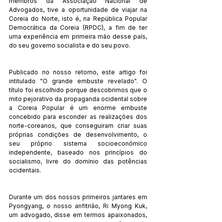
membros da Associação Nacional de 
Advogados, tive a oportunidade de viajar na 
Coreia do Norte, isto é, na República Popular 
Democrática da Coreia (RPDC), a fim de ter 
uma experiência em primeira mão desse país, 
do seu governo socialista e do seu povo.
Publicado no nosso retorno, este artigo foi 
intitulado "O grande embuste revelado". O 
título foi escolhido porque descobrimos que o 
mito pejorativo da propaganda ocidental sobre 
a Coreia Popular é um enorme embuste 
concebido para esconder as realizações dos 
norte-coreanos, que conseguiram criar suas 
próprias condições de desenvolvimento, o 
seu próprio sistema socioeconómico 
independente, baseado nos princípios do 
socialismo, livre do domínio das potências 
ocidentais.
Durante um dos nossos primeiros jantares em 
Pyongyang, o nosso anfitrião, Ri Myong Kuk, 
um advogado, disse em termos apaixonados, 