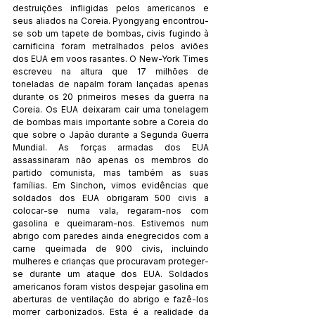
destruições infligidas pelos americanos e 
seus aliados na Coreia. Pyongyang encontrou-
se sob um tapete de bombas, civis fugindo à 
carnificina foram metralhados pelos aviões 
dos EUA em voos rasantes. O New-York Times 
escreveu na altura que 17 milhões de 
toneladas de napalm foram lançadas apenas 
durante os 20 primeiros meses da guerra na 
Coreia. Os EUA deixaram cair uma tonelagem 
de bombas mais importante sobre a Coreia do 
que sobre o Japão durante a Segunda Guerra 
Mundial. As forças armadas dos EUA 
assassinaram não apenas os membros do 
partido comunista, mas também as suas 
famílias. Em Sinchon, vimos evidências que 
soldados dos EUA obrigaram 500 civis a 
colocar-se numa vala, regaram-nos com 
gasolina e queimaram-nos. Estivemos num 
abrigo com paredes ainda enegrecidos com a 
carne queimada de 900 civis, incluindo 
mulheres e crianças que procuravam proteger-
se durante um ataque dos EUA. Soldados 
americanos foram vistos despejar gasolina em 
aberturas de ventilação do abrigo e fazê-los 
morrer carbonizados. Esta é a realidade da 