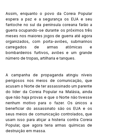
Assim, enquanto o povo da Coreia Popular 
espera a paz e a segurança os EUA e seu 
fantoche no sul da península coreana farão a 
guerra ocupando-se durante os próximos três 
meses nos maiores jogos de guerra até agora 
organizados, com porta-aviões, submarinos 
carregados de armas atómicas e 
bombardeiros furtivos, aviões e um grande 
número de tropas, artilharia e tanques.
A campanha de propaganda atingiu níveis 
perigosos nos meios de comunicação, que 
acusam o Norte de ter assassinado um parente 
do líder da Coreia Popular na Malásia, ainda 
que não haja provas e que o Norte não tivesse 
nenhum motivo para o fazer. Os únicos a 
beneficiar do assassinato são os EUA e os 
seus meios de comunicação controlados, que 
usam isso para atiçar a histeria contra Coreia 
Popular, que agora teria armas químicas de 
destruição em massa.