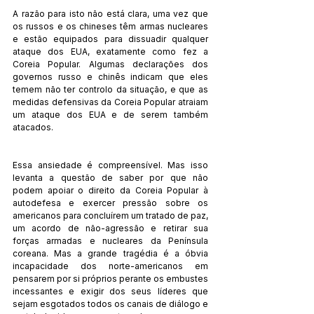
A razão para isto não está clara, uma vez que 
os russos e os chineses têm armas nucleares 
e estão equipados para dissuadir qualquer 
ataque dos EUA, exatamente como fez a 
Coreia Popular. Algumas declarações dos 
governos russo e chinês indicam que eles 
temem não ter controlo da situação, e que as 
medidas defensivas da Coreia Popular atraiam 
um ataque dos EUA e de serem também 
atacados.
Essa ansiedade é compreensível. Mas isso 
levanta a questão de saber por que não 
podem apoiar o direito da Coreia Popular à 
autodefesa e exercer pressão sobre os 
americanos para concluírem um tratado de paz, 
um acordo de não-agressão e retirar sua 
forças armadas e nucleares da Península 
coreana. Mas a grande tragédia é a óbvia 
incapacidade dos norte-americanos em 
pensarem por si próprios perante os embustes 
incessantes e exigir dos seus líderes que 
sejam esgotados todos os canais de diálogo e 