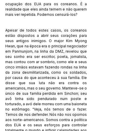
ocupação dos EUA para os coreanos. É a 
realidade que eles ainda temem e não querem 
mais ver repetida. Podemos censurá-los?
Apesar de todos estes casos, os coreanos 
estão dispostos a abrir seus corações para 
seus antigos inimigos. O major Kim Myong 
Hwan, que na época era o principal negociador 
em Panmunjom, na linha da DMZ, revelou que 
seu sonho era ser escritor, poeta, jornalista, 
mas contou com ar sombrio, como ele e seus 
cinco irmãos estavam fazendo rondas na linha 
da zona desmilitarizada, como os soldados, 
por causa do que aconteceu à sua família. Ele 
disse que sua luta não era contra os 
americanos, mas o seu governo. Manteve-se o 
único de sua família perdida em Sinchon; seu 
avô tinha sido pendurado num poste e 
torturado, a avó dele morreu com uma baioneta 
no estômago. "Veja, nós temos de o fazer. 
Temos de nos defender. Nós não nos opomos 
aos norte-americanos. Somos contra a política 
dos EUA e os seus esforços para controlar 
totalmente o mundo e infligir calamidades aos 