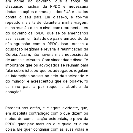
em nome do governo, que a força de 
dissuasão nuclear da RPDC é necessária 
dadas as ações e ameaças dos EUA e aliados 
contra o seu país. Ele disse-o, e foi-me 
repetido mais tarde durante a minha viagem, 
numa reunião de alto nível com representantes 
do governo da RPDC, que se os americanos 
assinassem um tratado de paz e um acordo de 
não-agressão com a RPDC, isso tornaria a 
ocupação ilegítima e levaria à reunificação da 
Coreia. Assim, não haveria mais necessidade 
de armas nucleares. Com sinceridade disse: "é 
importante que os advogados se reúnam para 
falar sobre isto, porque os advogados regulam 
as interações sociais no seio da sociedade e 
do mundo" e acrescentou que de boa-fé, "o 
caminho para a paz requer a abertura do 
coração".
Pareceu-nos então, e é agora evidente, que, 
em absoluta contradição com o que dizem os 
meios de comunicação ocidentais, o povo da 
RPDC quer paz mais do que qualquer outra 
coisa. Ele quer continuar com as suas vidas e 