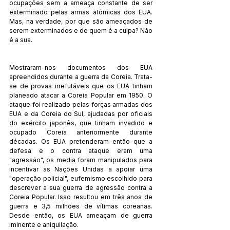
ocupações sem a ameaça constante de ser 
exterminado pelas armas atómicas dos EUA. 
Mas, na verdade, por que são ameaçados de 
serem exterminados e de quem é a culpa? Não 
é a sua.
Mostraram-nos documentos dos EUA 
apreendidos durante a guerra da Coreia. Trata-
se de provas irrefutáveis que os EUA tinham 
planeado atacar a Coreia Popular em 1950. O 
ataque foi realizado pelas forças armadas dos 
EUA e da Coreia do Sul, ajudadas por oficiais 
do exército japonês, que tinham invadido e 
ocupado Coreia anteriormente durante 
décadas. Os EUA pretenderam então que a 
defesa e o contra ataque eram uma 
"agressão", os media foram manipulados para 
incentivar as Nações Unidas a apoiar uma 
"operação policial", eufemismo escolhido para 
descrever a sua guerra de agressão contra a 
Coreia Popular. Isso resultou em três anos de 
guerra e 3,5 milhões de vítimas coreanas. 
Desde então, os EUA ameaçam de guerra 
iminente e aniquilação.