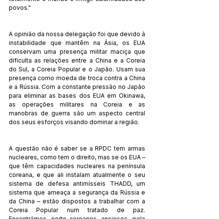
povos."
A opinião da nossa delegação foi que devido à 
instabilidade que mantêm na Ásia, os EUA 
conservam uma presença militar maciça que 
dificulta as relações entre a China e a Coreia 
do Sul, a Coreia Popular e o Japão. Usam sua 
presença como moeda de troca contra a China 
e a Rússia. Com a constante pressão no Japão 
para eliminar as bases dos EUA em Okinawa, 
as operações militares na Coreia e as 
manobras de guerra são um aspecto central 
dos seus esforços visando dominar a região.
A questão não é saber se a RPDC tem armas 
nucleares, como tem o direito, mas se os EUA – 
que têm capacidades nucleares na península 
coreana, e que ali instalam atualmente o seu 
sistema de defesa antimísseis THADD, um 
sistema que ameaça a segurança da Rússia e 
da China – estão dispostos a trabalhar com a 
Coreia Popular num tratado de paz. 
Encontrámos norte-coreanos ansiosos pela 