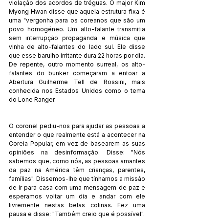
violação dos acordos de tréguas. O major Kim 
Myong Hwan disse que aquela estrutura fixa é 
uma "vergonha para os coreanos que são um 
povo homogéneo. Um alto-falante transmitia 
sem interrupção propaganda e música que 
vinha de alto-falantes do lado sul. Ele disse 
que esse barulho irritante dura 22 horas por dia. 
De repente, outro momento surreal, os alto-
falantes do bunker começaram a entoar a 
Abertura Guilherme Tell de Rossini, mais 
conhecida nos Estados Unidos como o tema 
do Lone Ranger.
O coronel pediu-nos para ajudar as pessoas a 
entender o que realmente está a acontecer na 
Coreia Popular, em vez de basearem as suas 
opiniões na desinformação. Disse: "Nós 
sabemos que, como nós, as pessoas amantes 
da paz na América têm crianças, parentes, 
famílias". Dissemos-lhe que tínhamos a missão 
de ir para casa com uma mensagem de paz e 
esperamos voltar um dia e andar com ele 
livremente nestas belas colinas. Fez uma 
pausa e disse: "Também creio que é possível".