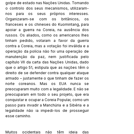
golpe de estado nas Nações Unidas. Tomando 
o controlo dos seus mecanismos, utilizaram-
nos para os seus próprios interesses. 
Organizaram-se com os britânicos, os 
franceses e os chineses do Kuomintang, para 
apoiar a guerra na Coreia, na ausência dos 
russos. Os aliados, como os americanos lhes 
tinham pedido, votaram a favor da guerra 
contra a Coreia, mas a votação foi inválida e a 
operação da polícia não foi uma operação de 
manutenção da paz, nem justificada pelo 
capítulo VII da carta das Nações Unidas, dado 
que o artigo 51, estipula que as nações têm o 
direito de se defender contra qualquer ataque 
armado – justamente o que tinham de fazer os 
norte coreanos. Mas os EUA nunca se 
preocuparam muito com a legalidade. E não se 
preocuparam em todo o seu projeto, que era 
conquistar e ocupar a Coreia Popular, como um 
passo para invadir a Manchúria e a Sibéria e a 
legalidade não ia impedi-los de prosseguir 
esse caminho.
Muitos ocidentais não têm ideia das 