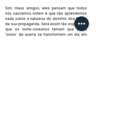
Sim, meus amigos, eles pensam que todos 
nós nascemos ontem e que não aprendemos 
nada sobre a natureza do domínio doa EUA e 
da sua propaganda. Será assim tão espantoso 
que os norte-coreanos temam que estes 
'jogos' de guerra se transformem um dia em 
realidade e que estes "jogos" não sejam 
senão a cobertura para um ataque e para criar 
ao mesmo tempo um clima de terror na 
população, coreana?
Haveria muitas coisas a dizer sobre a natureza 
real da RPDC, seus habitantes, seu sistema 
socioeconómico e sua cultura. Mas não há 
espaço para isso agora neste texto. Espero 
que as pessoas sejam capazes de dar-se 
conta por si próprias da experiência do nosso 
grupo. Termino com o último parágrafo do 
relatório comum que fizemos no retorno da 
RPDC, e espero que as pessoas o 
compreendam bem, reflitam e ajam de forma a 
apelar à paz.