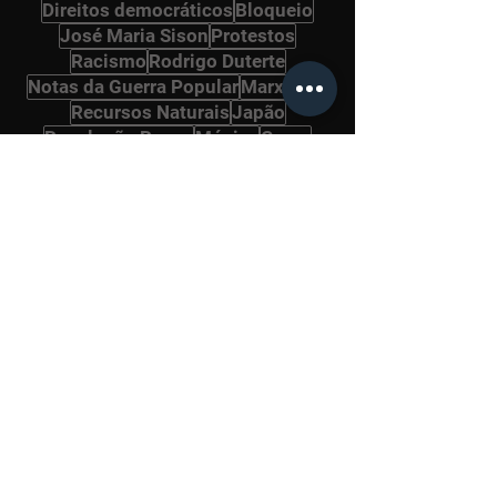
Direitos democráticos
Bloqueio
José Maria Sison
Protestos
Racismo
Rodrigo Duterte
Notas da Guerra Popular
Marxismo
Recursos Naturais
Japão
Revolução Russa
Música
Greve
Novo Exército Popular
Kim Jong Un
Materialismo Histórico
Guerra Popular
São Paulo
Argentina
Ucrânia
Guerra Civil
Kim Jong Il
Eleições
Petrobrás
Stalin
História
Literatura
Naxalitas
Ernesto Guevara
Peru
Naxalitas
Povos Originários
Irã
OTAN
MST
Frente Popular de Libertação da Palestina
Songun
Cultura
África
Ásia
Arte
Militares
Jornalismo
Corrupção
Farsa Eleitoral
Oportunismo
Internacional Comunista
Política
Vietnã
Gramsci
Pará