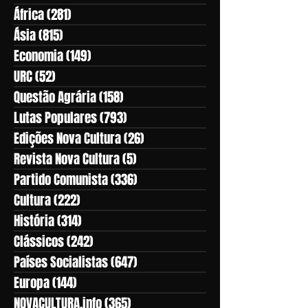
África
(281)
281 posts
Ásia
(815)
815 posts
Economia
(149)
149 posts
URC
(52)
52 posts
Questão Agrária
(158)
158 posts
Lutas Populares
(793)
793 posts
Edições Nova Cultura
(26)
26 posts
Revista Nova Cultura
(5)
5 posts
Partido Comunista
(336)
336 posts
Cultura
(222)
222 posts
História
(314)
314 posts
Clássicos
(242)
242 posts
Países Socialistas
(647)
647 posts
Europa
(144)
144 posts
NOVACULTURA.info
(365)
365 posts