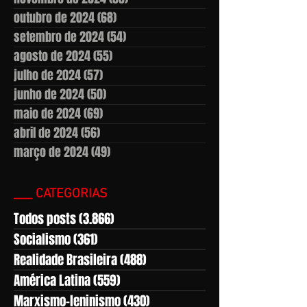
outubro de 2024
(68)
68 posts
setembro de 2024
(54)
54 posts
agosto de 2024
(55)
55 posts
julho de 2024
(57)
57 posts
junho de 2024
(50)
50 posts
maio de 2024
(69)
69 posts
abril de 2024
(56)
56 posts
março de 2024
(49)
49 posts
___ CATEGORIAS
Todos posts
(3.866)
3.866 posts
Socialismo
(361)
361 posts
Realidade Brasileira
(488)
488 posts
América Latina
(559)
559 posts
Marxismo-leninismo
(430)
430 posts