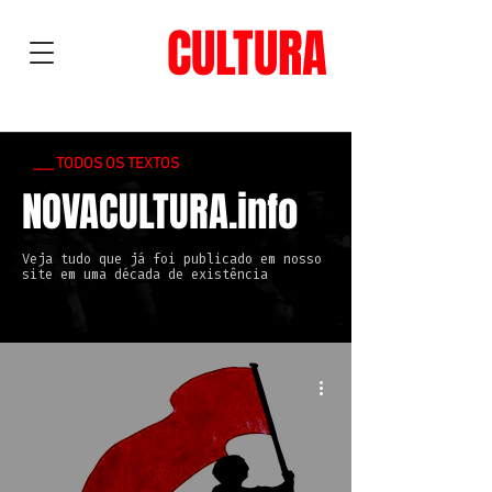
NOVA
CULTURA
___ TODOS OS TEXTOS
NOVACULTURA.info
Veja tudo que já foi publicado em nosso
site em uma década de existência