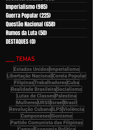
Imperialismo
(985)
985 posts
Guerra Popular
(225)
225 posts
Questão Nacional
(658)
658 posts
Rumos da Luta
(50)
50 posts
DESTAQUES
(0)
0 post
___ TEMAS
Estados Unidos
Imperialismo
Libertação Nacional
Coreia Popular
Filipinas
Trabalhadores
Cuba
Realidade Brasileira
Socialismo
Lutas de Classes
Palestina
Mulheres
URSS
Israel
Brasil
Revolução Cubana
ILPS
Violência
Camponeses
Sionismo
Partido Comunista das Filipinas
Campo
Economia Política