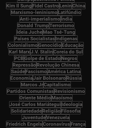
Kim Il Sung
Fidel Castro
Lenin
China
Marxismo-leninismo
Latifúndio
Anti-imperialismo
Índia
Donald Trump
Terrorismo
Ideia Juche
Mao Tsé-Tung
Países Socialistas
Indígenas
Colonialismo
Genocídio
Educação
Karl Marx
J.V. Stalin
Coreia do Sul
PCB
Golpe de Estado
Negros
Repressão
Revolução Chinesa
Saúde
Fascismo
América Latina
Economia
Jair Bolsonaro
Rússia
Marcos Jr
Capitalismo
Partidos Comunistas
Revisionismo
Oriente Médio
Maoísmo
José Carlos Mariátegui
Ideologia
Solidariedade
Religião
Filosofia
Juventude
Venezuela
Friedrich Engels
Coronavírus
França