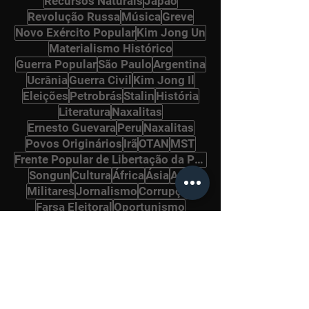
Recursos Naturais
Japão
Revolução Russa
Música
Greve
Novo Exército Popular
Kim Jong Un
Materialismo Histórico
Guerra Popular
São Paulo
Argentina
Ucrânia
Guerra Civil
Kim Jong Il
Eleições
Petrobrás
Stalin
História
Literatura
Naxalitas
Ernesto Guevara
Peru
Naxalitas
Povos Originários
Irã
OTAN
MST
Frente Popular de Libertação da Palestina
Songun
Cultura
África
Ásia
Arte
Militares
Jornalismo
Corrupção
Farsa Eleitoral
Oportunismo
Internacional Comunista
Política
Vietnã
Gramsci
Pará
Panteras Negras
Ditadura Militar
Drogas
Alemanha
Imigrantes
Bolcheviques
Afeganistão
Revolução Cultural
Ho Chi Minh