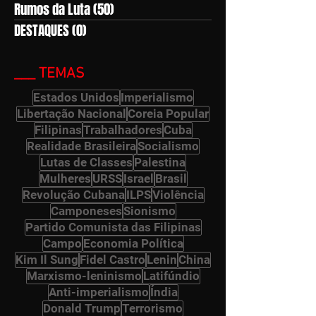
Rumos da Luta
(50)
50 posts
DESTAQUES
(0)
0 post
___ TEMAS
Estados Unidos
Imperialismo
Libertação Nacional
Coreia Popular
Filipinas
Trabalhadores
Cuba
Realidade Brasileira
Socialismo
Lutas de Classes
Palestina
Mulheres
URSS
Israel
Brasil
Revolução Cubana
ILPS
Violência
Camponeses
Sionismo
Partido Comunista das Filipinas
Campo
Economia Política
Kim Il Sung
Fidel Castro
Lenin
China
Marxismo-leninismo
Latifúndio
Anti-imperialismo
Índia
Donald Trump
Terrorismo