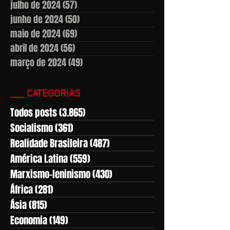
julho de 2024
(57)
57 posts
junho de 2024
(50)
50 posts
maio de 2024
(69)
69 posts
abril de 2024
(56)
56 posts
março de 2024
(49)
49 posts
___ CATEGORIAS
Todos posts
(3.865)
3.865 posts
Socialismo
(361)
361 posts
Realidade Brasileira
(487)
487 posts
América Latina
(559)
559 posts
Marxismo-leninismo
(430)
430 posts
África
(281)
281 posts
Ásia
(815)
815 posts
Economia
(149)
149 posts