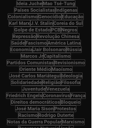
Ideia Juche
Mao Tsé-Tung
Países Socialistas
Indígenas
Colonialismo
Genocídio
Educação
Karl Marx
J.V. Stalin
Coreia do Sul
Golpe de Estado
PCB
Negros
Repressão
Revolução Chinesa
Saúde
Fascismo
América Latina
Economia
Jair Bolsonaro
Rússia
Marcos Jr
Capitalismo
Partidos Comunistas
Revisionismo
Oriente Médio
Maoísmo
José Carlos Mariátegui
Ideologia
Solidariedade
Religião
Filosofia
Juventude
Venezuela
Friedrich Engels
Coronavírus
França
Direitos democráticos
Bloqueio
José Maria Sison
Protestos
Racismo
Rodrigo Duterte
Notas da Guerra Popular
Marxismo