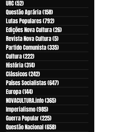
URC
(52)
52 posts
Questão Agrária
(158)
158 posts
Lutas Populares
(792)
792 posts
Edições Nova Cultura
(26)
26 posts
Revista Nova Cultura
(5)
5 posts
Partido Comunista
(335)
335 posts
Cultura
(222)
222 posts
História
(314)
314 posts
Clássicos
(242)
242 posts
Países Socialistas
(647)
647 posts
Europa
(144)
144 posts
NOVACULTURA.info
(365)
365 posts
Imperialismo
(985)
985 posts
Guerra Popular
(225)
225 posts
Questão Nacional
(658)
658 posts