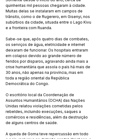
quinhentas mil pessoas chegaram à cidade. 
Muitas delas se instalaram em campos de 
trânsito, como o de Rugerero, em Gisenyi, nos 
subúrbios da cidade, situada entre o Lago Kivu 
e a fronteira com Ruanda.
Sabe-se que, após quatro dias de combates, 
os serviços de água, eletricidade e internet 
deixaram de funcionar. Os hospitais entraram 
em colapso devido ao grande número de 
feridos por disparos, agravando ainda mais a 
crise humanitária que assola o país há mais de 
30 anos, não apenas na província, mas em 
toda a região oriental da República 
Democrática do Congo.
O escritório local da Coordenação de 
Assuntos Humanitários (OCHA) das Nações 
Unidas relatou violações cometidas pelos 
rebeldes, incluindo execuções, saques a 
comércios e residências, além da destruição 
de alguns centros de saúde.
A queda de Goma teve repercussão em todo 