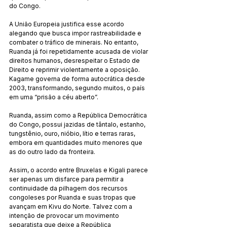
do Congo.
A União Europeia justifica esse acordo 
alegando que busca impor rastreabilidade e 
combater o tráfico de minerais. No entanto, 
Ruanda já foi repetidamente acusada de violar 
direitos humanos, desrespeitar o Estado de 
Direito e reprimir violentamente a oposição. 
Kagame governa de forma autocrática desde 
2003, transformando, segundo muitos, o país 
em uma “prisão a céu aberto”.
Ruanda, assim como a República Democrática 
do Congo, possui jazidas de tântalo, estanho, 
tungstênio, ouro, nióbio, lítio e terras raras, 
embora em quantidades muito menores que 
as do outro lado da fronteira.
Assim, o acordo entre Bruxelas e Kigali parece 
ser apenas um disfarce para permitir a 
continuidade da pilhagem dos recursos 
congoleses por Ruanda e suas tropas que 
avançam em Kivu do Norte. Talvez com a 
intenção de provocar um movimento 
separatista que deixe a República 