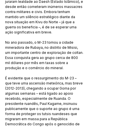
juraram lealdade ao Daesh (Estado Islâmico), e 
desde então cometeram inúmeros massacres 
contra militares e civis. Embora tenham 
mantido um silêncio estratégico diante da 
nova situação em Kivu do Norte – já que a 
guerra os beneficia –, é de se esperar uma 
ação significativa em breve.
No ano passado, o M-23 tomou a cidade 
mineradora de Rubaya, no distrito de Misisi, 
um importante centro de exploração de coltan. 
Essa conquista gera ao grupo cerca de 800 
mil dólares por mês em taxas sobre a 
produção e o comércio do mineral.
É evidente que o ressurgimento do M-23 – 
que teve uma ascensão meteórica, mas breve 
(2012-2013), chegando a ocupar Goma por 
algumas semanas – está ligado ao apoio 
recebido, especialmente de Ruanda. O 
presidente ruandês, Paul Kagame, insinuou 
publicamente que o suporte ao grupo é uma 
forma de proteger os tutsis ruandeses que 
migraram em massa para a República 
Democrática do Congo após o genocídio de 