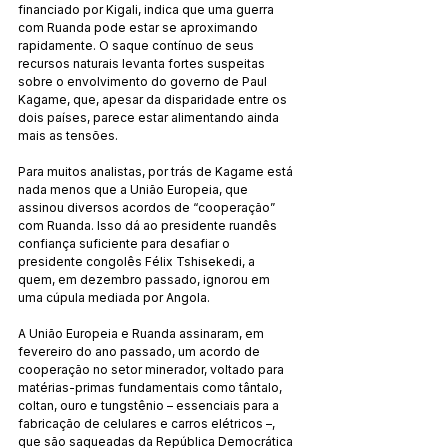
financiado por Kigali, indica que uma guerra 
com Ruanda pode estar se aproximando 
rapidamente. O saque contínuo de seus 
recursos naturais levanta fortes suspeitas 
sobre o envolvimento do governo de Paul 
Kagame, que, apesar da disparidade entre os 
dois países, parece estar alimentando ainda 
mais as tensões.
Para muitos analistas, por trás de Kagame está 
nada menos que a União Europeia, que 
assinou diversos acordos de “cooperação” 
com Ruanda. Isso dá ao presidente ruandês 
confiança suficiente para desafiar o 
presidente congolês Félix Tshisekedi, a 
quem, em dezembro passado, ignorou em 
uma cúpula mediada por Angola.
A União Europeia e Ruanda assinaram, em 
fevereiro do ano passado, um acordo de 
cooperação no setor minerador, voltado para 
matérias-primas fundamentais como tântalo, 
coltan, ouro e tungstênio – essenciais para a 
fabricação de celulares e carros elétricos –, 
que são saqueadas da República Democrática 