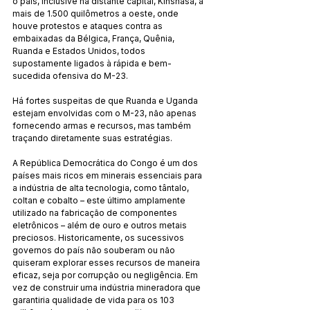
o país, inclusive na distante capital, Kinshasa, a 
mais de 1.500 quilômetros a oeste, onde 
houve protestos e ataques contra as 
embaixadas da Bélgica, França, Quênia, 
Ruanda e Estados Unidos, todos 
supostamente ligados à rápida e bem-
sucedida ofensiva do M-23.
Há fortes suspeitas de que Ruanda e Uganda 
estejam envolvidas com o M-23, não apenas 
fornecendo armas e recursos, mas também 
traçando diretamente suas estratégias.
A República Democrática do Congo é um dos 
países mais ricos em minerais essenciais para 
a indústria de alta tecnologia, como tântalo, 
coltan e cobalto – este último amplamente 
utilizado na fabricação de componentes 
eletrônicos – além de ouro e outros metais 
preciosos. Historicamente, os sucessivos 
governos do país não souberam ou não 
quiseram explorar esses recursos de maneira 
eficaz, seja por corrupção ou negligência. Em 
vez de construir uma indústria mineradora que 
garantiria qualidade de vida para os 103 