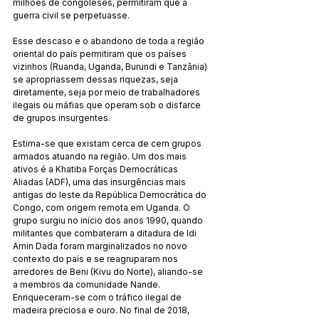
milhões de congoleses, permitiram que a 
guerra civil se perpetuasse.
Esse descaso e o abandono de toda a região 
oriental do país permitiram que os países 
vizinhos (Ruanda, Uganda, Burundi e Tanzânia) 
se apropriassem dessas riquezas, seja 
diretamente, seja por meio de trabalhadores 
ilegais ou máfias que operam sob o disfarce 
de grupos insurgentes.
Estima-se que existam cerca de cem grupos 
armados atuando na região. Um dos mais 
ativos é a Khatiba Forças Democráticas 
Aliadas (ADF), uma das insurgências mais 
antigas do leste da República Democrática do 
Congo, com origem remota em Uganda. O 
grupo surgiu no início dos anos 1990, quando 
militantes que combateram a ditadura de Idi 
Amin Dada foram marginalizados no novo 
contexto do país e se reagruparam nos 
arredores de Beni (Kivu do Norte), aliando-se 
a membros da comunidade Nande. 
Enriqueceram-se com o tráfico ilegal de 
madeira preciosa e ouro. No final de 2018, 