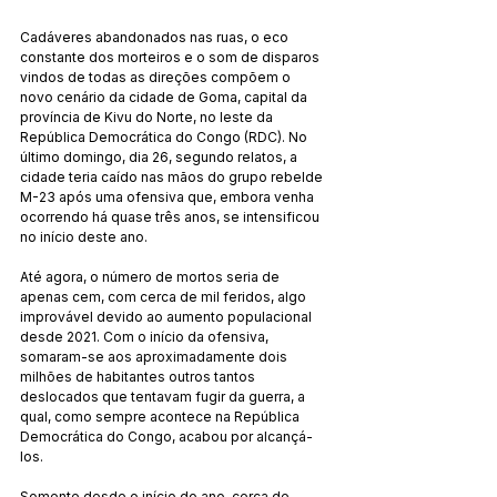
Cadáveres abandonados nas ruas, o eco 
constante dos morteiros e o som de disparos 
vindos de todas as direções compõem o 
novo cenário da cidade de Goma, capital da 
província de Kivu do Norte, no leste da 
República Democrática do Congo (RDC). No 
último domingo, dia 26, segundo relatos, a 
cidade teria caído nas mãos do grupo rebelde 
M-23 após uma ofensiva que, embora venha 
ocorrendo há quase três anos, se intensificou 
no início deste ano.
Até agora, o número de mortos seria de 
apenas cem, com cerca de mil feridos, algo 
improvável devido ao aumento populacional 
desde 2021. Com o início da ofensiva, 
somaram-se aos aproximadamente dois 
milhões de habitantes outros tantos 
deslocados que tentavam fugir da guerra, a 
qual, como sempre acontece na República 
Democrática do Congo, acabou por alcançá-
los.
Somente desde o início do ano, cerca de 