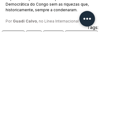
Democrática do Congo sem as riquezas que, 
historicamente, sempre a condenaram.
Por 
Guadi Calvo
, no Línea Internacional
Tags:
Imperialismo
Violência
Capitalismo
Recursos Naturais
Refugiados
Pobreza
Congo
África
Imperialismo