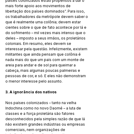
países colonizados estão propensos a dar o 
mais forte apoio aos movimentos de 
libertação dos países dominados”. Para isso, 
os trabalhadores da metrópole devem saber o 
que é realmente uma colônia; devem estar 
cientes sobre o que de fato acontece por lá e 
do sofrimento – mil vezes mais intenso que o 
deles – imposto a seus irmãos, os proletários 
coloniais. Em resumo, eles devem se 
interessar pela questão. Infelizmente, existem 
militantes que ainda pensam que colônia é 
nada mais do que um país com um monte de 
areia para andar e de sol para queimar a 
cabeça, mais algumas poucas palmeiras e 
pessoas de cor, e só. E eles não demonstram 
o menor interesse pelo assunto.
3. A ignorância dos nativos
Nos países colonizados – tanto na velha 
Indochina como no novo Daomé – a luta de 
classes e a força proletária são fatores 
desconhecidos pela simples razão de que lá 
não existem grandes indústrias ou empresas 
comerciais, nem organizações de 