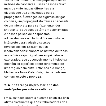
milhões de habitantes. Essas pessoas falam 
mais de vinte línguas diferentes e a 
diversidade traz dificuldades para a 
propaganda. À exceção de algumas antigas 
colônias, um propagandista francês necessita 
de um intérprete para se fazer entender. 
Entretanto, as traduções têm um valor limitado, 
e nesses países de despotismo 
administrativo é um tanto difícil encontrar um 
intérprete para traduzir discursos 
revolucionários. Existem outras 
inconveniências: embora os nativos de todas 
as colônias sejam igualmente oprimidos e 
explorados, seu desenvolvimento intelectual, 
econômico e político difere fortemente de 
uma região para outra. Entre Anã e o Congo, 
Martinica e Nova Caledônia, não há nada em 
comum, exceto a pobreza.
2. A indiferença do proletariado das 
metrópoles perante as colônias
Em suas teses sobre a questão colonial, Lênin 
afirma claramente que “os trabalhadores dos 