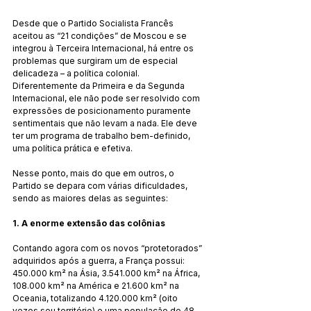
Desde que o Partido Socialista Francês 
aceitou as “21 condições” de Moscou e se 
integrou à Terceira Internacional, há entre os 
problemas que surgiram um de especial 
delicadeza – a política colonial. 
Diferentemente da Primeira e da Segunda 
Internacional, ele não pode ser resolvido com 
expressões de posicionamento puramente 
sentimentais que não levam a nada. Ele deve 
ter um programa de trabalho bem-definido, 
uma política prática e efetiva.
Nesse ponto, mais do que em outros, o 
Partido se depara com várias dificuldades, 
sendo as maiores delas as seguintes:
1. A enorme extensão das colônias
Contando agora com os novos “protetorados” 
adquiridos após a guerra, a França possui: 
450.000 km² na Ásia, 3.541.000 km² na África, 
108.000 km² na América e 21.600 km² na 
Oceania, totalizando 4.120.000 km² (oito 
vezes seu território) e uma população de 48 