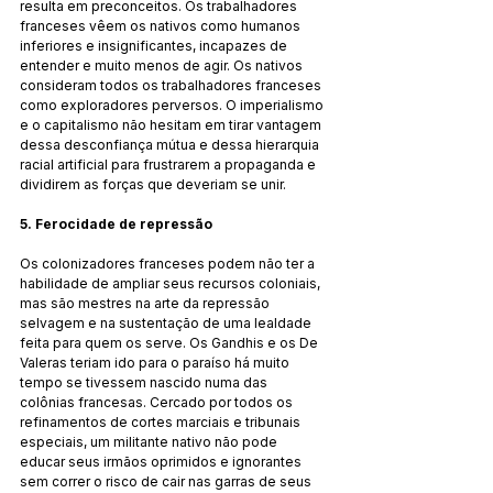
resulta em preconceitos. Os trabalhadores 
franceses vêem os nativos como humanos 
inferiores e insignificantes, incapazes de 
entender e muito menos de agir. Os nativos 
consideram todos os trabalhadores franceses 
como exploradores perversos. O imperialismo 
e o capitalismo não hesitam em tirar vantagem 
dessa desconfiança mútua e dessa hierarquia 
racial artificial para frustrarem a propaganda e 
dividirem as forças que deveriam se unir.
5. Ferocidade de repressão
Os colonizadores franceses podem não ter a 
habilidade de ampliar seus recursos coloniais, 
mas são mestres na arte da repressão 
selvagem e na sustentação de uma lealdade 
feita para quem os serve. Os Gandhis e os De 
Valeras teriam ido para o paraíso há muito 
tempo se tivessem nascido numa das 
colônias francesas. Cercado por todos os 
refinamentos de cortes marciais e tribunais 
especiais, um militante nativo não pode 
educar seus irmãos oprimidos e ignorantes 
sem correr o risco de cair nas garras de seus 