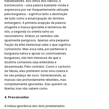
trabalhadores. Aos olhos dos nativos, o 
bolchevismo – uma palavra bastante vívida e 
expressiva por ser frequentemente utilizada 
pela burguesia – significa tanto a destruição 
de tudo como a emancipação do domínio 
estrangeiro. A primeira acepção da palavra 
afugenta a massa ignorante e temerosa de 
nós; a segunda os orienta rumo ao 
nacionalismo. Ambos os sentidos são 
igualmente perigosos. Apenas uma pequena 
fração da elite intelectual sabe o que significa 
comunismo. Mas essa nata, por pertencer à 
burguesia nativa e apoiar os colonizadores 
burgueses, não tem interesse de que a 
doutrina comunista seja entendida e 
disseminada. Pelo contrário. Como o cachorro 
da fábula, eles preferem ornar uma coleira e 
ter seu pedaço de osso. Generalizando, as 
massas são profundamente rebeldes, mas 
completamente ignorantes. Elas querem se 
libertar, mas não sabem como.
4. Preconceitos
A mútua ignorância dos dois proletariados 