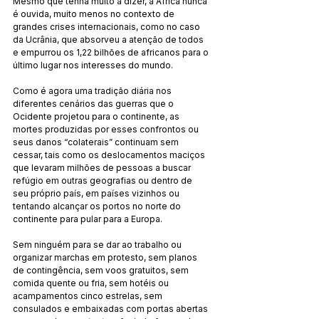
Mesmo que tenha muito a dizer, a África nunca 
é ouvida, muito menos no contexto de 
grandes crises internacionais, como no caso 
da Ucrânia, que absorveu a atenção de todos 
e empurrou os 1,22 bilhões de africanos para o 
último lugar nos interesses do mundo.
Como é agora uma tradição diária nos 
diferentes cenários das guerras que o 
Ocidente projetou para o continente, as 
mortes produzidas por esses confrontos ou 
seus danos “colaterais” continuam sem 
cessar, tais como os deslocamentos maciços 
que levaram milhões de pessoas a buscar 
refúgio em outras geografias ou dentro de 
seu próprio país, em países vizinhos ou 
tentando alcançar os portos no norte do 
continente para pular para a Europa.
Sem ninguém para se dar ao trabalho ou 
organizar marchas em protesto, sem planos 
de contingência, sem voos gratuitos, sem 
comida quente ou fria, sem hotéis ou 
acampamentos cinco estrelas, sem 
consulados e embaixadas com portas abertas 