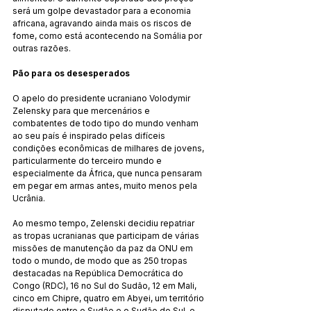
será um golpe devastador para a economia 
africana, agravando ainda mais os riscos de 
fome, como está acontecendo na Somália por 
outras razões.
Pão para os desesperados
O apelo do presidente ucraniano Volodymir 
Zelensky para que mercenários e 
combatentes de todo tipo do mundo venham 
ao seu país é inspirado pelas difíceis 
condições econômicas de milhares de jovens, 
particularmente do terceiro mundo e 
especialmente da África, que nunca pensaram 
em pegar em armas antes, muito menos pela 
Ucrânia.
Ao mesmo tempo, Zelenski decidiu repatriar 
as tropas ucranianas que participam de várias 
missões de manutenção da paz da ONU em 
todo o mundo, de modo que as 250 tropas 
destacadas na República Democrática do 
Congo (RDC), 16 no Sul do Sudão, 12 em Mali, 
cinco em Chipre, quatro em Abyei, um território 
disputado entre o Sudão e o Sudão do Sul, e 