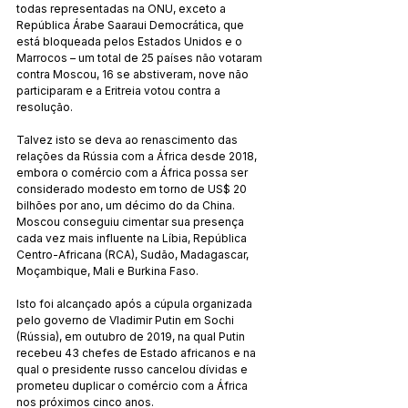
todas representadas na ONU, exceto a 
República Árabe Saaraui Democrática, que 
está bloqueada pelos Estados Unidos e o 
Marrocos – um total de 25 países não votaram 
contra Moscou, 16 se abstiveram, nove não 
participaram e a Eritreia votou contra a 
resolução.
Talvez isto se deva ao renascimento das 
relações da Rússia com a África desde 2018, 
embora o comércio com a África possa ser 
considerado modesto em torno de US$ 20 
bilhões por ano, um décimo do da China. 
Moscou conseguiu cimentar sua presença 
cada vez mais influente na Líbia, República 
Centro-Africana (RCA), Sudão, Madagascar, 
Moçambique, Mali e Burkina Faso.
Isto foi alcançado após a cúpula organizada 
pelo governo de Vladimir Putin em Sochi 
(Rússia), em outubro de 2019, na qual Putin 
recebeu 43 chefes de Estado africanos e na 
qual o presidente russo cancelou dívidas e 
prometeu duplicar o comércio com a África 
nos próximos cinco anos.