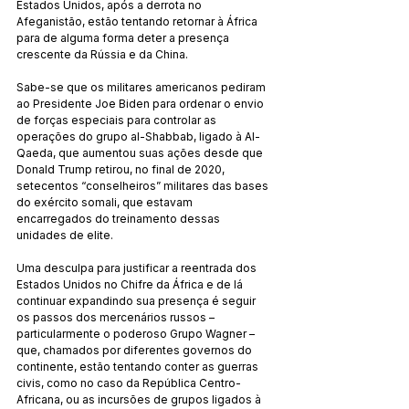
Estados Unidos, após a derrota no 
Afeganistão, estão tentando retornar à África 
para de alguma forma deter a presença 
crescente da Rússia e da China.
Sabe-se que os militares americanos pediram 
ao Presidente Joe Biden para ordenar o envio 
de forças especiais para controlar as 
operações do grupo al-Shabbab, ligado à Al-
Qaeda, que aumentou suas ações desde que 
Donald Trump retirou, no final de 2020, 
setecentos “conselheiros” militares das bases 
do exército somali, que estavam 
encarregados do treinamento dessas 
unidades de elite.
Uma desculpa para justificar a reentrada dos 
Estados Unidos no Chifre da África e de lá 
continuar expandindo sua presença é seguir 
os passos dos mercenários russos – 
particularmente o poderoso Grupo Wagner – 
que, chamados por diferentes governos do 
continente, estão tentando conter as guerras 
civis, como no caso da República Centro-
Africana, ou as incursões de grupos ligados à 