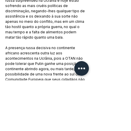
russa surpreendeu na Ucrânia e hoje estão 
sofrendo as mais cruéis políticas de 
discriminação, negando-lhes qualquer tipo de 
assistência e os deixando à sua sorte não 
apenas no meio do conflito, mas em um clima 
tão hostil quanto a própria guerra, no qual o 
mau tempo e a falta de alimentos podem 
matar tão rápido quanto uma bala.
A presença russa decisiva no continente 
africano acrescenta outra luz aos 
acontecimentos na Ucrânia, pois a OTAN não 
pode tolerar que Putin ganhe uma posição no 
continente abrindo agora, ou mais tarde, a 
possibilidade de uma nova frente ao sul da 
Comunidade Europeia que seus cidadãos não 
estarão dispostos a financiar.
Por 
Guadi Calvo
, no Línea Internacional
Tradução do DossierSul
Nota dos editores:
 nem todas as posições 
expressas neste texto ou pelo autor 