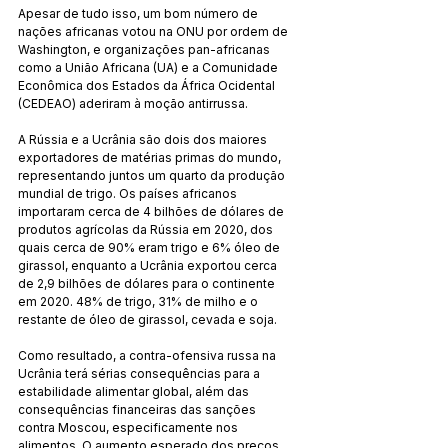
Apesar de tudo isso, um bom número de 
nações africanas votou na ONU por ordem de 
Washington, e organizações pan-africanas 
como a União Africana (UA) e a Comunidade 
Econômica dos Estados da África Ocidental 
(CEDEAO) aderiram à moção antirrussa.
A Rússia e a Ucrânia são dois dos maiores 
exportadores de matérias primas do mundo, 
representando juntos um quarto da produção 
mundial de trigo. Os países africanos 
importaram cerca de 4 bilhões de dólares de 
produtos agrícolas da Rússia em 2020, dos 
quais cerca de 90% eram trigo e 6% óleo de 
girassol, enquanto a Ucrânia exportou cerca 
de 2,9 bilhões de dólares para o continente 
em 2020. 48% de trigo, 31% de milho e o 
restante de óleo de girassol, cevada e soja.
Como resultado, a contra-ofensiva russa na 
Ucrânia terá sérias consequências para a 
estabilidade alimentar global, além das 
consequências financeiras das sanções 
contra Moscou, especificamente nos 
alimentos. O aumento esperado dos preços 