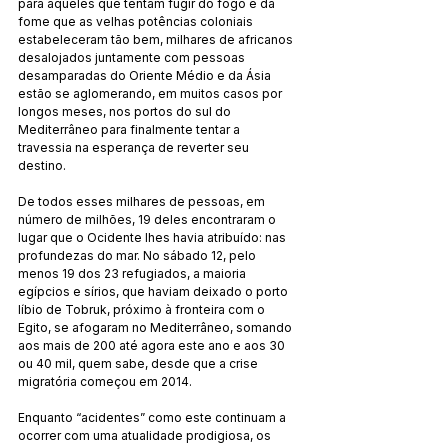
para aqueles que tentam fugir do fogo e da 
fome que as velhas potências coloniais 
estabeleceram tão bem, milhares de africanos 
desalojados juntamente com pessoas 
desamparadas do Oriente Médio e da Ásia 
estão se aglomerando, em muitos casos por 
longos meses, nos portos do sul do 
Mediterrâneo para finalmente tentar a 
travessia na esperança de reverter seu 
destino.
De todos esses milhares de pessoas, em 
número de milhões, 19 deles encontraram o 
lugar que o Ocidente lhes havia atribuído: nas 
profundezas do mar. No sábado 12, pelo 
menos 19 dos 23 refugiados, a maioria 
egípcios e sírios, que haviam deixado o porto 
líbio de Tobruk, próximo à fronteira com o 
Egito, se afogaram no Mediterrâneo, somando 
aos mais de 200 até agora este ano e aos 30 
ou 40 mil, quem sabe, desde que a crise 
migratória começou em 2014.
Enquanto “acidentes” como este continuam a 
ocorrer com uma atualidade prodigiosa, os 