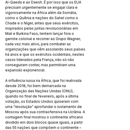
Al-Qaeda e ao Daesh. É por isso que os EUA 
precisam urgentemente se engajar clara e 
vigorosamente na África além da Somália, 
como o Quênia e nações do Sahel como o 
Chade e o Níger, antes que seus exércitos, 
inspirados pelas juntas revolucionárias em 
Mali e Burkina Faso, tentem lançar fora o 
garrote colonial e recorrer ao Grupo Wagner, 
cada vez mais ativo, para combater as 
organizações que vêm assolando seus países 
há anos e que os exércitos ocidentais, nestes 
casos liderados pela França, não só não 
conseguiram conter, mas permitiram uma 
expansão exponencial.
A influência russa na África, que foi reativada 
desde 2018, foi bem demarcada na 
Organização das Nações Unidas (ONU), 
quando no final de fevereiro, após a última 
votação, os Estados Unidos quiseram com 
uma “resolução” aprofundar o isolamento de 
Moscou após sua contraofensiva na Ucrânia. A 
contagem final mostrou o continente africano 
dividido em dois blocos quase iguais, a partir 
das 55 nações que compõem o continente – 