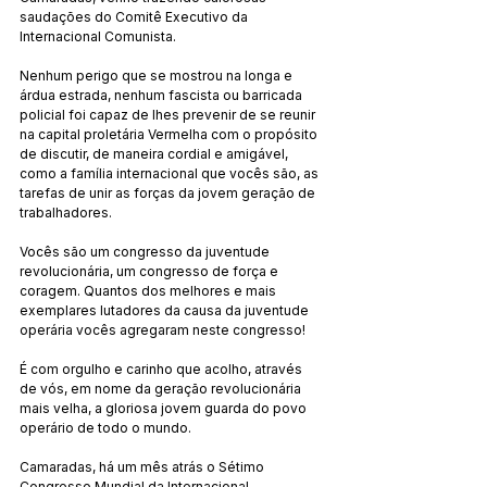
saudações do Comitê Executivo da 
Internacional Comunista.
Nenhum perigo que se mostrou na longa e 
árdua estrada, nenhum fascista ou barricada 
policial foi capaz de lhes prevenir de se reunir 
na capital proletária Vermelha com o propósito 
de discutir, de maneira cordial e amigável, 
como a família internacional que vocês são, as 
tarefas de unir as forças da jovem geração de 
trabalhadores.
Vocês são um congresso da juventude 
revolucionária, um congresso de força e 
coragem. Quantos dos melhores e mais 
exemplares lutadores da causa da juventude 
operária vocês agregaram neste congresso!
É com orgulho e carinho que acolho, através 
de vós, em nome da geração revolucionária 
mais velha, a gloriosa jovem guarda do povo 
operário de todo o mundo.
Camaradas, há um mês atrás o Sétimo 
Congresso Mundial da Internacional 