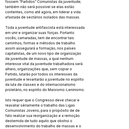
fossem “Partidos” Comunistas da juventude; 
também não será possível se elas estão 
contentes, como até agora, em liderar a vida 
afastada de sectários isolados das massas.
Toda a juventude antifascista está interessada 
em unir e organizar suas forças. Portanto 
vocês, camaradas, tem de encontrar tais 
caminhos, formas e métodos de trabalho 
assim assegurará a formação, nos países 
capitalistas, de um novo tipo de organização 
de juventude de massas, a qual nenhum 
interesse vital da juventude trabalhadora será 
alheio, organizações que, sem copiar o 
Partido, lutarão por todos os interesses da 
juventude e levantarão a juventude no espírito 
da luta de classes e do internacionalismo 
proletário, no espírito do Marxismo-Leninismo.
Isto requer que o Congresso deve checar e 
reavaliar sériamente o trabalho das Ligas 
Comunistas Jovens, para o propósito de de 
fato realizar sua reorganização e a remoção 
destemida de tudo aquilo que obstrui o 
desenvolvimento do trabalho de massas e o 