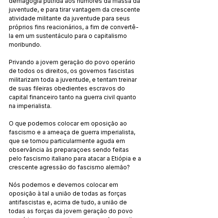
demagogia pútrida aos humores da massa da 
juventude, e para tirar vantagem da crescente 
atividade militante da juventude para seus 
próprios fins reacionários, a fim de convertê-
la em um sustentáculo para o capitalismo 
moribundo.
Privando a jovem geração do povo operário 
de todos os direitos, os governos fascistas 
militarizam toda a juventude, e tentam treinar 
de suas fileiras obedientes escravos do 
capital financeiro tanto na guerra civil quanto 
na imperialista.
O que podemos colocar em oposição ao 
fascismo e a ameaça de guerra imperialista, 
que se tornou particularmente aguda em 
observância às preparaçoes sendo feitas 
pelo fascismo italiano para atacar a Etiópia e a 
crescente agressão do fascismo alemão?
Nós podemos e devemos colocar em 
oposição à tal a união de todas as forças 
antifascistas e, acima de tudo, a união de 
todas as forças da jovem geração do povo 