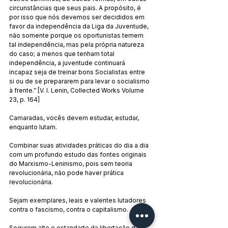
circunstâncias que seus pais. A propósito, é 
por isso que nós devemos ser decididos em 
favor da independência da Liga da Juventude, 
não somente porque os oportunistas temem 
tal independência, mas pela própria natureza 
do caso; a menos que tenham total 
independência, a juventude continuará 
incapaz seja de treinar bons Socialistas entre 
si ou de se prepararem para levar o socialismo 
à frente.” [V. I. Lenin, Collected Works Volume 
23, p. 164]
Camaradas, vocês devem estudar, estudar, 
enquanto lutam.
Combinar suas atividades práticas do dia a dia 
com um profundo estudo das fontes originais 
do Marxismo-Leninismo, pois sem teoria 
revolucionária, não pode haver prática 
revolucionária.
Sejam exemplares, leais e valentes lutadores 
contra o fascismo, contra o capitalismo.
Segurem alto o estandarte da libertação da 