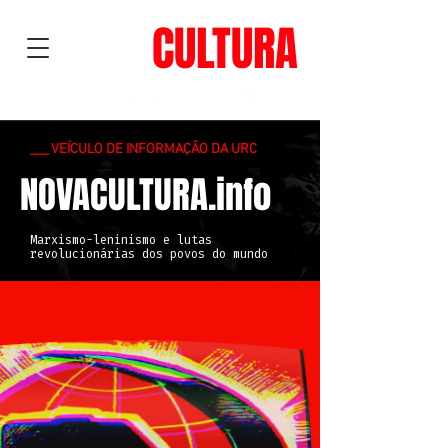
NOVA
CULTURA
___ VEÍCULO DE INFORMAÇÃO DA URC
NOVACULTURA.info
Marxismo-leninismo e lutas
revolucionárias dos povos do mundo