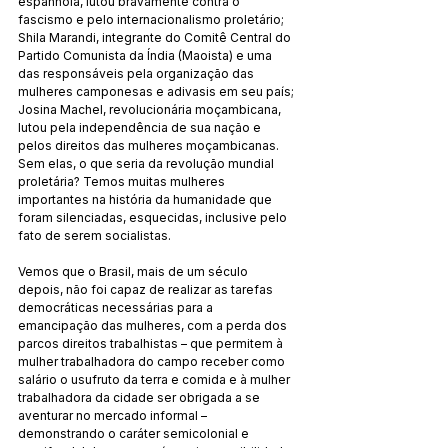
espanhola, lutou bravamente contra o 
fascismo e pelo internacionalismo proletário; 
Shila Marandi, integrante do Comitê Central do 
Partido Comunista da Índia (Maoista) e uma 
das responsáveis pela organização das 
mulheres camponesas e adivasis em seu país; 
Josina Machel, revolucionária moçambicana, 
lutou pela independência de sua nação e 
pelos direitos das mulheres moçambicanas. 
Sem elas, o que seria da revolução mundial 
proletária? Temos muitas mulheres 
importantes na história da humanidade que 
foram silenciadas, esquecidas, inclusive pelo 
fato de serem socialistas.
Vemos que o Brasil, mais de um século 
depois, não foi capaz de realizar as tarefas 
democráticas necessárias para a 
emancipação das mulheres, com a perda dos 
parcos direitos trabalhistas – que permitem à 
mulher trabalhadora do campo receber como 
salário o usufruto da terra e comida e à mulher 
trabalhadora da cidade ser obrigada a se 
aventurar no mercado informal – 
demonstrando o caráter semicolonial e 