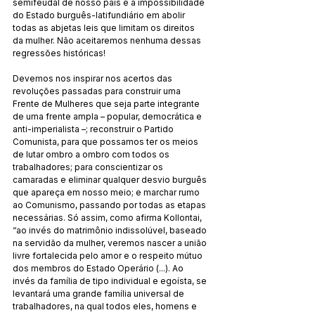
semifeudal de nosso país e a impossibilidade 
do Estado burguês-latifundiário em abolir 
todas as abjetas leis que limitam os direitos 
da mulher. Não aceitaremos nenhuma dessas 
regressões históricas! 
Devemos nos inspirar nos acertos das 
revoluções passadas para construir uma 
Frente de Mulheres que seja parte integrante 
de uma frente ampla – popular, democrática e 
anti-imperialista –; reconstruir o Partido 
Comunista, para que possamos ter os meios 
de lutar ombro a ombro com todos os 
trabalhadores; para conscientizar os 
camaradas e eliminar qualquer desvio burguês 
que apareça em nosso meio; e marchar rumo 
ao Comunismo, passando por todas as etapas 
necessárias. Só assim, como afirma Kollontai, 
“ao invés do matrimônio indissolúvel, baseado 
na servidão da mulher, veremos nascer a união 
livre fortalecida pelo amor e o respeito mútuo 
dos membros do Estado Operário (...). Ao 
invés da família de tipo individual e egoísta, se 
levantará uma grande família universal de 
trabalhadores, na qual todos eles, homens e 