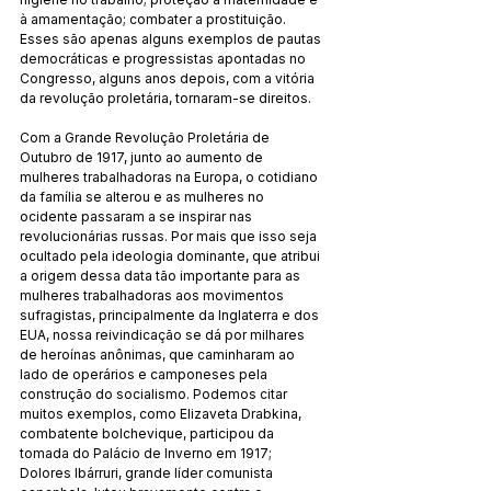
à amamentação; combater a prostituição. 
Esses são apenas alguns exemplos de pautas 
democráticas e progressistas apontadas no 
Congresso, alguns anos depois, com a vitória 
da revolução proletária, tornaram-se direitos.
Com a Grande Revolução Proletária de 
Outubro de 1917, junto ao aumento de 
mulheres trabalhadoras na Europa, o cotidiano 
da família se alterou e as mulheres no 
ocidente passaram a se inspirar nas 
revolucionárias russas. Por mais que isso seja 
ocultado pela ideologia dominante, que atribui 
a origem dessa data tão importante para as 
mulheres trabalhadoras aos movimentos 
sufragistas, principalmente da Inglaterra e dos 
EUA, nossa reivindicação se dá por milhares 
de heroínas anônimas, que caminharam ao 
lado de operários e camponeses pela 
construção do socialismo. Podemos citar 
muitos exemplos, como Elizaveta Drabkina, 
combatente bolchevique, participou da 
tomada do Palácio de Inverno em 1917; 
Dolores Ibárruri, grande líder comunista 