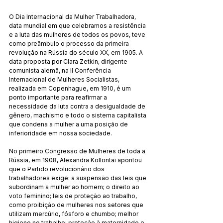
O Dia Internacional da Mulher Trabalhadora, 
data mundial em que celebramos a resistência 
e a luta das mulheres de todos os povos, teve 
como preâmbulo o processo da primeira 
revolução na Rússia do século XX, em 1905. A 
data proposta por Clara Zetkin, dirigente 
comunista alemã, na II Conferência 
Internacional de Mulheres Socialistas, 
realizada em Copenhague, em 1910, é um 
ponto importante para reafirmar a 
necessidade da luta contra a desigualdade de 
gênero, machismo e todo o sistema capitalista 
que condena a mulher a uma posição de 
inferioridade em nossa sociedade. 
No primeiro Congresso de Mulheres de toda a 
Rússia, em 1908, Alexandra Kollontai apontou 
que o Partido revolucionário dos 
trabalhadores exige: a suspensão das leis que 
subordinam a mulher ao homem; o direito ao 
voto feminino; leis de proteção ao trabalho, 
como proibição de mulheres nos setores que 
utilizam mercúrio, fósforo e chumbo; melhor 
higiene no trabalho; proteção à maternidade e 