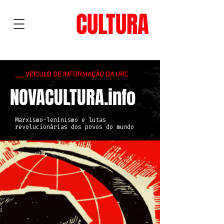
NOVA
CULTURA
___ VEÍCULO DE INFORMAÇÃO DA URC
NOVACULTURA.info
Marxismo-leninismo e lutas
revolucionárias dos povos do mundo