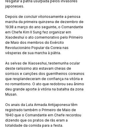
resgatar a pátria usurpada pelos invasores 
japoneses.
Depois de concluir vitoriosamente a penosa 
marcha da primeira quinzena de dezembro de 
1938 a março do ano seguinte, o Comandante 
em Chefe Kim Il Sung fez organizar em 
Xiaodeshui o ato comemorativo pelo Primeiro 
de Maio dos membros do Exército 
Revolucionário Popular da Coreia nas 
vésperas de sua marcha à pátria.
As selvas de Xiaoseshui, testemunha ocular 
deste raríssimo ato estavam cheias de 
sorrisos e canções dos guerrilheiros coreanos 
que resplandeceram de confiança na vitória e 
no romantismo. O ato que redobrou seu ânimo 
deu grande aporte à vitória na batalha da zona 
Musan.
Os anais da Luta Armada Antijaponesa têm 
registrado também o Primeiro de Maio de 
1940 que o Comandante em Chefe recordou 
dizendo que os pratos de rãs eram a 
totalidade da comida para a festa.