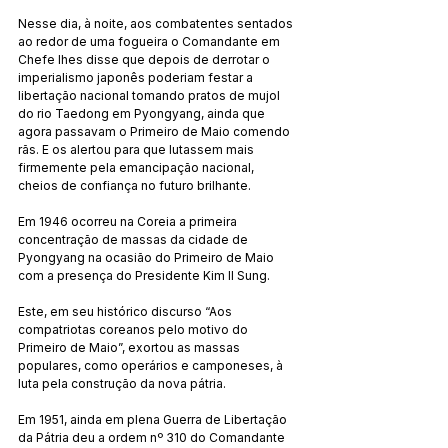
Nesse dia, à noite, aos combatentes sentados 
ao redor de uma fogueira o Comandante em 
Chefe lhes disse que depois de derrotar o 
imperialismo japonês poderiam festar a 
libertação nacional tomando pratos de mujol 
do rio Taedong em Pyongyang, ainda que 
agora passavam o Primeiro de Maio comendo 
rãs. E os alertou para que lutassem mais 
firmemente pela emancipação nacional, 
cheios de confiança no futuro brilhante.
Em 1946 ocorreu na Coreia a primeira 
concentração de massas da cidade de 
Pyongyang na ocasião do Primeiro de Maio 
com a presença do Presidente Kim Il Sung.
Este, em seu histórico discurso “Aos 
compatriotas coreanos pelo motivo do 
Primeiro de Maio”, exortou as massas 
populares, como operários e camponeses, à 
luta pela construção da nova pátria.
Em 1951, ainda em plena Guerra de Libertação 
da Pátria deu a ordem nº 310 do Comandante 