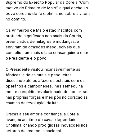
Supremo do Exército Popular da Coreia “Com 
motivo do Primeiro de Maio”, a qual encheu o 
povo coreano de fé e otimismo sobre a vitória 
no conflito.
Os Primeiros de Maio estão inscritos com 
profundo significado nos anais da Coreia, 
preenchidos de milagres e mudanças, e 
serviram de ocasiões inesquecíveis que 
consolidaram mais o laço consanguíneo entre 
o Presidente e o povo.
O Presidente visitou incansavelmente as 
fábricas, aldeias rurais e pesqueiras 
discutindo até os afazeres estatais com os 
operários e camponeses, lhes semeou na 
mente o espírito revolucionário de apoiar-se 
nas próprias forças e lhes pôs no coração as 
chamas da revolução, da luta.
Graças a seu amor e confiança, a Coreia 
avançou ao ritmo do cavalo legendário 
Chollima, criando prodigiosas inovações nos 
setores da economia nacional.