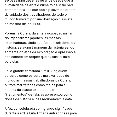
Se passaram dezenas de anos desde que a 
humanidade celebra o Primeiro de Maio para 
comemorar a luta que sob a palavra de ordem 
da unidade dos trabalhadores de todo o 
mundo travaram por sua libertação classista 
no mesmo dia de 1890.
Porém na Coreia, durante a ocupação militar 
do imperialismo japonês, as massas 
trabalhadoras, ainda que fossem criadoras da 
história, estavam à margem da história sendo 
somente objetos da exploração e opressão e 
não conheciam sequer que existia tal data 
para elas.
Foi o grande camarada Kim Il Sung quem 
apreciou como os seres mais valiosos do 
mundo as massas trabalhadoras da Coreia, 
outrora mal tratadas como meios para a 
riqueza da classe exploradora e 
“instrumentos” de fala, as apresentou como 
donas da história e lhes recuperaram a data.
A fez ser celebrada com grande significado 
durante a árdua Luta Armada Antijaponesa para 