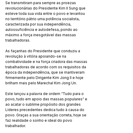
Se transmitiram para sempre as proezas 
revolucionárias do Presidente Kim Il Sung que 
esteve toda sua vida entre o povo e levantou 
no território pátrio uma potência socialista, 
caracterizada por sua independência, 
autossuficiência e autodefesa, pondo ao 
máximo a força inesgotável das massas 
trabalhadoras.
As façanhas do Presidente que conduziu a 
revolução à vitória apoiando-se na 
combatividade e na força criadora das massas 
trabalhadoras de acordo com os requisitos da 
época da independência, que se mantiveram 
firmemente pelo Dirigente Kim Jong Il e hoje 
brilham mais pelo Marechal Kim Jong Un.
Este lançou a palavra de ordem “Tudo para o 
povo, tudo em apoio das massas populares” e 
ao acatar o sublime propósito dos grandes 
Líderes precedentes dedica tudo à causa do 
povo. Graças a sua orientação correta, hoje se 
faz realidade o sonho e ideal do povo 
trabalhador.