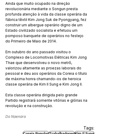
Ainda que muito ocupado na direção 
revolucionária mediante o Songun presta 
profunda atenção à vida da classe operária da 
fábrica têxtil Kim Jong Suk de Pyongyang, fez 
construir um albergue operário digno de um 
Estado civilizado socialista e efetuou um 
pomposo banquete de operários no festejo 
do Primeiro de Maio de 2014.
Em outubro do ano passado visitou o 
Complexo de Locomotivas Elétricas Kim Jong 
Thae que desenvolveu o novo metrô, 
valorizou altamente as proezas laborais do 
pessoal e deu aos operários da Coreia o título 
de máxima honra chamando-os de heroica 
classe operária de Kim Il Sung e Kim Jong Il.
Esta classe operária dirigida pelo grande 
Partido registrará somente vitórias e glórias na 
revolução e na construção.
Do Naenara
Tags:
Coreia Popular
Trabalhadores
Kim Il Sung