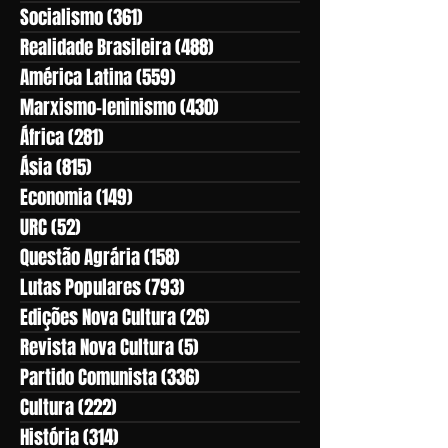
Socialismo
(361)
361 posts
Realidade Brasileira
(488)
488 posts
América Latina
(559)
559 posts
Marxismo-leninismo
(430)
430 posts
África
(281)
281 posts
Ásia
(815)
815 posts
Economia
(149)
149 posts
URC
(52)
52 posts
Questão Agrária
(158)
158 posts
Lutas Populares
(793)
793 posts
Edições Nova Cultura
(26)
26 posts
Revista Nova Cultura
(5)
5 posts
Partido Comunista
(336)
336 posts
Cultura
(222)
222 posts
História
(314)
314 posts