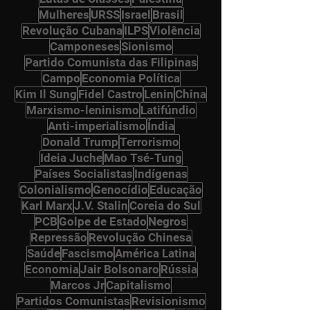
Mulheres
URSS
Israel
Brasil
Revolução Cubana
ILPS
Violência
Camponeses
Sionismo
Partido Comunista das Filipinas
Campo
Economia Política
Kim Il Sung
Fidel Castro
Lenin
China
Marxismo-leninismo
Latifúndio
Anti-imperialismo
Índia
Donald Trump
Terrorismo
Ideia Juche
Mao Tsé-Tung
Países Socialistas
Indígenas
Colonialismo
Genocídio
Educação
Karl Marx
J.V. Stalin
Coreia do Sul
PCB
Golpe de Estado
Negros
Repressão
Revolução Chinesa
Saúde
Fascismo
América Latina
Economia
Jair Bolsonaro
Rússia
Marcos Jr
Capitalismo
Partidos Comunistas
Revisionismo