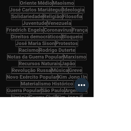
Oriente Médio
Maoísmo
José Carlos Mariátegui
Ideologia
Solidariedade
Religião
Filosofia
Juventude
Venezuela
Friedrich Engels
Coronavírus
França
Direitos democráticos
Bloqueio
José Maria Sison
Protestos
Racismo
Rodrigo Duterte
Notas da Guerra Popular
Marxismo
Recursos Naturais
Japão
Revolução Russa
Música
Greve
Novo Exército Popular
Kim Jong Un
Materialismo Histórico
Guerra Popular
São Paulo
Argentina
Ucrânia
Guerra Civil
Kim Jong Il
Eleições
Petrobrás
Stalin
História
Literatura
Naxalitas
Ernesto Guevara
Peru
Naxalitas
Povos Originários
Irã
OTAN
MST
Frente Popular de Libertação da Palestina