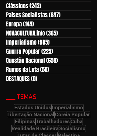
Clássicos
(242)
242 posts
Países Socialistas
(647)
647 posts
Europa
(144)
144 posts
NOVACULTURA.info
(365)
365 posts
Imperialismo
(985)
985 posts
Guerra Popular
(225)
225 posts
Questão Nacional
(658)
658 posts
Rumos da Luta
(50)
50 posts
DESTAQUES
(0)
0 post
___ TEMAS
Estados Unidos
Imperialismo
Libertação Nacional
Coreia Popular
Filipinas
Trabalhadores
Cuba
Realidade Brasileira
Socialismo
Lutas de Classes
Palestina