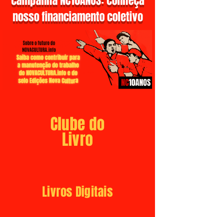
campanha NC10ANOS: conheça
nosso financiamento coletivo
Clube do
Livro
Livros Digitais