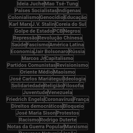
Ideia Juche
Mao Tsé-Tung
Países Socialistas
Indígenas
Colonialismo
Genocídio
Educação
Karl Marx
J.V. Stalin
Coreia do Sul
Golpe de Estado
PCB
Negros
Repressão
Revolução Chinesa
Saúde
Fascismo
América Latina
Economia
Jair Bolsonaro
Rússia
Marcos Jr
Capitalismo
Partidos Comunistas
Revisionismo
Oriente Médio
Maoísmo
José Carlos Mariátegui
Ideologia
Solidariedade
Religião
Filosofia
Juventude
Venezuela
Friedrich Engels
Coronavírus
França
Direitos democráticos
Bloqueio
José Maria Sison
Protestos
Racismo
Rodrigo Duterte
Notas da Guerra Popular
Marxismo