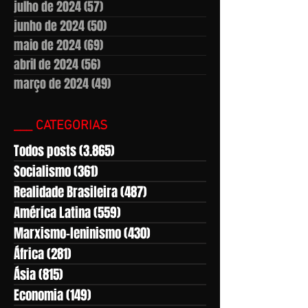
julho de 2024
(57)
57 posts
junho de 2024
(50)
50 posts
maio de 2024
(69)
69 posts
abril de 2024
(56)
56 posts
março de 2024
(49)
49 posts
___ CATEGORIAS
Todos posts
(3.865)
3.865 posts
Socialismo
(361)
361 posts
Realidade Brasileira
(487)
487 posts
América Latina
(559)
559 posts
Marxismo-leninismo
(430)
430 posts
África
(281)
281 posts
Ásia
(815)
815 posts
Economia
(149)
149 posts