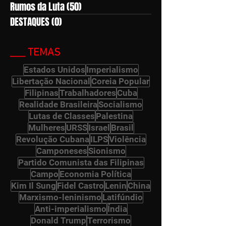
Rumos da Luta
(50)
50 posts
DESTAQUES
(0)
0 post
___ TEMAS
Estados Unidos
Imperialismo
Libertação Nacional
Coreia Popular
Filipinas
Trabalhadores
Cuba
Realidade Brasileira
Socialismo
Lutas de Classes
Palestina
Mulheres
URSS
Israel
Brasil
Revolução Cubana
ILPS
Violência
Camponeses
Sionismo
Partido Comunista das Filipinas
Campo
Economia Política
Kim Il Sung
Fidel Castro
Lenin
China
Marxismo-leninismo
Latifúndio
Anti-imperialismo
Índia
Donald Trump
Terrorismo