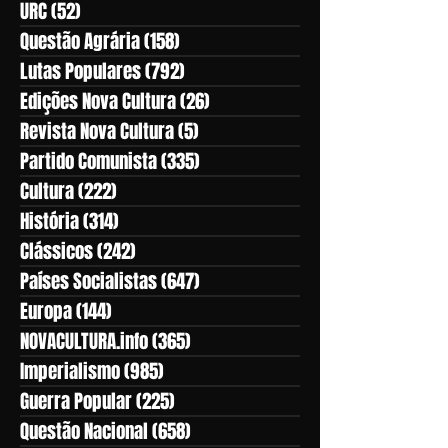
URC
(52)
52 posts
Questão Agrária
(158)
158 posts
Lutas Populares
(792)
792 posts
Edições Nova Cultura
(26)
26 posts
Revista Nova Cultura
(5)
5 posts
Partido Comunista
(335)
335 posts
Cultura
(222)
222 posts
História
(314)
314 posts
Clássicos
(242)
242 posts
Países Socialistas
(647)
647 posts
Europa
(144)
144 posts
NOVACULTURA.info
(365)
365 posts
Imperialismo
(985)
985 posts
Guerra Popular
(225)
225 posts
Questão Nacional
(658)
658 posts