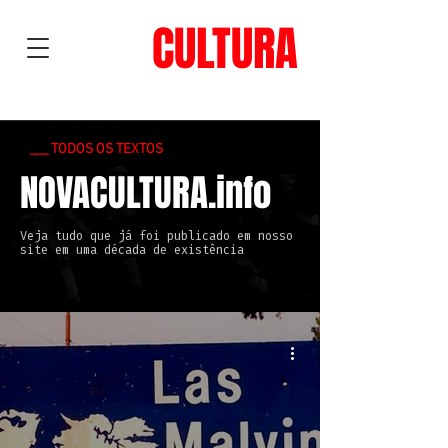
NOVA
CULTURA
___ TODOS OS TEXTOS
NOVACULTURA.info
Veja tudo que já foi publicado em nosso
site em uma década de existência