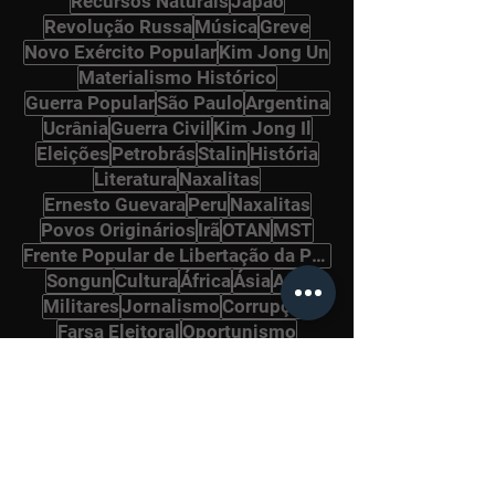
Recursos Naturais
Japão
Revolução Russa
Música
Greve
Novo Exército Popular
Kim Jong Un
Materialismo Histórico
Guerra Popular
São Paulo
Argentina
Ucrânia
Guerra Civil
Kim Jong Il
Eleições
Petrobrás
Stalin
História
Literatura
Naxalitas
Ernesto Guevara
Peru
Naxalitas
Povos Originários
Irã
OTAN
MST
Frente Popular de Libertação da Palestina
Songun
Cultura
África
Ásia
Arte
Militares
Jornalismo
Corrupção
Farsa Eleitoral
Oportunismo
Internacional Comunista
Política
Vietnã
Gramsci
Pará
Panteras Negras
Ditadura Militar
Drogas
Alemanha
Imigrantes
Bolcheviques
Afeganistão
Revolução Cultural
Ho Chi Minh