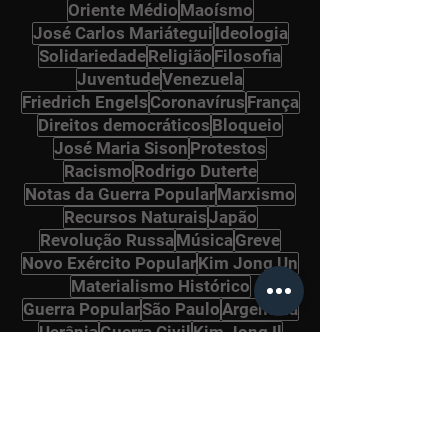
Oriente Médio
Maoísmo
José Carlos Mariátegui
Ideologia
Solidariedade
Religião
Filosofia
Juventude
Venezuela
Friedrich Engels
Coronavírus
França
Direitos democráticos
Bloqueio
José Maria Sison
Protestos
Racismo
Rodrigo Duterte
Notas da Guerra Popular
Marxismo
Recursos Naturais
Japão
Revolução Russa
Música
Greve
Novo Exército Popular
Kim Jong Un
Materialismo Histórico
Guerra Popular
São Paulo
Argentina
Ucrânia
Guerra Civil
Kim Jong Il
Eleições
Petrobrás
Stalin
História
Literatura
Naxalitas
Ernesto Guevara
Peru
Naxalitas
Povos Originários
Irã
OTAN
MST
Frente Popular de Libertação da Palestina