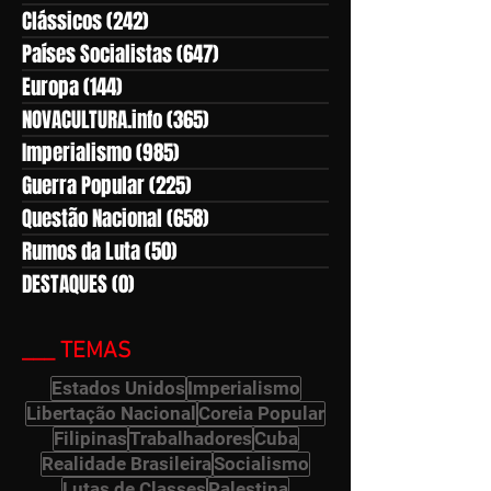
Clássicos
(242)
242 posts
Países Socialistas
(647)
647 posts
Europa
(144)
144 posts
NOVACULTURA.info
(365)
365 posts
Imperialismo
(985)
985 posts
Guerra Popular
(225)
225 posts
Questão Nacional
(658)
658 posts
Rumos da Luta
(50)
50 posts
DESTAQUES
(0)
0 post
___ TEMAS
Estados Unidos
Imperialismo
Libertação Nacional
Coreia Popular
Filipinas
Trabalhadores
Cuba
Realidade Brasileira
Socialismo
Lutas de Classes
Palestina