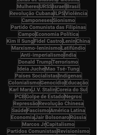
Mulheres
URSS
Israel
Brasil
Revolução Cubana
ILPS
Violência
Camponeses
Sionismo
Partido Comunista das Filipinas
Campo
Economia Política
Kim Il Sung
Fidel Castro
Lenin
China
Marxismo-leninismo
Latifúndio
Anti-imperialismo
Índia
Donald Trump
Terrorismo
Ideia Juche
Mao Tsé-Tung
Países Socialistas
Indígenas
Colonialismo
Genocídio
Educação
Karl Marx
J.V. Stalin
Coreia do Sul
PCB
Golpe de Estado
Negros
Repressão
Revolução Chinesa
Saúde
Fascismo
América Latina
Economia
Jair Bolsonaro
Rússia
Marcos Jr
Capitalismo
Partidos Comunistas
Revisionismo