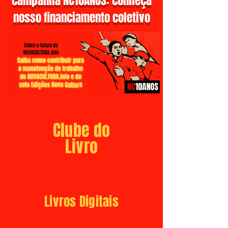
campanha NC10ANOS: conheça
nosso financiamento coletivo
Clube do
Livro
Livros Digitais