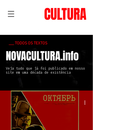
NOVA
CULTURA
___ TODOS OS TEXTOS
NOVACULTURA.info
Veja tudo que já foi publicado em nosso
site em uma década de existência