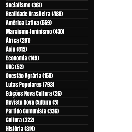
Socialismo
(361)
361 posts
Realidade Brasileira
(488)
488 posts
América Latina
(559)
559 posts
Marxismo-leninismo
(430)
430 posts
África
(281)
281 posts
Ásia
(815)
815 posts
Economia
(149)
149 posts
URC
(52)
52 posts
Questão Agrária
(158)
158 posts
Lutas Populares
(793)
793 posts
Edições Nova Cultura
(26)
26 posts
Revista Nova Cultura
(5)
5 posts
Partido Comunista
(336)
336 posts
Cultura
(222)
222 posts
História
(314)
314 posts