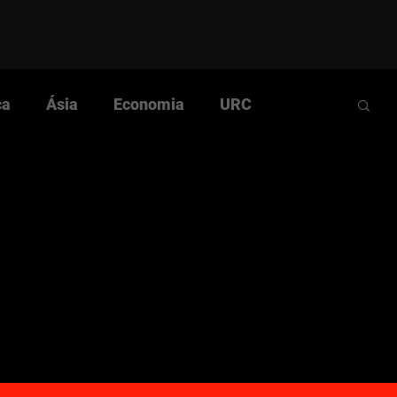
ca
Ásia
Economia
URC
Comunista
Cultura
História
ular
Questão Nacional
Rumos da Luta