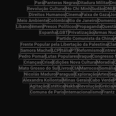
Pará
Panteras Negras
Ditadura Militar
Dr
osts
Revolução Cultural
Ho Chi Minh
Sudão
ONU
ts
Direitos Humanos
Cinema
Faixa de Gaza
Jo
osts
Meio Ambiente
Colômbia
Rio de Janeiro
Domenic
Líbano
Iêmen
Presos Políticos
Propaganda
Questã
Espanha
LGBT
Privatização
Armas Nuc
Partido Comunista da China
A
Frente Popular pela Libertação da Palestina
Cla
Samora Machel
LCP
Itália
PT
Reformismo
Entrev
osts
Pedro Pomar
Lutas Populares
Iraque
Congresso 
Crianças
Crise
Edições Nova Cultura
Moradia
sts
Mato Grosso do Sul
Livros
CIA
Marrocos
Somália
Nicolás Maduro
Paraguai
Exploração
Artes
Seg
Alexandra Kollontai
Minas Gerais
Cabo Verde
P
s
Agitação
Estética
Nakba
Revolução
Grécia
A
sts
Comuna de Paris
Internacionalismo
Frantz