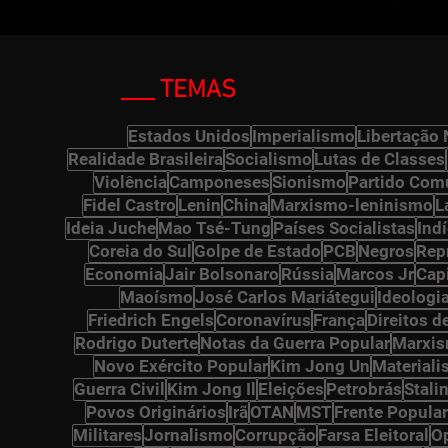
___ TEMAS
ts
Estados Unidos
Imperialismo
Libertação 
Realidade Brasileira
Socialismo
Lutas de Classes
Violência
Camponeses
Sionismo
Partido Comu
 posts
Fidel Castro
Lenin
China
Marxismo-leninismo
L
s
Ideia Juche
Mao Tsé-Tung
Países Socialistas
Ind
Coreia do Sul
Golpe de Estado
PCB
Negros
Rep
 posts
Economia
Jair Bolsonaro
Rússia
Marcos Jr
Cap
Maoísmo
José Carlos Mariátegui
Ideologi
Friedrich Engels
Coronavírus
França
Direitos 
Rodrigo Duterte
Notas da Guerra Popular
Marxi
Novo Exército Popular
Kim Jong Un
Materiali
Guerra Civil
Kim Jong Il
Eleições
Petrobrás
Stali
s
Povos Originários
Irã
OTAN
MST
Frente Popular
ts
Militares
Jornalismo
Corrupção
Farsa Eleitoral
O