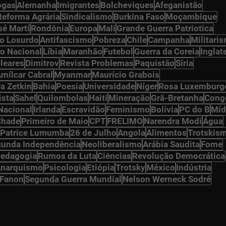
ogas
Alemanha
Imigrantes
Bolcheviques
Afeganistão
Reforma Agrária
Sindicalismo
Burkina Faso
Moçambique
sé Martí
Rondônia
Europa
Mali
Grande Guerra Patriotica
o Losurdo
Antifascismo
Pobreza
Chile
Campanha
Militari
o Nacional
Líbia
Maranhão
Futebol
Guerra da Coreia
Inglat
leares
Dimitrov
Revista Problemas
Paquistão
Síria
mílcar Cabral
Myanmar
Maurício Grabois
ra Zetkin
Bahia
Poesia
Universidade
Níger
Rosa Luxemburg
ista
Sahel
Quilombolas
Haiti
Mineração
Grã-Bretanha
Cong
Nacional
Irlanda
Escravidão
Feminismo
Bolívia
PC do B
Míd
Chade
Primeiro de Maio
CPT
FRELIMO
Narendra Modi
Água
Patrice Lumumba
26 de Julho
Angola
Alimentos
Trotskis
unda Independência
Neoliberalismo
Arábia Saudita
Fome
edagogia
Rumos da Luta
Ciências
Revolução Democrática
narquismo
Psicologia
Etiópia
Trotsky
México
Indústria
 Fanon
Segunda Guerra Mundial
Nelson Werneck Sodré