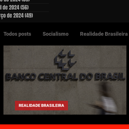
il de 2024
(56)
56 posts
ço de 2024
(49)
49 posts
Todos posts
Socialismo
Realidade Brasileira
Questão Agrária
Lutas Populares
Ediçõe
Clássicos
Países Socialistas
Europa
DESTAQUES
REALIDADE BRASILEIRA
A política monetária na mão dos bancos