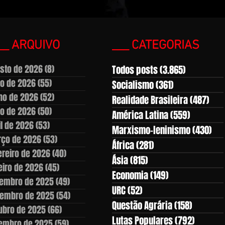
__ ARQUIVO
___ CATEGORIAS
sto de 2026
(8)
8 posts
Todos posts
(3.865)
3.865 pos
ho de 2026
(55)
55 posts
Socialismo
(361)
361 posts
ho de 2026
(52)
52 posts
Realidade Brasileira
(487)
487
o de 2026
(50)
50 posts
América Latina
(559)
559 post
il de 2026
(53)
53 posts
Marxismo-leninismo
(430)
430
ço de 2026
(53)
53 posts
África
(281)
281 posts
ereiro de 2026
(40)
40 posts
Ásia
(815)
815 posts
eiro de 2026
(45)
45 posts
Economia
(149)
149 posts
embro de 2025
(49)
49 posts
URC
(52)
52 posts
embro de 2025
(54)
54 posts
Questão Agrária
(158)
158 post
ubro de 2025
(66)
66 posts
Lutas Populares
(792)
792 pos
embro de 2025
(59)
59 posts