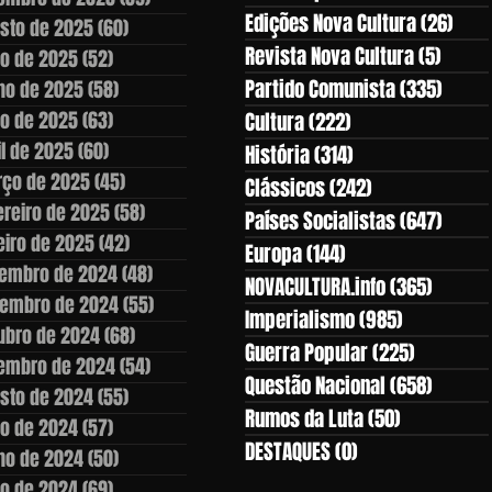
Edições Nova Cultura
(26)
26 p
sto de 2025
(60)
60 posts
Revista Nova Cultura
(5)
5 pos
ho de 2025
(52)
52 posts
Partido Comunista
(335)
335 p
ho de 2025
(58)
58 posts
o de 2025
(63)
63 posts
Cultura
(222)
222 posts
il de 2025
(60)
60 posts
História
(314)
314 posts
ço de 2025
(45)
45 posts
Clássicos
(242)
242 posts
ereiro de 2025
(58)
58 posts
Países Socialistas
(647)
647 p
eiro de 2025
(42)
42 posts
Europa
(144)
144 posts
embro de 2024
(48)
48 posts
NOVACULTURA.info
(365)
365 po
embro de 2024
(55)
55 posts
Imperialismo
(985)
985 posts
ubro de 2024
(68)
68 posts
Guerra Popular
(225)
225 post
embro de 2024
(54)
54 posts
Questão Nacional
(658)
658 po
sto de 2024
(55)
55 posts
Rumos da Luta
(50)
50 posts
ho de 2024
(57)
57 posts
DESTAQUES
(0)
0 post
ho de 2024
(50)
50 posts
o de 2024
(69)
69 posts