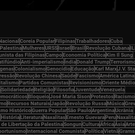
Nacional
Coreia Popular
Filipinas
Trabalhadores
Cuba
Palestina
Mulheres
URSS
Israel
Brasil
Revolução Cubana
I
nista das Filipinas
Campo
Economia Política
Kim Il Sung
atifúndio
Anti-imperialismo
Índia
Donald Trump
Terrorism
ígenas
Colonialismo
Genocídio
Educação
Karl Marx
J.V. Sta
ressão
Revolução Chinesa
Saúde
Fascismo
América Latina
italismo
Partidos Comunistas
Revisionismo
Oriente Médi
a
Solidariedade
Religião
Filosofia
Juventude
Venezuela
democráticos
Bloqueio
José Maria Sison
Protestos
Racismo
smo
Recursos Naturais
Japão
Revolução Russa
Música
Gre
smo Histórico
Guerra Popular
São Paulo
Argentina
Ucrânia
n
História
Literatura
Naxalitas
Ernesto Guevara
Peru
Naxalit
 de Libertação da Palestina
Songun
Cultura
África
Ásia
Arte
portunismo
Internacional Comunista
Política
Vietnã
Grams