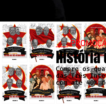
___ PROMOÇ
História
Compre os qua
das Três Inte
com até 40% d