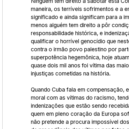
Ninguém tem direito a sabotar esta Conf
maneira, os terríveis sofrimentos e a e
significado e ainda significam para a 
menos alguém tem direito a pôr condiçõ
responsabilidade histórica, e indeniza
qualificar o horrível genocídio que n
contra o irmão povo palestino por parte
superpotência hegemônica, hoje atua
quase dois mil anos foi vítima das mai
injustiças cometidas na história.
Quando Cuba fala em compensação, e a
moral com as vítimas do racismo, tend
indenizações que estão sendo recebid
quem em pleno coração da Europa sofre
não pretende a procura impossível dos 