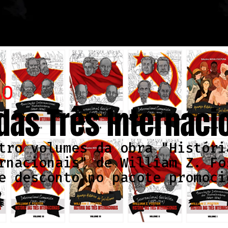
ÃO
 das Três Internaci
tro volumes da obra "Históri
rnacionais" de William Z. Fo
e desconto no pacote promoci