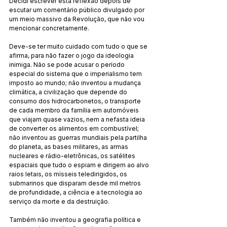
Decidi escrever esta reflexão depois de 
escutar um comentário público divulgado por 
um meio massivo da Revolução, que não vou 
mencionar concretamente.
Deve-se ter muito cuidado com tudo o que se 
afirma, para não fazer o jogo da ideologia 
inimiga. Não se pode acusar o período 
especial do sistema que o imperialismo tem 
imposto ao mundo; não inventou a mudança 
climática, a civilização que depende do 
consumo dos hidrocarbonetos, o transporte 
de cada membro da família em automóveis 
que viajam quase vazios, nem a nefasta ideia 
de converter os alimentos em combustível; 
não inventou as guerras mundiais pela partilha 
do planeta, as bases militares, as armas 
nucleares e rádio-eletrônicas, os satélites 
espaciais que tudo o espiam e dirigem ao alvo 
raios letais, os mísseis teledirigidos, os 
submarinos que disparam desde mil metros 
de profundidade, a ciência e a tecnologia ao 
serviço da morte e da destruição.
Também não inventou a geografia política e 