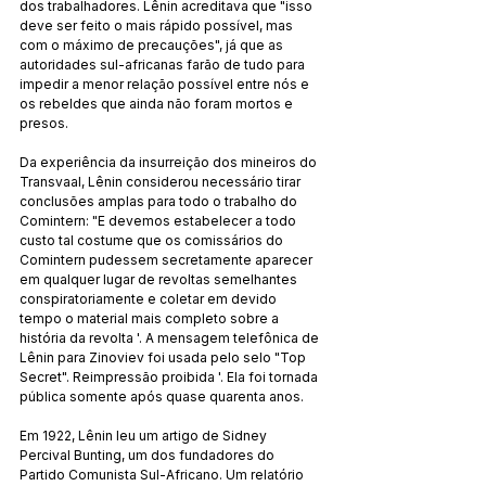
dos trabalhadores. Lênin acreditava que "isso 
deve ser feito o mais rápido possível, mas 
com o máximo de precauções", já que as 
autoridades sul-africanas farão de tudo para 
impedir a menor relação possível entre nós e 
os rebeldes que ainda não foram mortos e 
presos.
Da experiência da insurreição dos mineiros do 
Transvaal, Lênin considerou necessário tirar 
conclusões amplas para todo o trabalho do 
Comintern: "E devemos estabelecer a todo 
custo tal costume que os comissários do 
Comintern pudessem secretamente aparecer 
em qualquer lugar de revoltas semelhantes 
conspiratoriamente e coletar em devido 
tempo o material mais completo sobre a 
história da revolta '. A mensagem telefônica de 
Lênin para Zinoviev foi usada pelo selo "Top 
Secret". Reimpressão proibida '. Ela foi tornada 
pública somente após quase quarenta anos.
Em 1922, Lênin leu um artigo de Sidney 
Percival Bunting, um dos fundadores do 
Partido Comunista Sul-Africano. Um relatório 