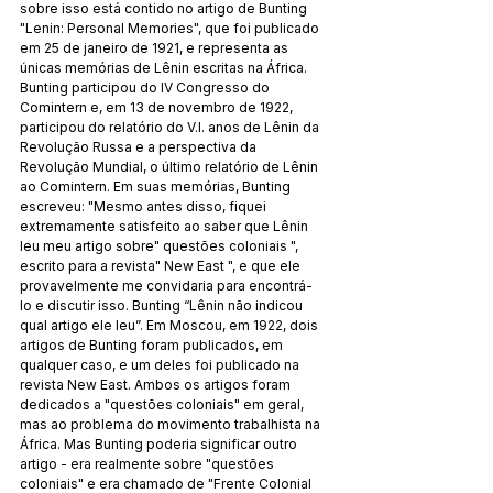
sobre isso está contido no artigo de Bunting 
"Lenin: Personal Memories", que foi publicado 
em 25 de janeiro de 1921, e representa as 
únicas memórias de Lênin escritas na África. 
Bunting participou do IV Congresso do 
Comintern e, em 13 de novembro de 1922, 
participou do relatório do V.I. anos de Lênin da 
Revolução Russa e a perspectiva da 
Revolução Mundial, o último relatório de Lênin 
ao Comintern. Em suas memórias, Bunting 
escreveu: "Mesmo antes disso, fiquei 
extremamente satisfeito ao saber que Lênin 
leu meu artigo sobre" questões coloniais ", 
escrito para a revista" New East ", e que ele 
provavelmente me convidaria para encontrá-
lo e discutir isso. Bunting “Lênin não indicou 
qual artigo ele leu”. Em Moscou, em 1922, dois 
artigos de Bunting foram publicados, em 
qualquer caso, e um deles foi publicado na 
revista New East. Ambos os artigos foram 
dedicados a "questões coloniais" em geral, 
mas ao problema do movimento trabalhista na 
África. Mas Bunting poderia significar outro 
artigo - era realmente sobre "questões 
coloniais" e era chamado de "Frente Colonial 