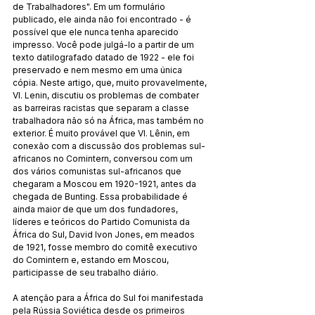
de Trabalhadores". Em um formulário 
publicado, ele ainda não foi encontrado - é 
possível que ele nunca tenha aparecido 
impresso. Você pode julgá-lo a partir de um 
texto datilografado datado de 1922 - ele foi 
preservado e nem mesmo em uma única 
cópia. Neste artigo, que, muito provavelmente, 
VI. Lenin, discutiu os problemas de combater 
as barreiras racistas que separam a classe 
trabalhadora não só na África, mas também no 
exterior. É muito provável que VI. Lênin, em 
conexão com a discussão dos problemas sul-
africanos no Comintern, conversou com um 
dos vários comunistas sul-africanos que 
chegaram a Moscou em 1920-1921, antes da 
chegada de Bunting. Essa probabilidade é 
ainda maior de que um dos fundadores, 
líderes e teóricos do Partido Comunista da 
África do Sul, David Ivon Jones, em meados 
de 1921, fosse membro do comitê executivo 
do Comintern e, estando em Moscou, 
participasse de seu trabalho diário.
A atenção para a África do Sul foi manifestada 
pela Rússia Soviética desde os primeiros 