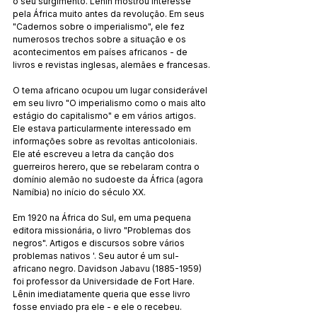
o seu surgimento. Lênin mostrou interesse 
pela África muito antes da revolução. Em seus 
"Cadernos sobre o imperialismo", ele fez 
numerosos trechos sobre a situação e os 
acontecimentos em países africanos - de 
livros e revistas inglesas, alemães e francesas.
O tema africano ocupou um lugar considerável 
em seu livro "O imperialismo como o mais alto 
estágio do capitalismo" e em vários artigos. 
Ele estava particularmente interessado em 
informações sobre as revoltas anticoloniais. 
Ele até escreveu a letra da canção dos 
guerreiros herero, que se rebelaram contra o 
domínio alemão no sudoeste da África (agora 
Namíbia) no início do século XX.
Em 1920 na África do Sul, em uma pequena 
editora missionária, o livro "Problemas dos 
negros". Artigos e discursos sobre vários 
problemas nativos '. Seu autor é um sul-
africano negro. Davidson Jabavu (1885-1959) 
foi professor da Universidade de Fort Hare. 
Lênin imediatamente queria que esse livro 
fosse enviado pra ele - e ele o recebeu.