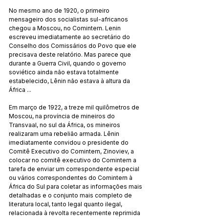
No mesmo ano de 1920, o primeiro 
mensageiro dos socialistas sul-africanos 
chegou a Moscou, no Comintern. Lenin 
escreveu imediatamente ao secretário do 
Conselho dos Comissários do Povo que ele 
precisava deste relatório. Mas parece que 
durante a Guerra Civil, quando o governo 
soviético ainda não estava totalmente 
estabelecido, Lênin não estava à altura da 
África ...
Em março de 1922, a treze mil quilômetros de 
Moscou, na província de mineiros do 
Transvaal, no sul da África, os mineiros 
realizaram uma rebelião armada. Lênin 
imediatamente convidou o presidente do 
Comitê Executivo do Comintern, Zinoviev, a 
colocar no comitê executivo do Comintern a 
tarefa de enviar um correspondente especial 
ou vários correspondentes do Comintern à 
África do Sul para coletar as informações mais 
detalhadas e o conjunto mais completo de 
literatura local, tanto legal quanto ilegal, 
relacionada à revolta recentemente reprimida 