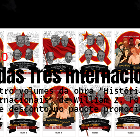
ÃO
 das Três Internaci
tro volumes da obra "Históri
rnacionais" de William Z. Fo
e desconto no pacote promoci