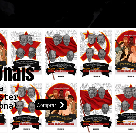
onais
a
ster
onal
Comprar