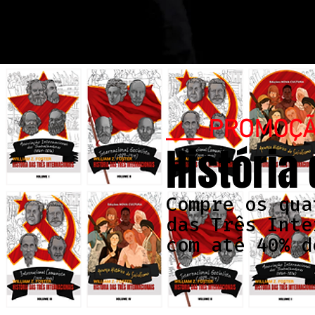
___ PROMOÇ
História
Compre os qua
das Três Inte
com até 40% d