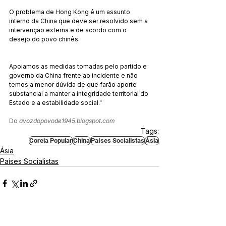
O problema de Hong Kong é um assunto 
interno da China que deve ser resolvido sem a 
intervenção externa e de acordo com o 
desejo do povo chinês.
Apoiamos as medidas tomadas pelo partido e 
governo da China frente ao incidente e não 
temos a menor dúvida de que farão aporte 
substancial a manter a integridade territorial do 
Estado e a estabilidade social."
Do 
avozdopovode1945.blogspot.com
Tags:
Coreia Popular
China
Países Socialistas
Ásia
Ásia
Países Socialistas