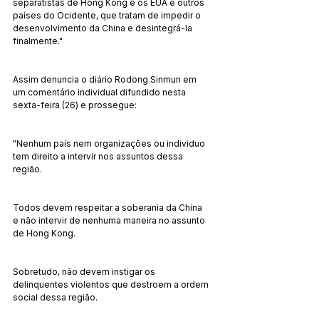
separatistas de Hong Kong e os EUA e outros 
países do Ocidente, que tratam de impedir o 
desenvolvimento da China e desintegrá-la 
finalmente."
Assim denuncia o diário Rodong Sinmun em 
um comentário individual difundido nesta 
sexta-feira (26) e prossegue:
"Nenhum país nem organizações ou individuo 
tem direito a intervir nos assuntos dessa 
região.
Todos devem respeitar a soberania da China 
e não intervir de nenhuma maneira no assunto 
de Hong Kong.
Sobretudo, não devem instigar os 
delinquentes violentos que destroem a ordem 
social dessa região.