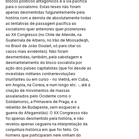
blocos políticos antagónicos e a via pacífica 
para o socialismo. Estas teses não foram 
apenas desmentidas fulgurantemente pela 
história com a derrota de absolutamente todas 
as tentativas de passagem pacífica ao 
socialismo quer anteriores quer posteriores 
ao XX Congresso (no Chile de Allende, na 
Guatemala de Arbens, no Irão de Mossadeqh, 
no Brasil de João Goulart, só para citar os 
casos mais evidentes). Não foram 
desmentidas, também, pela sabotagem e 
desmantelamento do bloco socialista por 
ação dos países capitalistas (que foi desde as 
investidas militares contrarrevoluções 
triunfantes ou em curso - no Vietnã, em Cuba, 
em Angola, na Coreia, e num longo etc. -, até à 
criação de movimentos de massas 
assalariados pelo Ocidente como o 
Solidarnorsc, a Primavera de Praga, e a 
rebelião de Budapeste, sem esquecer a 
guerra do Afeganistão). O XX Congresso não 
foi apenas desmentido pela história, e não 
revelou apenas cegueira na interpretação da 
conjuntura histórica em que foi feito. Os 
homens que participaram nele vinham do 