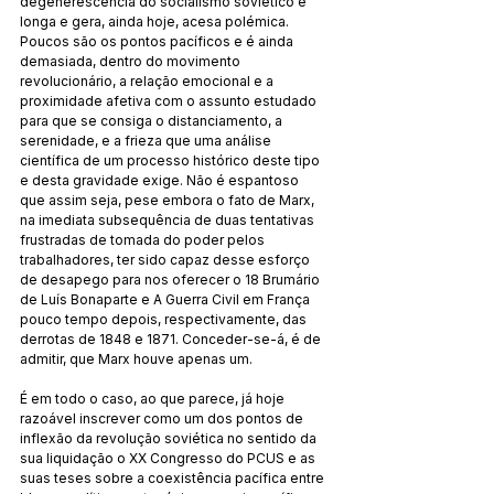
degenerescência do socialismo soviético é 
longa e gera, ainda hoje, acesa polémica. 
Poucos são os pontos pacíficos e é ainda 
demasiada, dentro do movimento 
revolucionário, a relação emocional e a 
proximidade afetiva com o assunto estudado 
para que se consiga o distanciamento, a 
serenidade, e a frieza que uma análise 
científica de um processo histórico deste tipo 
e desta gravidade exige. Não é espantoso 
que assim seja, pese embora o fato de Marx, 
na imediata subsequência de duas tentativas 
frustradas de tomada do poder pelos 
trabalhadores, ter sido capaz desse esforço 
de desapego para nos oferecer o 18 Brumário 
de Luís Bonaparte e A Guerra Civil em França 
pouco tempo depois, respectivamente, das 
derrotas de 1848 e 1871. Conceder-se-á, é de 
admitir, que Marx houve apenas um.
É em todo o caso, ao que parece, já hoje 
razoável inscrever como um dos pontos de 
inflexão da revolução soviética no sentido da 
sua liquidação o XX Congresso do PCUS e as 
suas teses sobre a coexistência pacífica entre 