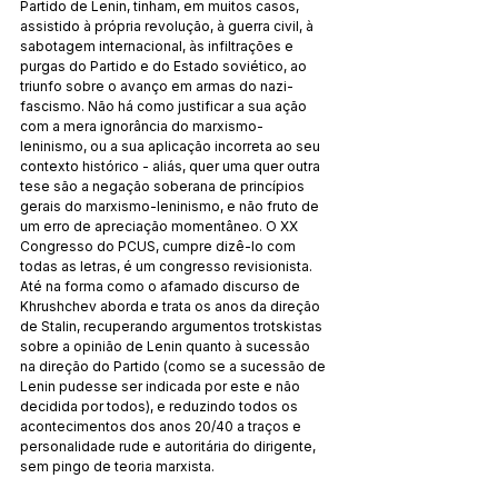
Partido de Lenin, tinham, em muitos casos, 
assistido à própria revolução, à guerra civil, à 
sabotagem internacional, às infiltrações e 
purgas do Partido e do Estado soviético, ao 
triunfo sobre o avanço em armas do nazi-
fascismo. Não há como justificar a sua ação 
com a mera ignorância do marxismo-
leninismo, ou a sua aplicação incorreta ao seu 
contexto histórico - aliás, quer uma quer outra 
tese são a negação soberana de princípios 
gerais do marxismo-leninismo, e não fruto de 
um erro de apreciação momentâneo. O XX 
Congresso do PCUS, cumpre dizê-lo com 
todas as letras, é um congresso revisionista. 
Até na forma como o afamado discurso de 
Khrushchev aborda e trata os anos da direção 
de Stalin, recuperando argumentos trotskistas 
sobre a opinião de Lenin quanto à sucessão 
na direção do Partido (como se a sucessão de 
Lenin pudesse ser indicada por este e não 
decidida por todos), e reduzindo todos os 
acontecimentos dos anos 20/40 a traços e 
personalidade rude e autoritária do dirigente, 
sem pingo de teoria marxista.