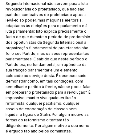
Segunda Internacional não servem para a luta 
revolucionária do proletariado, que não são 
partidos combativos do proletariado aptos a 
levá-lo ao poder, mas máquinas eleitorais, 
adaptadas às eleições para o parlamento e à 
luta parlamentar. Isto explica precisamente o 
facto de que durante o período de predomínio 
dos oportunistas da Segunda Internacional a 
organização fundamental do proletariado não 
foi o seu Partido, mas os seus representantes 
parlamentares. É sabido que neste período o 
Partido era, no fundamental, um apêndice da 
sua fracção parlamentar e um elemento 
colocado ao serviço desta. É desnecessário 
demonstrar como, em tais condições, com 
semelhante partido à frente, não se podia falar 
em preparar o proletariado para a revolução". É 
impossível manter viva qualquer ilusão 
reformista, qualquer pacifismo, qualquer 
anseio de cooperação de classes sem 
liquidar a figura de Stalin. Por algum motivo as 
forças do reformismo o tentam tão 
diligentemente. Por algum motivo o seu nome 
é erguido tão alto pelos comunistas.