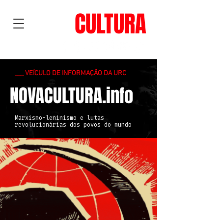
NOVA
CULTURA
___ VEÍCULO DE INFORMAÇÃO DA URC
NOVACULTURA.info
Marxismo-leninismo e lutas
revolucionárias dos povos do mundo