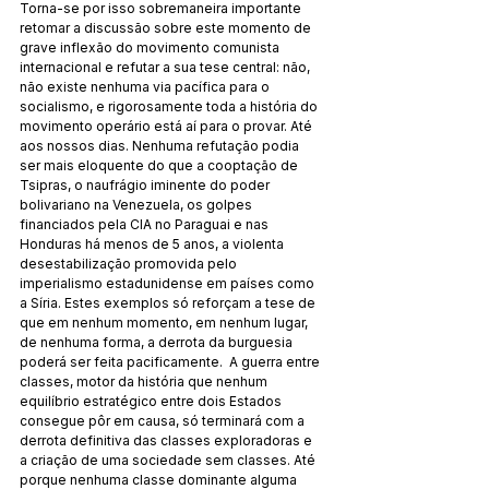
Torna-se por isso sobremaneira importante 
retomar a discussão sobre este momento de 
grave inflexão do movimento comunista 
internacional e refutar a sua tese central: não, 
não existe nenhuma via pacífica para o 
socialismo, e rigorosamente toda a história do 
movimento operário está aí para o provar. Até 
aos nossos dias. Nenhuma refutação podia 
ser mais eloquente do que a cooptação de 
Tsipras, o naufrágio iminente do poder 
bolivariano na Venezuela, os golpes 
financiados pela CIA no Paraguai e nas 
Honduras há menos de 5 anos, a violenta 
desestabilização promovida pelo 
imperialismo estadunidense em países como 
a Síria. Estes exemplos só reforçam a tese de 
que em nenhum momento, em nenhum lugar, 
de nenhuma forma, a derrota da burguesia 
poderá ser feita pacificamente.  A guerra entre 
classes, motor da história que nenhum 
equilíbrio estratégico entre dois Estados 
consegue pôr em causa, só terminará com a 
derrota definitiva das classes exploradoras e 
a criação de uma sociedade sem classes. Até 
porque nenhuma classe dominante alguma 