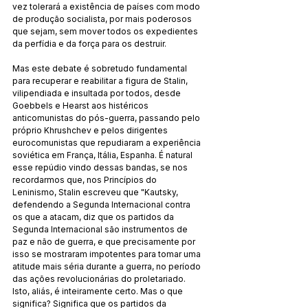
vez tolerará a existência de países com modo 
de produção socialista, por mais poderosos 
que sejam, sem mover todos os expedientes 
da perfídia e da força para os destruir.
Mas este debate é sobretudo fundamental 
para recuperar e reabilitar a figura de Stalin, 
vilipendiada e insultada por todos, desde 
Goebbels e Hearst aos histéricos 
anticomunistas do pós-guerra, passando pelo 
próprio Khrushchev e pelos dirigentes 
eurocomunistas que repudiaram a experiência 
soviética em França, Itália, Espanha. É natural 
esse repúdio vindo dessas bandas, se nos 
recordarmos que, nos Princípios do 
Leninismo, Stalin escreveu que "Kautsky, 
defendendo a Segunda Internacional contra 
os que a atacam, diz que os partidos da 
Segunda Internacional são instrumentos de 
paz e não de guerra, e que precisamente por 
isso se mostraram impotentes para tomar uma 
atitude mais séria durante a guerra, no período 
das ações revolucionárias do proletariado. 
Isto, aliás, é inteiramente certo. Mas o que 
significa? Significa que os partidos da 