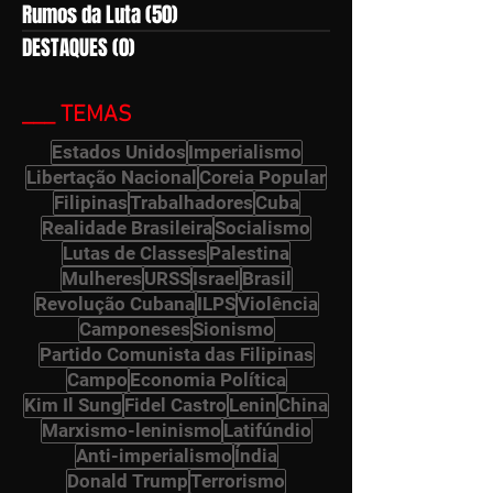
Rumos da Luta
(50)
50 posts
DESTAQUES
(0)
0 post
___ TEMAS
Estados Unidos
Imperialismo
Libertação Nacional
Coreia Popular
Filipinas
Trabalhadores
Cuba
Realidade Brasileira
Socialismo
Lutas de Classes
Palestina
Mulheres
URSS
Israel
Brasil
Revolução Cubana
ILPS
Violência
Camponeses
Sionismo
Partido Comunista das Filipinas
Campo
Economia Política
Kim Il Sung
Fidel Castro
Lenin
China
Marxismo-leninismo
Latifúndio
Anti-imperialismo
Índia
Donald Trump
Terrorismo