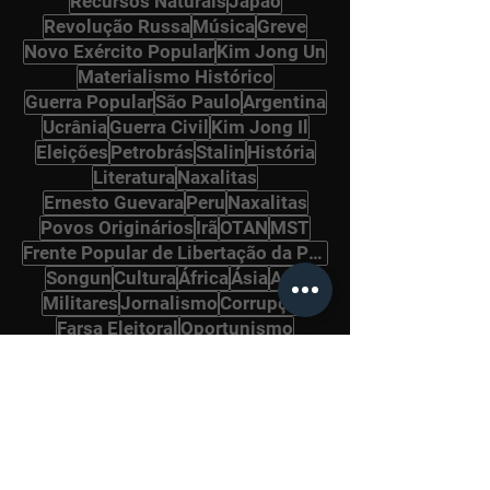
Recursos Naturais
Japão
Revolução Russa
Música
Greve
Novo Exército Popular
Kim Jong Un
Materialismo Histórico
Guerra Popular
São Paulo
Argentina
Ucrânia
Guerra Civil
Kim Jong Il
Eleições
Petrobrás
Stalin
História
Literatura
Naxalitas
Ernesto Guevara
Peru
Naxalitas
Povos Originários
Irã
OTAN
MST
Frente Popular de Libertação da Palestina
Songun
Cultura
África
Ásia
Arte
Militares
Jornalismo
Corrupção
Farsa Eleitoral
Oportunismo
Internacional Comunista
Política
Vietnã
Gramsci
Pará
Panteras Negras
Ditadura Militar
Drogas
Alemanha
Imigrantes
Bolcheviques
Afeganistão
Revolução Cultural
Ho Chi Minh