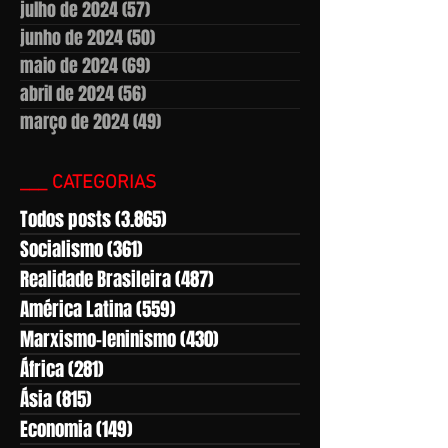
julho de 2024
(57)
57 posts
junho de 2024
(50)
50 posts
maio de 2024
(69)
69 posts
abril de 2024
(56)
56 posts
março de 2024
(49)
49 posts
___ CATEGORIAS
Todos posts
(3.865)
3.865 posts
Socialismo
(361)
361 posts
Realidade Brasileira
(487)
487 posts
América Latina
(559)
559 posts
Marxismo-leninismo
(430)
430 posts
África
(281)
281 posts
Ásia
(815)
815 posts
Economia
(149)
149 posts