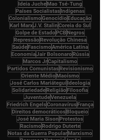
Ideia Juche
Mao Tsé-Tung
Países Socialistas
Indígenas
Colonialismo
Genocídio
Educação
Karl Marx
J.V. Stalin
Coreia do Sul
Golpe de Estado
PCB
Negros
Repressão
Revolução Chinesa
Saúde
Fascismo
América Latina
Economia
Jair Bolsonaro
Rússia
Marcos Jr
Capitalismo
Partidos Comunistas
Revisionismo
Oriente Médio
Maoísmo
José Carlos Mariátegui
Ideologia
Solidariedade
Religião
Filosofia
Juventude
Venezuela
Friedrich Engels
Coronavírus
França
Direitos democráticos
Bloqueio
José Maria Sison
Protestos
Racismo
Rodrigo Duterte
Notas da Guerra Popular
Marxismo