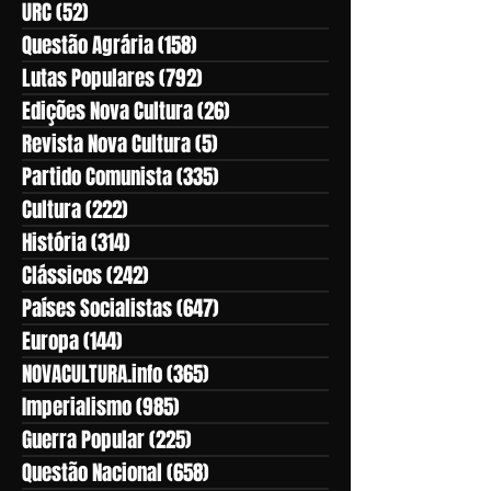
URC
(52)
52 posts
Questão Agrária
(158)
158 posts
Lutas Populares
(792)
792 posts
Edições Nova Cultura
(26)
26 posts
Revista Nova Cultura
(5)
5 posts
Partido Comunista
(335)
335 posts
Cultura
(222)
222 posts
História
(314)
314 posts
Clássicos
(242)
242 posts
Países Socialistas
(647)
647 posts
Europa
(144)
144 posts
NOVACULTURA.info
(365)
365 posts
Imperialismo
(985)
985 posts
Guerra Popular
(225)
225 posts
Questão Nacional
(658)
658 posts