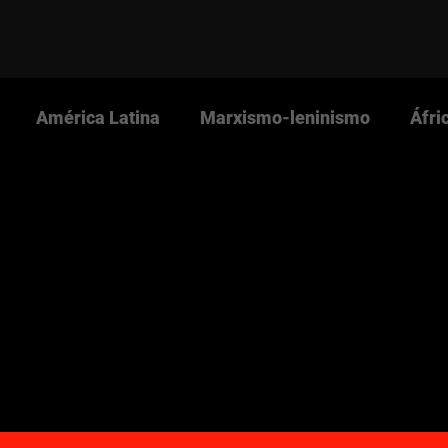
América Latina
Marxismo-leninismo
Áfri
s Nova Cultura
Revista Nova Cultura
Partido 
NOVACULTURA.info
Imperialismo
Guerra Pop
e e