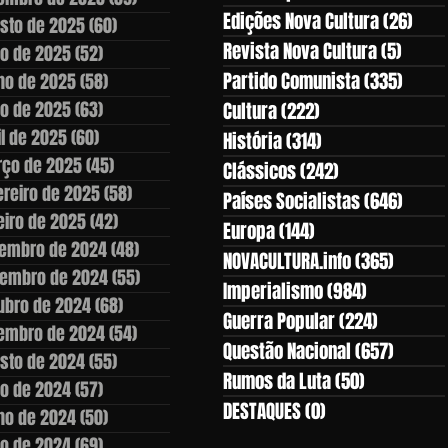
Edições Nova Cultura
(26)
26 p
sto de 2025
(60)
60 posts
Revista Nova Cultura
(5)
5 pos
ho de 2025
(52)
52 posts
Partido Comunista
(335)
335 p
ho de 2025
(58)
58 posts
o de 2025
(63)
63 posts
Cultura
(222)
222 posts
il de 2025
(60)
60 posts
História
(314)
314 posts
ço de 2025
(45)
45 posts
Clássicos
(242)
242 posts
ereiro de 2025
(58)
58 posts
Países Socialistas
(646)
646 p
eiro de 2025
(42)
42 posts
Europa
(144)
144 posts
embro de 2024
(48)
48 posts
NOVACULTURA.info
(365)
365 po
embro de 2024
(55)
55 posts
Imperialismo
(984)
984 posts
ubro de 2024
(68)
68 posts
Guerra Popular
(224)
224 post
embro de 2024
(54)
54 posts
Questão Nacional
(657)
657 po
sto de 2024
(55)
55 posts
Rumos da Luta
(50)
50 posts
ho de 2024
(57)
57 posts
DESTAQUES
(0)
0 post
ho de 2024
(50)
50 posts
o de 2024
(69)
69 posts