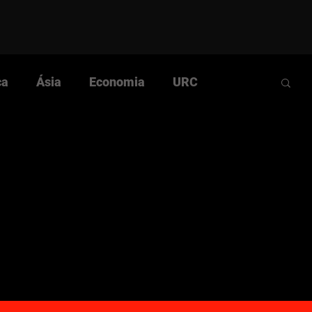
ca
Ásia
Economia
URC
Comunista
Cultura
História
ular
Questão Nacional
Rumos da Luta