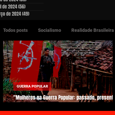
il de 2024
(56)
56 posts
ço de 2024
(49)
49 posts
Todos posts
Socialismo
Realidade Brasileira
Questão Agrária
Lutas Populares
Ediçõe
Clássicos
Países Socialistas
Europa
GUERRA POPULAR
DESTAQUES
"Mulheres na Guerra Popular: passado, present
futuro"