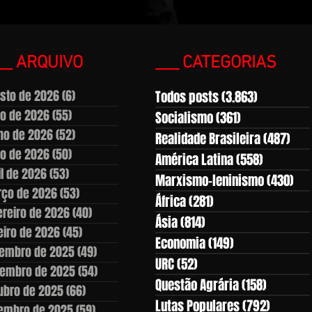
__ ARQUIVO
___ CATEGORIAS
sto de 2026
(6)
6 posts
Todos posts
(3.863)
3.863 pos
ho de 2026
(55)
55 posts
Socialismo
(361)
361 posts
ho de 2026
(52)
52 posts
Realidade Brasileira
(487)
487
o de 2026
(50)
50 posts
América Latina
(558)
558 post
il de 2026
(53)
53 posts
Marxismo-leninismo
(430)
430
ço de 2026
(53)
53 posts
África
(281)
281 posts
ereiro de 2026
(40)
40 posts
Ásia
(814)
814 posts
eiro de 2026
(45)
45 posts
Economia
(149)
149 posts
embro de 2025
(49)
49 posts
URC
(52)
52 posts
embro de 2025
(54)
54 posts
Questão Agrária
(158)
158 post
ubro de 2025
(66)
66 posts
Lutas Populares
(792)
792 pos
embro de 2025
(59)
59 posts