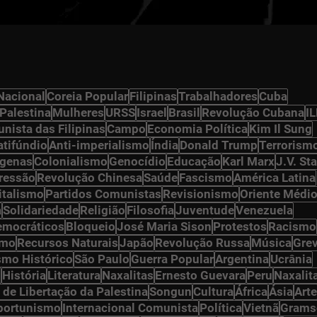
Nacional
Coreia Popular
Filipinas
Trabalhadores
Cuba
Palestina
Mulheres
URSS
Israel
Brasil
Revolução Cubana
I
nista das Filipinas
Campo
Economia Política
Kim Il Sung
atifúndio
Anti-imperialismo
Índia
Donald Trump
Terrorism
ígenas
Colonialismo
Genocídio
Educação
Karl Marx
J.V. Sta
ressão
Revolução Chinesa
Saúde
Fascismo
América Latina
italismo
Partidos Comunistas
Revisionismo
Oriente Médi
a
Solidariedade
Religião
Filosofia
Juventude
Venezuela
democráticos
Bloqueio
José Maria Sison
Protestos
Racismo
smo
Recursos Naturais
Japão
Revolução Russa
Música
Gre
smo Histórico
São Paulo
Guerra Popular
Argentina
Ucrânia
n
História
Literatura
Naxalitas
Ernesto Guevara
Peru
Naxalit
 de Libertação da Palestina
Songun
Cultura
África
Ásia
Arte
portunismo
Internacional Comunista
Política
Vietnã
Grams