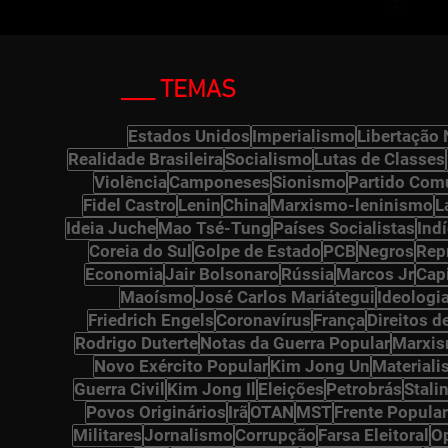
___ TEMAS
ts
Estados Unidos
Imperialismo
Libertação 
Realidade Brasileira
Socialismo
Lutas de Classes
Violência
Camponeses
Sionismo
Partido Comu
 posts
Fidel Castro
Lenin
China
Marxismo-leninismo
L
s
Ideia Juche
Mao Tsé-Tung
Países Socialistas
Ind
Coreia do Sul
Golpe de Estado
PCB
Negros
Rep
 posts
Economia
Jair Bolsonaro
Rússia
Marcos Jr
Cap
Maoísmo
José Carlos Mariátegui
Ideologi
Friedrich Engels
Coronavírus
França
Direitos 
Rodrigo Duterte
Notas da Guerra Popular
Marxi
Novo Exército Popular
Kim Jong Un
Materiali
Guerra Civil
Kim Jong Il
Eleições
Petrobrás
Stali
s
Povos Originários
Irã
OTAN
MST
Frente Popular
ts
Militares
Jornalismo
Corrupção
Farsa Eleitoral
O