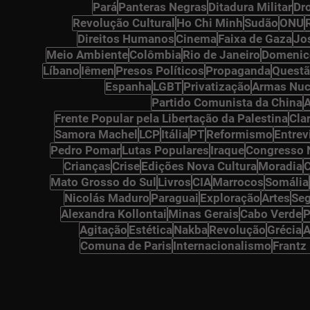
Pará
Panteras Negras
Ditadura Militar
Dr
osts
Revolução Cultural
Ho Chi Minh
Sudão
ONU
ts
Direitos Humanos
Cinema
Faixa de Gaza
Jo
osts
Meio Ambiente
Colômbia
Rio de Janeiro
Domenic
Líbano
Iêmen
Presos Políticos
Propaganda
Questã
Espanha
LGBT
Privatização
Armas Nuc
Partido Comunista da China
A
Frente Popular pela Libertação da Palestina
Cla
Samora Machel
LCP
Itália
PT
Reformismo
Entrev
osts
Pedro Pomar
Lutas Populares
Iraque
Congresso 
Crianças
Crise
Edições Nova Cultura
Moradia
sts
Mato Grosso do Sul
Livros
CIA
Marrocos
Somália
Nicolás Maduro
Paraguai
Exploração
Artes
Seg
Alexandra Kollontai
Minas Gerais
Cabo Verde
P
s
Agitação
Estética
Nakba
Revolução
Grécia
A
sts
Comuna de Paris
Internacionalismo
Frantz