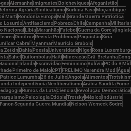
ogas
Alemanha
Imigrantes
Bolcheviques
Afeganistão
Reforma Agrária
Sindicalismo
Burkina Faso
Moçambique
sé Martí
Rondônia
Europa
Mali
Grande Guerra Patriotica
o Losurdo
Antifascismo
Pobreza
Chile
Campanha
Militari
o Nacional
Líbia
Maranhão
Futebol
Guerra da Coreia
Inglat
leares
Dimitrov
Revista Problemas
Paquistão
Síria
mílcar Cabral
Myanmar
Maurício Grabois
ra Zetkin
Bahia
Poesia
Universidade
Níger
Rosa Luxemburg
ista
Sahel
Quilombolas
Haiti
Mineração
Grã-Bretanha
Cong
Nacional
Irlanda
Escravidão
Feminismo
Bolívia
PC do B
Míd
Chade
Primeiro de Maio
CPT
FRELIMO
Narendra Modi
Água
Patrice Lumumba
26 de Julho
Angola
Alimentos
Trotskis
unda Independência
Neoliberalismo
Arábia Saudita
Fome
edagogia
Rumos da Luta
Ciências
Revolução Democrática
narquismo
Psicologia
Etiópia
Trotsky
México
Indústria
 Fanon
Segunda Guerra Mundial
Nelson Werneck Sodré