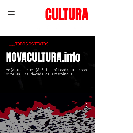
NOVA
CULTURA
___ TODOS OS TEXTOS
NOVACULTURA.info
Veja tudo que já foi publicado em nosso
site em uma década de existência