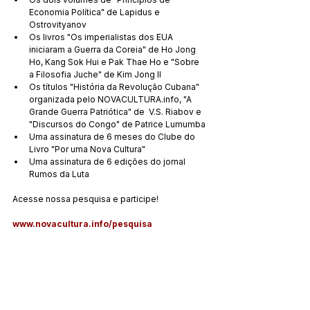
Economia Política" de Lapidus e 
Ostrovityanov
Os livros "Os imperialistas dos EUA 
iniciaram a Guerra da Coreia" de Ho Jong 
Ho, Kang Sok Hui e Pak Thae Ho e "Sobre 
a Filosofia Juche" de Kim Jong Il
Os títulos "História da Revolução Cubana" 
organizada pelo NOVACULTURA.info, "A 
Grande Guerra Patriótica" de  V.S. Riabov e 
"Discursos do Congo" de Patrice Lumumba
Uma assinatura de 6 meses do Clube do 
Livro "Por uma Nova Cultura"
Uma assinatura de 6 edições do jornal 
Rumos da Luta
Acesse nossa pesquisa e participe!
www.novacultura.info/pesquisa