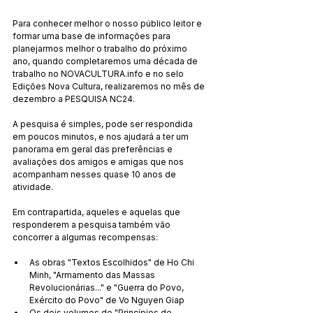
Para conhecer melhor o nosso público leitor e 
formar uma base de informações para 
planejarmos melhor o trabalho do próximo 
ano, quando completaremos uma década de 
trabalho no NOVACULTURA.info e no selo 
Edições Nova Cultura, realizaremos no mês de 
dezembro a PESQUISA NC24.
​A pesquisa é simples, pode ser respondida 
em poucos minutos, e nos ajudará a ter um 
panorama em geral das preferências e 
avaliações dos amigos e amigas que nos 
acompanham nesses quase 10 anos de 
atividade.
Em contrapartida, aqueles e aquelas que 
responderem a pesquisa também vão 
concorrer a algumas recompensas:
As obras "Textos Escolhidos" de Ho Chi 
Minh, "Armamento das Massas 
Revolucionárias..." e "Guerra do Povo, 
Exército do Povo" de Vo Nguyen Giap
Os dois volumes de "Princípios de 