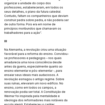
organizar a unidade do corpo dos 
professores, estabeleceram, em todos os 
seus detalhes, o plano da futura catedral. 
Contudo, faltam os companheiros que deviam 
construir pedra sobre pedra, e não poderia ser 
de outra forma. Pois era em nome de 
princípios moribundos que chamavam os 
trabalhadores para a ação”.
III
Na Alemanha, a revolução criou uma situação 
favorável para a reforma do ensino. Convidou-
se professores e pedagogos – nos quais 
amadurecia uma nova consciência desde 
antes da guerra, especialmente quanto ao 
ensino elementar e pós-elementar -, para 
ensaiar seus ideais mais audaciosos. A 
revolução esmagou o antigo regime. Sobre 
suas ruínas, elevaram um novo edifício. No 
ensino, como em todos os campos, a 
renovação podia ser total. A Constituição de 
Weimar foi inspirada pela mentalidade e 
ideologia dos reformadores mais notáveis da 
escola alemã. Estabeleceu o caráter 