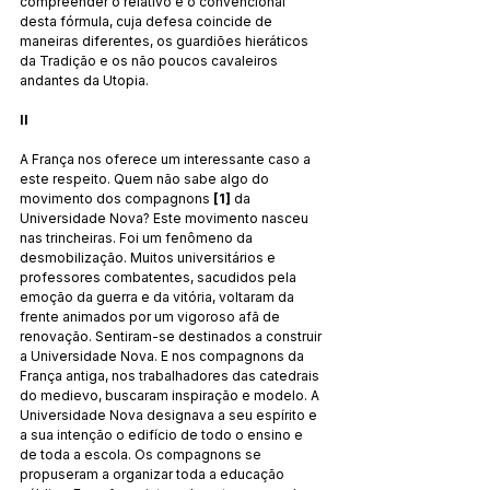
compreender o relativo e o convencional 
desta fórmula, cuja defesa coincide de 
maneiras diferentes, os guardiões hieráticos 
da Tradição e os não poucos cavaleiros 
andantes da Utopia.
II
A França nos oferece um interessante caso a 
este respeito. Quem não sabe algo do 
movimento dos compagnons 
[1]
 da 
Universidade Nova? Este movimento nasceu 
nas trincheiras. Foi um fenômeno da 
desmobilização. Muitos universitários e 
professores combatentes, sacudidos pela 
emoção da guerra e da vitória, voltaram da 
frente animados por um vigoroso afã de 
renovação. Sentiram-se destinados a construir 
a Universidade Nova. E nos compagnons da 
França antiga, nos trabalhadores das catedrais 
do medievo, buscaram inspiração e modelo. A 
Universidade Nova designava a seu espírito e 
a sua intenção o edifício de todo o ensino e 
de toda a escola. Os compagnons se 
propuseram a organizar toda a educação 