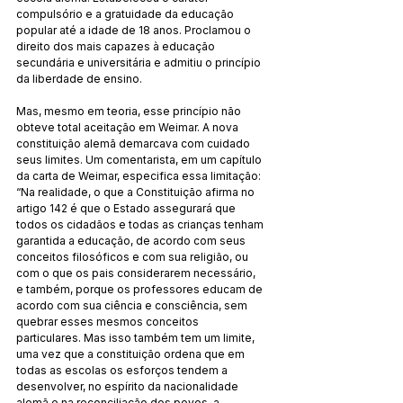
compulsório e a gratuidade da educação 
popular até a idade de 18 anos. Proclamou o 
direito dos mais capazes à educação 
secundária e universitária e admitiu o princípio 
da liberdade de ensino.
Mas, mesmo em teoria, esse princípio não 
obteve total aceitação em Weimar. A nova 
constituição alemã demarcava com cuidado 
seus limites. Um comentarista, em um capítulo 
da carta de Weimar, especifica essa limitação: 
“Na realidade, o que a Constituição afirma no 
artigo 142 é que o Estado assegurará que 
todos os cidadãos e todas as crianças tenham 
garantida a educação, de acordo com seus 
conceitos filosóficos e com sua religião, ou 
com o que os pais considerarem necessário, 
e também, porque os professores educam de 
acordo com sua ciência e consciência, sem 
quebrar esses mesmos conceitos 
particulares. Mas isso também tem um limite, 
uma vez que a constituição ordena que em 
todas as escolas os esforços tendem a 
desenvolver, no espírito da nacionalidade 
alemã e na reconciliação dos povos, a 