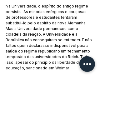
Na Universidade, o espírito do antigo regime 
persistiu. As minorias enérgicas e corajosas 
de professores e estudantes tentaram 
substituí-lo pelo espírito da nova Alemanha. 
Mas a Universidade permaneceu como 
cidadela da reação. A Universidade e a 
República não conseguiram se entender. E não 
faltou quem declarasse indispensável para a 
saúde do regime republicano um fechamento 
temporário das universidades do Reich. Tudo 
isso, apesar do princípio da liberdade de 
educação, sancionado em Weimar.
IV
A liberdade de ensino é, portanto, apenas uma 
ficção. É uma utopia que a história destruiu. O 
Estado, seja lá qual for, não pode renunciar à 
direção e ao controle da educação pública. 
Por quê? Pelo notório motivo pelo qual o 
Estado é o órgão da classe dominante. Tem, 
portanto, a função de moldar o ensino com as 
necessidades desta classe social.