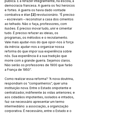
pública. E a refazer integralmente, na escola, a 
democracia francesa. A guerra os fez heroicos 
e fortes. A guerra os havia dado vontade 
combativa e élan 
[2]
 revolucionário. “É preciso 
– escreviam – reconstruir a casa dos cimentos 
ao telhado. Não o faça, professores, com 
ilusões. É preciso inovar tudo, unir e cimentar 
tudo. É preciso refazer as ideias, os 
programas, os métodos e o recrutamento. 
Vale mais ajudar-nos do que opor-nos à força 
da inércia: ajudar-nos a organizar nossa 
reforma do que impor sua experiência sobre 
nós. Sua experiência é a sua tradição que 
morre com a grande guerra. Sejamos claros. 
Não serão os professores de 1900 que farão 
a França de 1950”.
Como realizar essa reforma? “A nova doutrina, 
respondiam os “companheiros”, quer uma 
instituição nova. Entre o Estado onipotente e 
centralizador, indiferente às vidas anteriores; e 
aos cidadãos impotentes, isolados e irritados, 
faz-se necessário apresentar um termo 
intermediário: a associação, a organização 
corporativa. É necessário, entre o Estado e o 