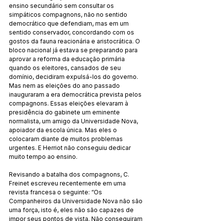
ensino secundário sem consultar os 
simpáticos compagnons, não no sentido 
democrático que defendiam, mas em um 
sentido conservador, concordando com os 
gostos da fauna reacionária e aristocrática. O 
bloco nacional já estava se preparando para 
aprovar a reforma da educação primária 
quando os eleitores, cansados de seu 
domínio, decidiram expulsá-los do governo. 
Mas nem as eleições do ano passado 
inauguraram a era democrática prevista pelos 
compagnons. Essas eleições elevaram à 
presidência do gabinete um eminente 
normalista, um amigo da Universidade Nova, 
apoiador da escola única. Mas eles o 
colocaram diante de muitos problemas 
urgentes. E Herriot não conseguiu dedicar 
muito tempo ao ensino.
Revisando a batalha dos compagnons, C. 
Freinet escreveu recentemente em uma 
revista francesa o seguinte: “Os 
Companheiros da Universidade Nova não são 
uma força, isto é, eles não são capazes de 
impor seus pontos de vista. Não conseguiram 