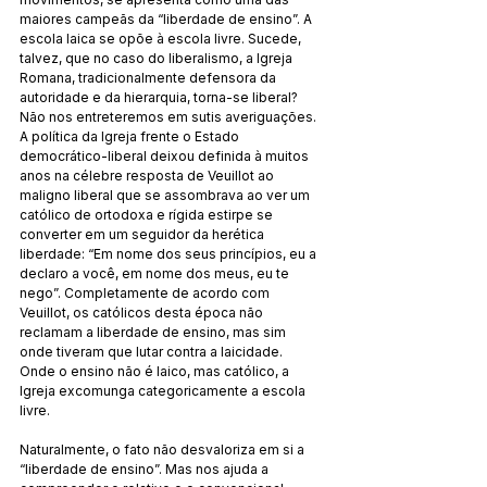
maiores campeãs da “liberdade de ensino”. A 
escola laica se opõe à escola livre. Sucede, 
talvez, que no caso do liberalismo, a Igreja 
Romana, tradicionalmente defensora da 
autoridade e da hierarquia, torna-se liberal? 
Não nos entreteremos em sutis averiguações. 
A política da Igreja frente o Estado 
democrático-liberal deixou definida à muitos 
anos na célebre resposta de Veuillot ao 
maligno liberal que se assombrava ao ver um 
católico de ortodoxa e rígida estirpe se 
converter em um seguidor da herética 
liberdade: “Em nome dos seus princípios, eu a 
declaro a você, em nome dos meus, eu te 
nego”. Completamente de acordo com 
Veuillot, os católicos desta época não 
reclamam a liberdade de ensino, mas sim 
onde tiveram que lutar contra a laicidade. 
Onde o ensino não é laico, mas católico, a 
Igreja excomunga categoricamente a escola 
livre.
Naturalmente, o fato não desvaloriza em si a 
“liberdade de ensino”. Mas nos ajuda a 