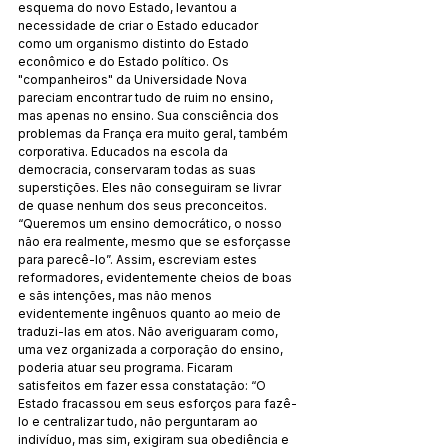
esquema do novo Estado, levantou a 
necessidade de criar o Estado educador 
como um organismo distinto do Estado 
econômico e do Estado político. Os 
"companheiros" da Universidade Nova 
pareciam encontrar tudo de ruim no ensino, 
mas apenas no ensino. Sua consciência dos 
problemas da França era muito geral, também 
corporativa. Educados na escola da 
democracia, conservaram todas as suas 
superstições. Eles não conseguiram se livrar 
de quase nenhum dos seus preconceitos. 
“Queremos um ensino democrático, o nosso 
não era realmente, mesmo que se esforçasse 
para parecê-lo”. Assim, escreviam estes 
reformadores, evidentemente cheios de boas 
e sãs intenções, mas não menos 
evidentemente ingênuos quanto ao meio de 
traduzi-las em atos. Não averiguaram como, 
uma vez organizada a corporação do ensino, 
poderia atuar seu programa. Ficaram 
satisfeitos em fazer essa constatação: “O 
Estado fracassou em seus esforços para fazê-
lo e centralizar tudo, não perguntaram ao 
indivíduo, mas sim, exigiram sua obediência e 