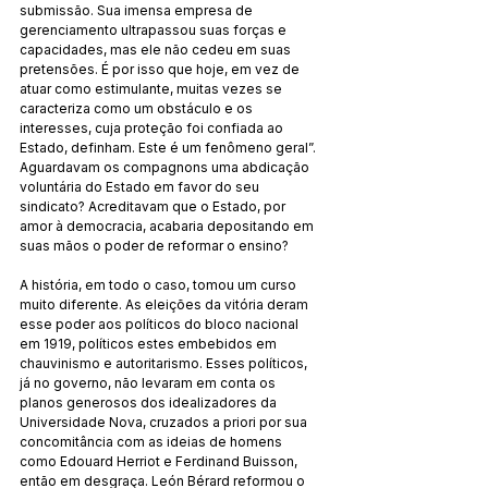
submissão. Sua imensa empresa de 
gerenciamento ultrapassou suas forças e 
capacidades, mas ele não cedeu em suas 
pretensões. É por isso que hoje, em vez de 
atuar como estimulante, muitas vezes se 
caracteriza como um obstáculo e os 
interesses, cuja proteção foi confiada ao 
Estado, definham. Este é um fenômeno geral”. 
Aguardavam os compagnons uma abdicação 
voluntária do Estado em favor do seu 
sindicato? Acreditavam que o Estado, por 
amor à democracia, acabaria depositando em 
suas mãos o poder de reformar o ensino?
A história, em todo o caso, tomou um curso 
muito diferente. As eleições da vitória deram 
esse poder aos políticos do bloco nacional 
em 1919, políticos estes embebidos em 
chauvinismo e autoritarismo. Esses políticos, 
já no governo, não levaram em conta os 
planos generosos dos idealizadores da 
Universidade Nova, cruzados a priori por sua 
concomitância com as ideias de homens 
como Edouard Herriot e Ferdinand Buisson, 
então em desgraça. León Bérard reformou o 