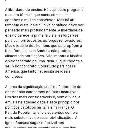
A liberdade de ensino. Há aqui outro programa 
ou outra fórmula que conta com muitas 
adesões e muitos consensos. Mas há ali 
também outra ideia cujo valor prático deve ser 
pensado mais profundamente. A liberdade de 
ensino parece, à primeira vista, esforçar-se 
para cumprir todos os esforços renovadores. 
Mas o ideário dos homens que se propõem a 
transformar nossa América não pode ser 
alimentada por ficções. Não importa à história 
o valor abstrato de uma ideia. O que importa é 
seu valor concreto. Sobretudo para nossa 
América, que tanto necessita de ideais 
concretos.
Acerca da significação atual da “liberdade de 
ensino” não carecemos de fatos instrutivos. 
Um dos mais consideráveis é, sem dúvida, a 
entusiasta adesão dada a este princípio por 
políticos católicos na Itália e na França. O 
Partido Popular italiano a sustentou como a 
mais substantiva de suas reivindicações. A 
Igreja Romana sagaz e flexível nos 
movimentos, se apresenta como uma das 