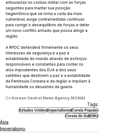
entusiastas no conluio militar com as forças 
seguintes para manter sua posição 
hegemônica que se torna a cada dia mais 
vulnerável, exige contramedidas contínuas 
para corrigir o desequilíbrio de forças e deter 
um novo conflito armado que possa atingir a 
região.
A RPDC defenderá firmemente os seus 
interesses de segurança e a paz e 
estabilidade do mundo através de esforços 
responsáveis ​​e constantes para conter os 
atos imprudentes dos EUA e dos seus 
satélites que destroem a paz e a estabilidade 
da Península Coreana e da região e impõem à 
humanidade os desastres da guerra.
Da 
Korean Central News Agency (KCNA)
Tags:
Estados Unidos
Imperialismo
Coreia Popular
Coreia do Sul
ONU
Ásia
Imperialismo