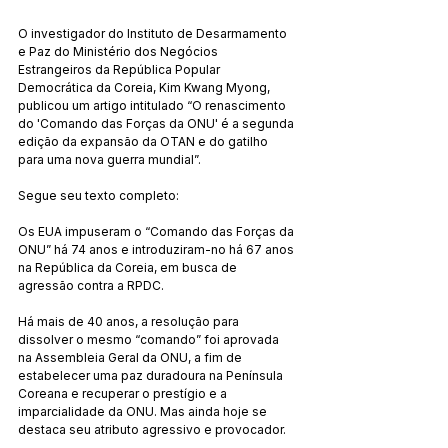
O investigador do Instituto de Desarmamento 
e Paz do Ministério dos Negócios 
Estrangeiros da República Popular 
Democrática da Coreia, Kim Kwang Myong, 
publicou um artigo intitulado “O renascimento 
do 'Comando das Forças da ONU' é a segunda 
edição da expansão da OTAN e do gatilho 
para uma nova guerra mundial”.
Segue seu texto completo:
Os EUA impuseram o “Comando das Forças da 
ONU” há 74 anos e introduziram-no há 67 anos 
na República da Coreia, em busca de 
agressão contra a RPDC.
Há mais de 40 anos, a resolução para 
dissolver o mesmo “comando” foi aprovada 
na Assembleia Geral da ONU, a fim de 
estabelecer uma paz duradoura na Península 
Coreana e recuperar o prestígio e a 
imparcialidade da ONU. Mas ainda hoje se 
destaca seu atributo agressivo e provocador.