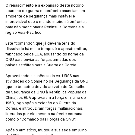
O renascimento e a expansão deste notório 
aparelho de guerra e confronto anunciam um 
ambiente de segurança mais instável e 
imprevisível que o mundo inteiro irá enfrentar, 
para não mencionar a Península Coreana e a 
região Ásia-Pacífico.
Este “comando”, que já deveria ter sido 
dissolvido há muito tempo, é o aparato militar, 
fabricado pelos EUA, abusando do nome da 
ONU para enviar as forças armadas dos 
países satélites para a Guerra da Coreia.
Aproveitando a ausência da ex-URSS nas 
atividades do Conselho de Segurança da ONU 
(que o boicotou devido ao veto do Conselho 
de Segurança da ONU à República Popular da 
China), os EUA aprovaram à força em julho de 
1950, logo após a eclosão do Guerra da 
Coreia, e introduziram forças multinacionais 
lideradas por ele mesmo na frente coreana 
como o “Comando das Forças da ONU”.
Após o armistício, mudou a sua sede em julho 