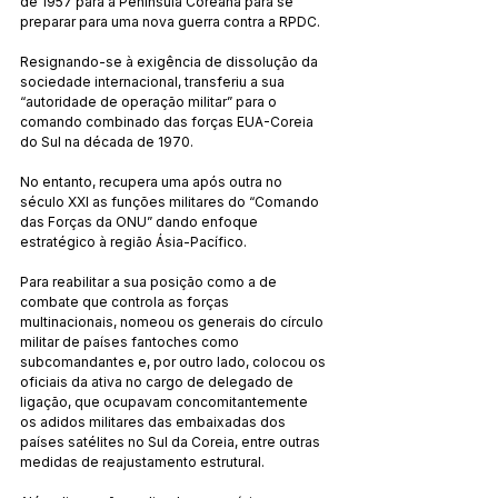
de 1957 para a Península Coreana para se 
preparar para uma nova guerra contra a RPDC.
Resignando-se à exigência de dissolução da 
sociedade internacional, transferiu a sua 
“autoridade de operação militar” para o 
comando combinado das forças EUA-Coreia 
do Sul na década de 1970.
No entanto, recupera uma após outra no 
século XXI as funções militares do “Comando 
das Forças da ONU” dando enfoque 
estratégico à região Ásia-Pacífico.
Para reabilitar a sua posição como a de 
combate que controla as forças 
multinacionais, nomeou os generais do círculo 
militar de países fantoches como 
subcomandantes e, por outro lado, colocou os 
oficiais da ativa no cargo de delegado de 
ligação, que ocupavam concomitantemente 
os adidos militares das embaixadas dos 
países satélites no Sul da Coreia, entre outras 
medidas de reajustamento estrutural.