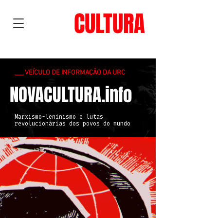
NOVA
CULTURA
___ VEÍCULO DE INFORMAÇÃO DA URC
NOVACULTURA.info
Marxismo-leninismo e lutas
revolucionárias dos povos do mundo