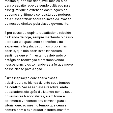
mesmo que fosse desejável, mas eu olho 
para o espírito rebelde sendo cultivado para 
assegurar que a extensão das funções do 
governo signifique a conquista dos poderes 
pela classe trabalhadora ao invés da invasão 
de nossos direitos pela classe governante.
É por causa do espírito desafiador e rebelde 
da Irlanda de hoje, sempre mantendo o passo 
e de fato ultrapassando a tendência da 
experiência legislativa com os problemas 
sociais, que nós socialistas irlandeses 
sentimos que enfim estamos deixando o 
estágio da teorização e estamos vendo 
nossos princípios tornando-se a fé que move 
nossa classe para a ação.
É uma inspiração conhecer a classe 
trabalhadora na Irlanda durante seus tempos 
de conflito. Ver essa classe resoluta, ereta, 
desafiadora, dia após dia lutando contra seus 
governantes Nacionalistas, e em fome e 
sofrimento vencendo seu caminho para a 
vitória, que, ao mesmo tempo que cerra em 
conflito com o explorador irlandês, mantém-