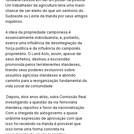
Um trabalhador da agricultura teria uma maior 
chance de ser eleito do que um senhorio do 
Sudoeste ou Leste da Irlanda por seus antigos 
inquilinos.
A ideia da propriedade camponesa é 
essencialmente individualista, e, portanto, 
exerce uma influência de desintegração da 
força política e da influência do camponês 
proprietário. O Land Acts, assim, apesar de 
seus defeitos, destruiu a escravidão 
promovida pelos terratenentes irlandeses, 
tirando seus poderes exclusivos sobre 
assuntos agrícolas irlandeses e abrindo 
caminho para a reorganização fundamental da 
vida social da comunidade
 Depois, dois anos atrás, outra Comissão Real 
investigando a questão da via ferroviária 
irlandesa, reportou a favor da nacionalização. 
Com a chegada do autogoverno a quase 
unânime expressão de aprovação com que 
isso foi recebido na Irlanda é provável que 
isso tome uma forma concreta na 