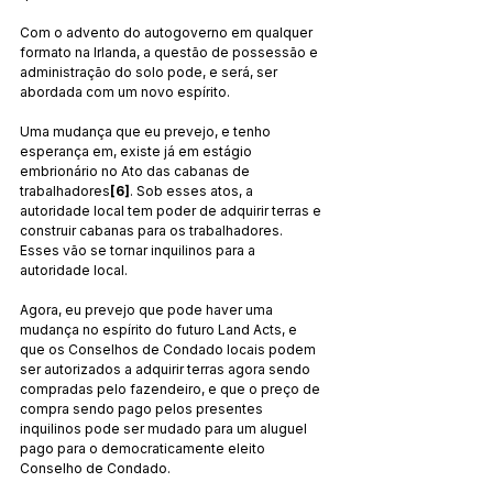
Com o advento do autogoverno em qualquer 
formato na Irlanda, a questão de possessão e 
administração do solo pode, e será, ser 
abordada com um novo espírito.
Uma mudança que eu prevejo, e tenho 
esperança em, existe já em estágio 
embrionário no Ato das cabanas de 
trabalhadores
[6]
. Sob esses atos, a 
autoridade local tem poder de adquirir terras e 
construir cabanas para os trabalhadores. 
Esses vão se tornar inquilinos para a 
autoridade local.
Agora, eu prevejo que pode haver uma 
mudança no espírito do futuro Land Acts, e 
que os Conselhos de Condado locais podem 
ser autorizados a adquirir terras agora sendo 
compradas pelo fazendeiro, e que o preço de 
compra sendo pago pelos presentes 
inquilinos pode ser mudado para um aluguel 
pago para o democraticamente eleito 
Conselho de Condado.