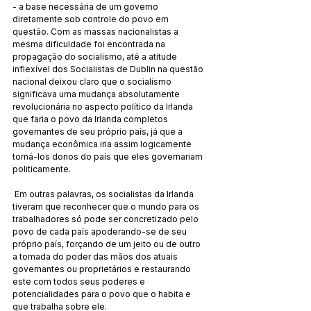
- a base necessária de um governo 
diretamente sob controle do povo em 
questão. Com as massas nacionalistas a 
mesma dificuldade foi encontrada na 
propagação do socialismo, até a atitude 
inflexível dos Socialistas de Dublin na questão 
nacional deixou claro que o socialismo 
significava uma mudança absolutamente 
revolucionária no aspecto político da Irlanda 
que faria o povo da Irlanda completos 
governantes de seu próprio país, já que a 
mudança econômica iria assim logicamente 
torná-los donos do país que eles governariam 
politicamente.
 Em outras palavras, os socialistas da Irlanda 
tiveram que reconhecer que o mundo para os 
trabalhadores só pode ser concretizado pelo 
povo de cada país apoderando-se de seu 
próprio país, forçando de um jeito ou de outro 
a tomada do poder das mãos dos atuais 
governantes ou proprietários e restaurando 
este com todos seus poderes e 
potencialidades para o povo que o habita e 
que trabalha sobre ele.