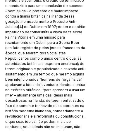
memória e sua honra, o crédito de ter iniciado 
e conduzido para uma conclusão de sucesso 
– sem ajuda – o protesto de maior impacto 
contra a tirania britânica na Irlanda dessa 
geração, nomeadamente o Protesto Anti-
Jubileu
[4]
 de Dublin em 1897; de ter o espírito 
impetuoso de tornar inútil a visita da falecida 
Rainha Vitoria em uma missão para 
recrutamento em Dublin para a Guerra Boer 
(um fato registrado pelos jornais franceses da 
época, que falaram dos Socialistas 
Republicanos como o único centro o qual as 
autoridades britânicas esperam encrenca); de 
terem originado e popularizado a cruzada anti-
alistamento em um tempo que mesmo alguns 
bem intencionados “homens de força física” 
apoiavam a ideia da juventude irlandesa entrar 
no exército britânico, “para aprender a usar um 
rifle” – atualmente uma das ideias mais 
desastrosas na Irlanda; de terem enfatizado o 
fato de somente ter havido duas correntes na 
história moderna irlandesa, nomeadamente a 
revolucionária e a reformista ou constitucional, 
e que suas ideias não podem mais se 
confundir, seus ideais não se misturam, não 