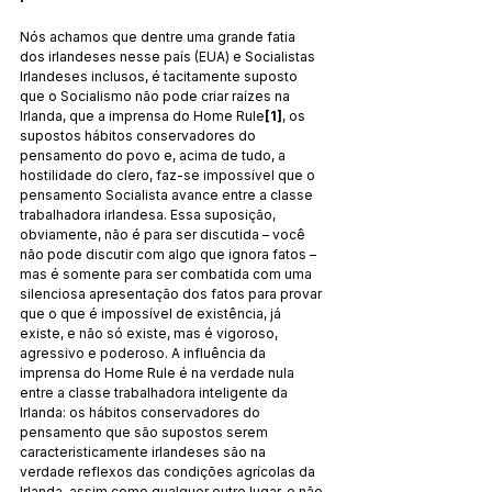
Nós achamos que dentre uma grande fatia 
dos irlandeses nesse país (EUA) e Socialistas 
Irlandeses inclusos, é tacitamente suposto 
que o Socialismo não pode criar raízes na 
Irlanda, que a imprensa do Home Rule
[1]
, os 
supostos hábitos conservadores do 
pensamento do povo e, acima de tudo, a 
hostilidade do clero, faz-se impossível que o 
pensamento Socialista avance entre a classe 
trabalhadora irlandesa. Essa suposição, 
obviamente, não é para ser discutida – você 
não pode discutir com algo que ignora fatos – 
mas é somente para ser combatida com uma 
silenciosa apresentação dos fatos para provar 
que o que é impossível de existência, já 
existe, e não só existe, mas é vigoroso, 
agressivo e poderoso. A influência da 
imprensa do Home Rule é na verdade nula 
entre a classe trabalhadora inteligente da 
Irlanda: os hábitos conservadores do 
pensamento que são supostos serem 
caracteristicamente irlandeses são na 
verdade reflexos das condições agrícolas da 
Irlanda, assim como qualquer outro lugar, e não 