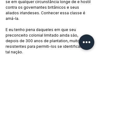
se em qualquer circunstância longe de e hostil 
contra os governantes britânicos e seus 
aliados irlandeses. Conhecer essa classe é 
amá-la.
E eu tenho pena daqueles em que seu 
preconceito colonial limitado ainda são, 
depois de 300 anos de plantation, muito 
resistentes para permiti-los se identificar com 
tal nação. 
James Connoly
, publicado no The Harp, 
Março, 1908, e no Forward, 16 de Agosto de 
1913, respectivamente.
NOTAS
1: Home Rule era um partido nacionalista 
irlandês, de caráter liberal, que pregava o 
autogoverno no sentido de haver uma 
administração legislativa independente da 
administração que a Grã-Bretanha exercia 
sobre o país.
2 e 3: o United Irishman era um jornal de 