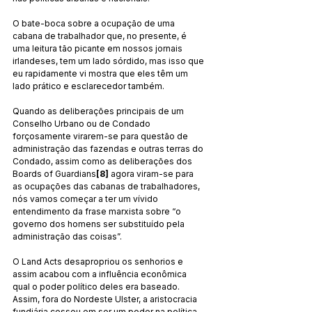
O bate-boca sobre a ocupação de uma 
cabana de trabalhador que, no presente, é 
uma leitura tão picante em nossos jornais 
irlandeses, tem um lado sórdido, mas isso que 
eu rapidamente vi mostra que eles têm um 
lado prático e esclarecedor também.
Quando as deliberações principais de um 
Conselho Urbano ou de Condado 
forçosamente virarem-se para questão de 
administração das fazendas e outras terras do 
Condado, assim como as deliberações dos 
Boards of Guardians
[8]
 agora viram-se para 
as ocupações das cabanas de trabalhadores, 
nós vamos começar a ter um vívido 
entendimento da frase marxista sobre “o 
governo dos homens ser substituído pela 
administração das coisas”.
O Land Acts desapropriou os senhorios e 
assim acabou com a influência econômica 
qual o poder político deles era baseado. 
Assim, fora do Nordeste Ulster, a aristocracia 
fundiária cessou em ser um poder na política. 