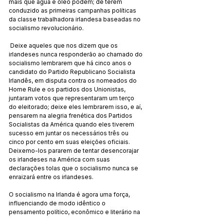
mais que água e óleo podem; de terem 
conduzido as primeiras campanhas políticas 
da classe trabalhadora irlandesa baseadas no 
socialismo revolucionário.
 Deixe aqueles que nos dizem que os 
irlandeses nunca responderão ao chamado do 
socialismo lembrarem que há cinco anos o 
candidato do Partido Republicano Socialista 
Irlandês, em disputa contra os nomeados do 
Home Rule e os partidos dos Unionistas, 
juntaram votos que representaram um terço 
do eleitorado; deixe eles lembrarem isso, e aí, 
pensarem na alegria frenética dos Partidos 
Socialistas da América quando eles tiverem 
sucesso em juntar os necessários três ou 
cinco por cento em suas eleições oficiais. 
Deixemo-los pararem de tentar desencorajar 
os irlandeses na América com suas 
declarações tolas que o socialismo nunca se 
enraizará entre os irlandeses.
O socialismo na Irlanda é agora uma força, 
influenciando de modo idêntico o 
pensamento político, econômico e literário na 