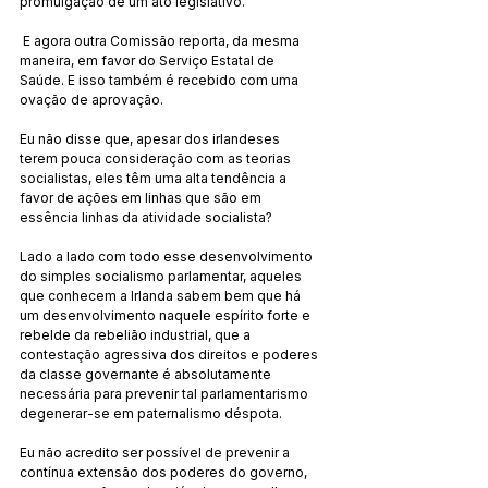
promulgação de um ato legislativo.
 E agora outra Comissão reporta, da mesma 
maneira, em favor do Serviço Estatal de 
Saúde. E isso também é recebido com uma 
ovação de aprovação.
Eu não disse que, apesar dos irlandeses 
terem pouca consideração com as teorias 
socialistas, eles têm uma alta tendência a 
favor de ações em linhas que são em 
essência linhas da atividade socialista?
Lado a lado com todo esse desenvolvimento 
do simples socialismo parlamentar, aqueles 
que conhecem a Irlanda sabem bem que há 
um desenvolvimento naquele espírito forte e 
rebelde da rebelião industrial, que a 
contestação agressiva dos direitos e poderes 
da classe governante é absolutamente 
necessária para prevenir tal parlamentarismo 
degenerar-se em paternalismo déspota.
Eu não acredito ser possível de prevenir a 
contínua extensão dos poderes do governo, 