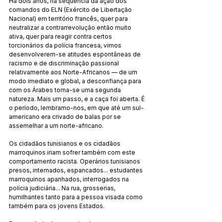
Há dois anos, na sequência da ação dos 
comandos do ELN (Exército de Libertação 
Nacional) em território francês, quer para 
neutralizar a contrarrevolução então muito 
ativa, quer para reagir contra certos 
torcionários da polícia francesa, vimos 
desenvolverem-se atitudes espontâneas de 
racismo e de discriminação passional 
relativamente aos Norte-Africanos — de um 
modo imediato e global, a desconfiança para 
com os Árabes torna-se uma segunda 
natureza. Mais um passo, e a caça foi aberta. É 
o período, lembramo-nos, em que até um sul-
americano era crivado de balas por se 
assemelhar a um norte-africano.
Os cidadãos tunisianos e os cidadãos 
marroquinos iriam sofrer também com este 
comportamento racista. Operários tunisianos 
presos, internados, espancados... estudantes 
marroquinos apanhados, interrogados na 
polícia judiciária... Na rua, grosserias, 
humilhantes tanto para a pessoa visada como 
também para os jovens Estados.