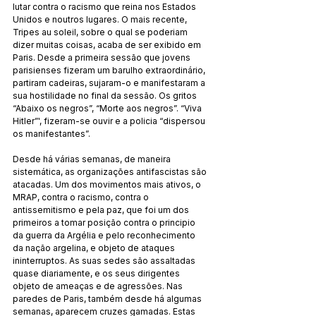
lutar contra o racismo que reina nos Estados 
Unidos e noutros lugares. O mais recente, 
Tripes au soleil, sobre o qual se poderiam 
dizer muitas coisas, acaba de ser exibido em 
Paris. Desde a primeira sessão que jovens 
parisienses fizeram um barulho extraordinário, 
partiram cadeiras, sujaram-o e manifestaram a 
sua hostilidade no final da sessão. Os gritos 
“Abaixo os negros”, “Morte aos negros”. “Viva 
Hitler”', fizeram-se ouvir e a policia “dispersou 
os manifestantes”.
Desde há várias semanas, de maneira 
sistemática, as organizações antifascistas são 
atacadas. Um dos movimentos mais ativos, o 
MRAP, contra o racismo, contra o 
antissemitismo e pela paz, que foi um dos 
primeiros a tomar posição contra o principio 
da guerra da Argélia e pelo reconhecimento 
da nação argelina, e objeto de ataques 
ininterruptos. As suas sedes são assaltadas 
quase diariamente, e os seus dirigentes 
objeto de ameaças e de agressões. Nas 
paredes de Paris, também desde há algumas 
semanas, aparecem cruzes gamadas. Estas 