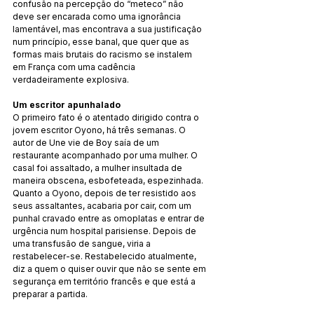
confusão na percepção do “meteco” não 
deve ser encarada como uma ignorância 
lamentável, mas encontrava a sua justificação 
num princípio, esse banal, que quer que as 
formas mais brutais do racismo se instalem 
em França com uma cadência 
verdadeiramente explosiva.
Um escritor apunhalado
O primeiro fato é o atentado dirigido contra o 
jovem escritor Oyono, há três semanas. O 
autor de Une vie de Boy saía de um 
restaurante acompanhado por uma mulher. O 
casal foi assaltado, a mulher insultada de 
maneira obscena, esbofeteada, espezinhada. 
Quanto a Oyono, depois de ter resistido aos 
seus assaltantes, acabaria por cair, com um 
punhal cravado entre as omoplatas e entrar de 
urgência num hospital parisiense. Depois de 
uma transfusão de sangue, viria a 
restabelecer-se. Restabelecido atualmente, 
diz a quem o quiser ouvir que não se sente em 
segurança em território francês e que está a 
preparar a partida.