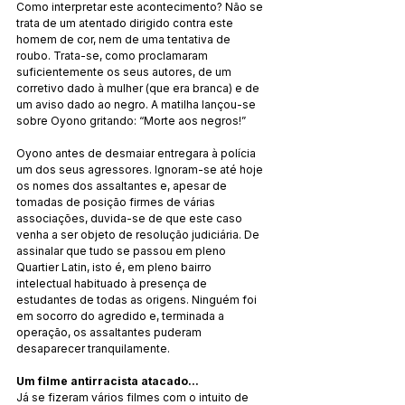
Como interpretar este acontecimento? Não se 
trata de um atentado dirigido contra este 
homem de cor, nem de uma tentativa de 
roubo. Trata-se, como proclamaram 
suficientemente os seus autores, de um 
corretivo dado à mulher (que era branca) e de 
um aviso dado ao negro. A matilha lançou-se 
sobre Oyono gritando: “Morte aos negros!”
Oyono antes de desmaiar entregara à polícia 
um dos seus agressores. Ignoram-se até hoje 
os nomes dos assaltantes e, apesar de 
tomadas de posição firmes de várias 
associações, duvida-se de que este caso 
venha a ser objeto de resolução judiciária. De 
assinalar que tudo se passou em pleno 
Quartier Latin, isto é, em pleno bairro 
intelectual habituado à presença de 
estudantes de todas as origens. Ninguém foi 
em socorro do agredido e, terminada a 
operação, os assaltantes puderam 
desaparecer tranquilamente.
Um filme antirracista atacado...
Já se fizeram vários filmes com o intuito de 