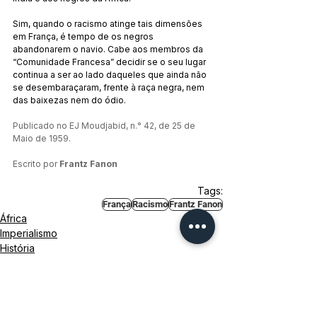
Sim, quando o racismo atinge tais dimensões 
em França, é tempo de os negros 
abandonarem o navio. Cabe aos membros da 
“Comunidade Francesa” decidir se o seu lugar 
continua a ser ao lado daqueles que ainda não 
se desembaraçaram, frente à raça negra, nem 
das baixezas nem do ódio.
Publicado no EJ Moudjabid, n.° 42, de 25 de 
Maio de 1959.
Escrito por 
Frantz Fanon
Tags:
França
Racismo
Frantz Fanon
África
Imperialismo
História