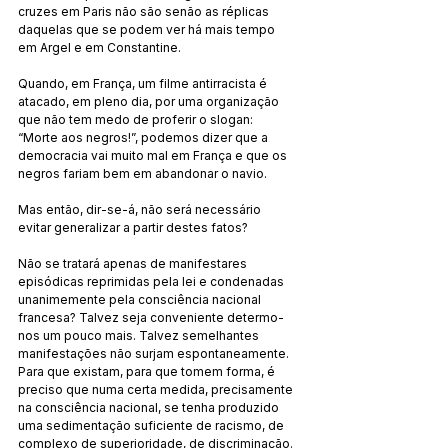
cruzes em Paris não são senão as réplicas 
daquelas que se podem ver há mais tempo 
em Argel e em Constantine.
Quando, em França, um filme antirracista é 
atacado, em pleno dia, por uma organização 
que não tem medo de proferir o slogan: 
“Morte aos negros!”, podemos dizer que a 
democracia vai muito mal em França e que os 
negros fariam bem em abandonar o navio.
Mas então, dir-se-á, não será necessário 
evitar generalizar a partir destes fatos?
Não se tratará apenas de manifestares 
episódicas reprimidas pela lei e condenadas 
unanimemente pela consciência nacional 
francesa? Talvez seja conveniente determo-
nos um pouco mais. Talvez semelhantes 
manifestações não surjam espontaneamente. 
Para que existam, para que tomem forma, é 
preciso que numa certa medida, precisamente 
na consciência nacional, se tenha produzido 
uma sedimentação suficiente de racismo, de 
complexo de superioridade, de discriminação. 