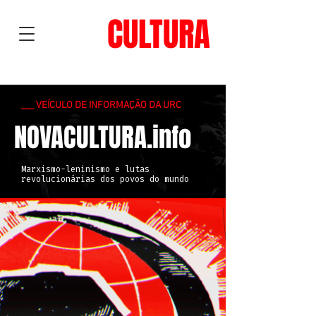
NOVA
CULTURA
___ VEÍCULO DE INFORMAÇÃO DA URC
NOVACULTURA.info
Marxismo-leninismo e lutas
revolucionárias dos povos do mundo