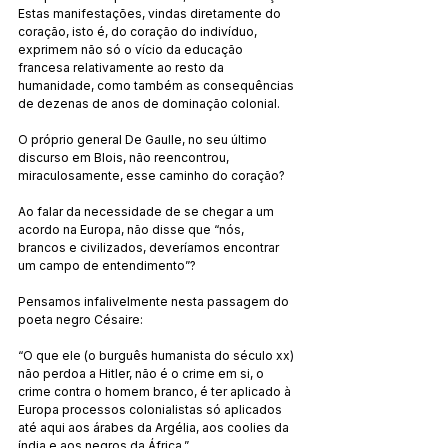
Estas manifestações, vindas diretamente do 
coração, isto é, do coração do indivíduo, 
exprimem não só o vício da educação 
francesa relativamente ao resto da 
humanidade, como também as consequências 
de dezenas de anos de dominação colonial.
O próprio general De Gaulle, no seu último 
discurso em Blois, não reencontrou, 
miraculosamente, esse caminho do coração?
Ao falar da necessidade de se chegar a um 
acordo na Europa, não disse que “nós, 
brancos e civilizados, deveríamos encontrar 
um campo de entendimento”?
Pensamos infalivelmente nesta passagem do 
poeta negro Césaire:
“O que ele (o burguês humanista do século xx) 
não perdoa a Hitler, não é o crime em si, o 
crime contra o homem branco, é ter aplicado à 
Europa processos colonialistas só aplicados 
até aqui aos árabes da Argélia, aos coolies da 
índia e aos negros da África.”